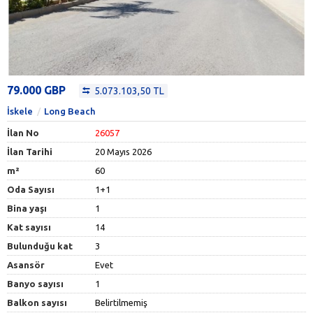
79.000 GBP
5.073.103,50 TL
İskele
Long Beach
İlan No
26057
İlan Tarihi
20 Mayıs 2026
m²
60
Oda Sayısı
1+1
Bina yaşı
1
Kat sayısı
14
Bulunduğu kat
3
Asansör
Evet
Banyo sayısı
1
Balkon sayısı
Belirtilmemiş