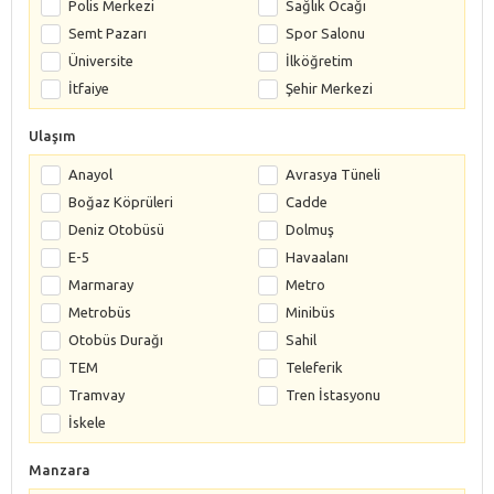
Polis Merkezi
Sağlık Ocağı
Semt Pazarı
Spor Salonu
Üniversite
İlköğretim
İtfaiye
Şehir Merkezi
Ulaşım
Anayol
Avrasya Tüneli
Boğaz Köprüleri
Cadde
Deniz Otobüsü
Dolmuş
E-5
Havaalanı
Marmaray
Metro
Metrobüs
Minibüs
Otobüs Durağı
Sahil
TEM
Teleferik
Tramvay
Tren İstasyonu
İskele
Manzara