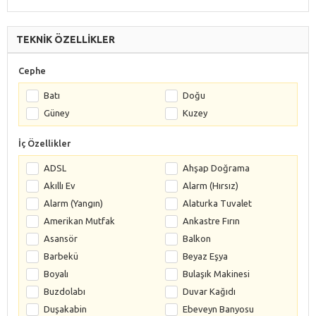
TEKNİK ÖZELLİKLER
Cephe
Batı
Doğu
Güney
Kuzey
İç Özellikler
ADSL
Ahşap Doğrama
Akıllı Ev
Alarm (Hırsız)
Alarm (Yangın)
Alaturka Tuvalet
Amerikan Mutfak
Ankastre Fırın
Asansör
Balkon
Barbekü
Beyaz Eşya
Boyalı
Bulaşık Makinesi
Buzdolabı
Duvar Kağıdı
Duşakabin
Ebeveyn Banyosu