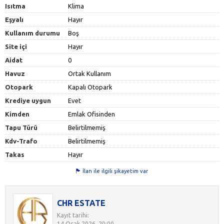
Isıtma
Klima
Eşyalı
Hayır
Kullanım durumu
Boş
Site içi
Hayır
Aidat
0
Havuz
Ortak Kullanım
Otopark
Kapalı Otopark
Krediye uygun
Evet
Kimden
Emlak Ofisinden
Tapu Türü
Belirtilmemiş
Kdv-Trafo
Belirtilmemiş
Takas
Hayır
İlan ile ilgili şikayetim var
CHR ESTATE
Kayıt tarihi:
14 Ocak 2026, 20:00