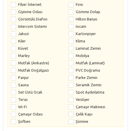
Fiber İnternet
Fırın
Giyinme Odası
Gömme Dolap
Görüntülü Diafon
Hilton Banyo
Intercom Sistemi
Isıcam
Jakuzi
Kartonpiyer
Kiler
Klima
Küvet
Laminat Zemin
Marley
Mobilya
Mutfak (Ankastre)
Mutfak (Laminat)
Mutfak Doğalgazı
PVC Doğrama
Panjur
Parke Zemin
Sauna
Seramik Zemin
Set Üstü Ocak
Spot Aydınlatma
Teras
Vestiyer
Wi-Fi
Çamaşır Makinesi
Çamaşır Odası
Çelik Kapı
Şofben
Şömine