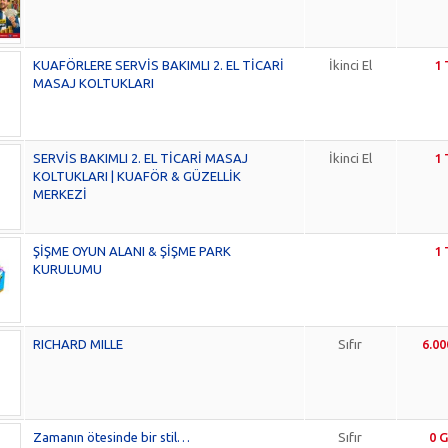
KUAFÖRLERE SERVİS BAKIMLI 2. EL TİCARİ
İkinci El
1 
MASAJ KOLTUKLARI
SERVİS BAKIMLI 2. EL TİCARİ MASAJ
İkinci El
1 
KOLTUKLARI | KUAFÖR & GÜZELLİK
MERKEZİ
ŞİŞME OYUN ALANI & ŞİŞME PARK
1 
KURULUMU
RICHARD MILLE
Sıfır
6.00
Zamanın ötesinde bir stil…
Sıfır
0 