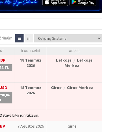
örünüm
YAT
İLAN TARIHI
ADRES
GBP
18 Temmuz
Lefkoşa
Lefkoşa
2026
Merkez
22 TL
 USD
18 Temmuz
Girne
Girne Merkez
2026
298,86
L
etaylı bilgi için tıklayın.
GBP
7 Ağustos 2026
Girne