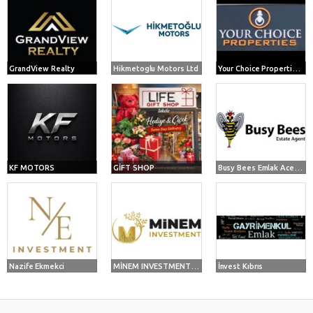
GrandView Realty
Hikmetoglu Motors Ltd
Your Choice Properties CANAN ATILKAN
KF MOTORS
GİFT SHOP
Busy Bees Emlak Acentesi Maria Camilla Jerome
Nazife Ekmekci
MİNEM INVESTMENT & CONSULTING COMPANY LTD . MİNE ÜNLÜTÜRK & BERHAN MUH
İnvest Kıbrıs