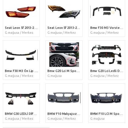
Seat Leon 5f 2013-2020 Led Stop
Seat Leon 5f 2013-2020 Halogen Uyumlu Led Far
Bmw F30 M3 Vorsteiner Difüzör Çin Tampon Uyumlu
G.mağusa / Merkez
G.mağusa / Merkez
G.mağusa / Merkez
Bmw F30 M3 Ön Lip Çin Tampon Uyumlu
Bmw G20 Lci M Sport Ön Tampon Bıçakları
Bmw G20 Lci Ledli Difüzör + Egzoz Ucu
G.mağusa / Merkez
G.mağusa
G.mağusa / Merkez
BMW G30 LEDLİ DİFÜZÖR + EGZOZ UCU
BMW F10 Makyajsız M Sport Ön Tampon
BMW F10 LCI M Sport Ön Tampon
G.mağusa / Merkez
G.mağusa / Merkez
G.mağusa