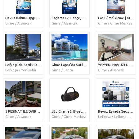
Havuz Bakımı Uygun Fiyatlı
İlaçlama Ev, Bahçe, Site, İşletme
Ece Gümrükleme | Kıbrıs – Türkiye – Dünya Geneli Gümrük & Lojistik Hizmetleri
Girne / Alsancak
Girne / Alsancak
Girne / Girne Merkez
Lefkoşa'da Satılık Daireler
Girne Lapta'da Satılık Daireler
YEPYENI HAVUZLU SITEDE ZEMIN KAT SATILIK 2+1DAIRE
Lefkoşa / Yenişehir
Girne / Lapta
Girne / Alsancak
5 PESINAT ILE DAIRE SAHIBI OLMA FIRSATI
JBL Charge6, Bluetooth Hoparlör, IP67, Siyah
Beyaz Eşyada Güçlü Markalar, Güçlü Hizmet!
Girne / Alsancak
Girne / Girne Merkez
Lefkoşa / Lefkoşa Merkez