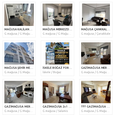
MAĞUSA KALİLAND BÖLGESİ DAU YÜRÜME MESAFESİNDE KİRALIK DAİRE
MAĞUSA MERKEZDE CADDEM REZİDANCE DE KİRALIK 1+1 DAİRE
MAĞUSA ÇANKKALE DE CTYMALL YAKIN KIRALIK 1+1 DAİRE
G.mağusa / G.Mağusa Merkez
G.mağusa / G.Mağusa Merkez
G.mağusa / Çanakkale
MAĞUSA ŞEHİR MERKEZİNE DAÜ YÜRÜME MESAFESİNDE 1+1 KİRALIK DAİRE
İSKELE BOĞAZ FORVISIONDA CADDE ÜZERİ KÖŞE DÜKKAN
GAZİMAĞUSA MERKEZ 1+1 ARA KAT TEMİZ EŞYALI KİRALIK DAİRE
G.mağusa / G.Mağusa Merkez
İskele / Boğaz
G.mağusa / G.Mağusa Merkez
GAZİMAĞUSA MERKEZDE YEPYENİ 2+1 HER ODASI BANYOLU EŞSİZ KİRALIK DAİRE
GAZİMAĞUSA 2+1 ÖĞRENCİYE ÇALIŞANA UYGUN TAM MERKEZDE DAİRE
???? GAZİMAĞUSA MERKEZDE SADECE ÖĞRENCİLERE KİRALIK 3+1 GENİŞ ARA KAT DAİRE
G.mağusa / G.Mağusa Merkez
G.mağusa / Salamis
G.mağusa / G.Mağusa Merkez