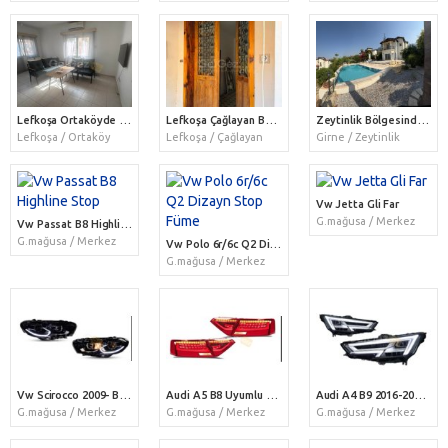
Lefkoşa Ortaköyde Merkezde Telsim Yanında 2+1 Full Eşyalı Daire Kiralık
Lefkoşa Çağlayan Bölgesinde Müstakil Bahçeli Moderin Surlar Evi Kiralık
Zeytinlik Bölgesinde Site İçerisinde Kendine Ait Havuzlu Kiralık 3+1 Villa
Lefkoşa / Ortaköy
Lefkoşa / Çağlayan
Girne / Zeytinlik
Vw Jetta Gli Far
G.mağusa / Merkez
Vw Passat B8 Highline Stop
G.mağusa / Merkez
Vw Polo 6r/6c Q2 Dizayn Stop Füme
G.mağusa / Merkez
Vw Scirocco 2009- Bixenon Uyumlu 2015- Dizayn Led Far
Audi A5 B8 Uyumlu B8,5 Dizayn Stop
Audi A4 B9 2016-2019 Matrix Far
G.mağusa / Merkez
G.mağusa / Merkez
G.mağusa / Merkez