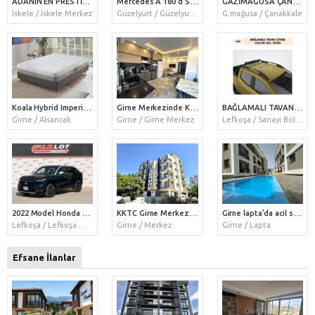
ADANIN EN PRESTİJLİ PROJESİ GRAND SAPPHIRE C BLOKTA 6 AYA TESLIM FIRSAT STUDIO DAİRE
Mercedes A 180 d Sport
GAZİMAĞUSA ÇANAKKALE SATILIK PROJE AŞAMASINDA 2+1/3+1 DAİRELER
İskele / İskele Merkez
Güzelyurt / Güzelyurt Merkez
G.mağusa / Çanakkale
Koala Hybrid Imperial Yatak
Girne Merkezinde Kiralik 2+1 çatı katı Dairesi.
BAĞLAMALI TAVAN ÇITASI FALCON 003, SİYAH
Girne / Alsancak
Girne / Girne Merkez
Lefkoşa / Sanayi Bölgesi
2022 Model Honda Vezel 1.5 EHEV Z PLAY (En Donanımlı Paket)
KKTC Girne Merkezde Geniş Teraslı Ödeme Planlı Satılık 2+1 Penthouse
Girne lapta’da acil satılık 3+1 havuzlu site içerisinde daire .
Lefkoşa / Lefkoşa Merkez
Girne / Merkez
Girne / Lapta
Efsane İlanlar