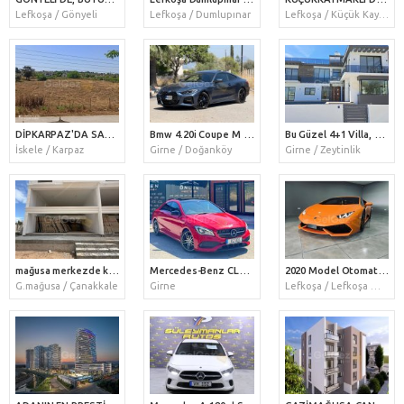
Lefkoşa / Gönyeli
Lefkoşa / Dumlupınar
Lefkoşa / Küçük Kaymaklı
DİPKARPAZ'DA SATILIK ARAZİ
Bmw 4.20i Coupe M Sport
Bu Güzel 4+1 Villa, Yazları Havuz Başında Geçirmek ve Tüm Aile İle Çatı Terasında Barbekü Yapmak İçin En İyi Yerdir. Havuza Bakan Otomatik Camı İle Kapalı Barın
İskele / Karpaz
Girne / Doğanköy
Girne / Zeytinlik
mağusa merkezde kiralık dükkan
Mercedes-Benz CLA 180 – Kırmızının Cazibesi, Mercedes Kalitesi!
2020 Model Otomatik Lamborghini Huracan
G.mağusa / Çanakkale
Girne
Lefkoşa / Lefkoşa Merkez