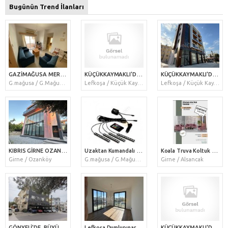
Bugünün Trend İlanları
GAZİMAĞUSA MERKEZ KİRALIK 2+1 DAİRE
KÜÇÜKKAYMAKLI'DA, ÇOK MERKEZİ KONUMDA, DURAKLARA, MARKETLERE VE SOSYAL MEKANLARA YAKIN, 2+1, HER ODASI INVERTER KLİMALI, EŞYASIZ, ASANSÖRLÜ, BALKONLU YENİ B
KÜÇÜKKAYMAKLI'DA, ÇOK MERKEZİ KONUMDA, DURAKLARA, MARKETLERE VE SOSYAL MEKANLARA YAKIN, 2+1, HER ODASI INVERTER KLİMALI, EŞYASIZ, ASANSÖRLÜ, BALKONLU YENİ B
G.mağusa / G.Mağusa Merkez
Lefkoşa / Küçük Kaymaklı
Lefkoşa / Küçük Kaymaklı
KIBRIS GİRNE OZANKÖY BÖLGESİNDE MUHTEŞEM DAĞ VE DENİZ MANZARALI,ŞÖMİNELİ VE FULL EŞYALI KİRALIK 4+1 LÜKS VİLLA
Uzaktan Kumandalı 9 Ledli Sese Duyarlı Araç İçi Neon Led Aydınlatma ( R62 )
Koala Truva Koltuk Takımı
Girne / Ozanköy
G.mağusa / G.Mağusa Merkez
Girne / Alsancak
GÖNYELİ'DE, BÜYÜK KİLER MARKETE, DURAKLARA VE ANAYOLA ÇOK YAKIN VE MERKEZİ BİR KONUMDA, 3+1, FUL YENİ EŞYALI, 150 METREKARE BÜYÜKLÜĞÜNDE, ÇİFT TUVALETLİ, YE
Lefkoşa Dumlupınar 2+1 Son Daire
KÜÇÜKKAYMAKLI'DA, ÇOK İYİ KONUMDA, İKİ TARAFTAN YOLA CEPHESİ OLAN KÖŞE ARSA VE İŞLEK BİR CADDE ÜZERİNDE, ZEMİNDE 80, SENDE KATTA İSE 40 METREKARE OLMAK ÜZER