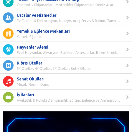
Otomotiv Ekipmanları, Motosiklet Ekipmanları, Deniz Aracı Ekipmanları
Ustalar ve Hizmetler
Ev Tadilat & Dekorasyon, Nakliye, Araç Servis & Bakım, Tamirat & Teknik Servis, Düğün & Etkinlik, Diğer Hizmetler, Havuz Bakım Hizmetleri, Hayvan & Haşere Kovucu Sistemleri, Sanayi, Elektrik & Enerji, Döviz Broları, Spor Dersleri
Yemek & Eğlence Mekanları
Yemek, Eğlence
Hayvanlar Alemi
Evcil Hayvanlar, Akvaryum Balıkları, Aksesuarlar, Bakım Ürünleri, Yem ve Mama, Kümes Hayvanları, Büyükbaş Hayvanlar, Küçükbaş Hayvanlar, Deniz Canlıları, Sürüngenler, Böcekler, Evcil Hayvan Bakım Ve Hizmetler
Kıbrıs Otelleri
5* Oteller, 4* Oteller, 3* Oteller, Butik Oteller
Sanat Okulları
Müzik, Resim, Dans
İş İlanları
Avukatlık & Hukuki Danışmanlık, Eğitim, Eğlence ve Animasyon, Güzellik ve Bakım, IT ve Yazılım Geliştirme, İnsan Kaynakları, İnşaat ve Yapı, İşletme ve Stratejik Yönetim, Koruma ve Güvenlik, Lojistik ve Taşıma, Mağazacılık ve Perakendecilik, Finans ve Bankacılık, Mühendislik, Müşteri Hizmetleri, Ofis Yönetimi ve İdari İşler, Part Time ve Ek İş Fırsatları, Pazarlama ve Ürün Yönetimi, Restoran ve Konaklama, Sağlık, Satış, Tamir ve Bakım, Tarım ve Hayvancılık, Tasarım ve Yaratıcılık, Tekstil ve Konfeksiyon, Üretim ve İmalat, Otel Sektörü, Muhasebe, Yardımcı Arayanlar