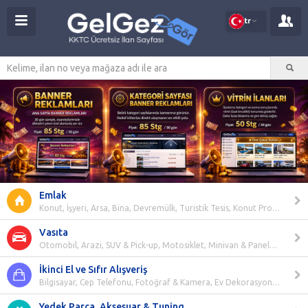
tr
Emlak
Konut, İşyeri, Arsa, Bina, Devremülk, Turistik Tesis, Konut Projeleri
Vasıta
Otomobil, Arazi, SUV & Pick-up, Motosiklet, Minivan & Panelvan, Ticari Araçlar, Kiralık Araçlar, Deniz Araçları, Hasarlı Araçlar, Klasik Araçlar, Elektrikli Araçlar, Modifiye Araçlar, Hava Araçları, ATV, UTV, Karavan, Engelli Plakalı Araçlar, İş Makineleri, Tarım Makineleri, Rent A Car
İkinci El ve Sıfır Alışveriş
Bilgisayar, Cep Telefonu, Fotoğraf & Kamera, Ev Dekorasyon, Ev Elektroniği, Elektrikli Ev Aletleri, Giyim & Aksesuar, Saat, Anne & Bebek, Kişisel Bakım & Kozmetik, Hobi & Oyuncak, Oyun & Konsol, Kitap, Dergi & Film, Müzik, Spor, Takı, Mücevher & Altın, Koleksiyon, Antika, Bahçe & Yapı Market, Teknik Elektronik, Medikal Ürünler, Ofis & Kırtasiye, Yiyecek & İçecek, Diğer Her Şey, Kamp Malzemeleri
Yedek Parça, Aksesuar & Tuning