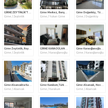
GİRNE ZEYTİNLİK'TE TÜRK KOÇANLI TAŞ VİLLALAR – 2025 TESLİM – LÜKS PROJE SATIŞTA /525.000 STG/+905338610484
Girne Merkez, Barış Parkında Sıfır Bina ve Eşyalı Satılık 3+1 Daire 220.000 STG / +905338202346
Girne Doğanköy, Türk Koçanlı Satılık Lüks 2+1 Daire 290.000 STG / +905338202346
Girne / Zeytinlik
Girne / Yukarı Girne
Girne / Doğanköy
Girne Zeytinlik, Royal Suit Sitesinde Satılık 3+1 Daire 190.000 STG / +905338202346
GİRNE KARAOÜLANOĞLU GAU SATILIK DAİRE 1+1 /98 000 STG/+905391147350
Girne Karaoğlanoğlu, Satılık 1+1 Daire 98.000 STG / +905338202346
Girne / Zeytinlik
Girne / Karaoğlanoğlu
Girne / Karaoğlanoğlu
Girne Alsancakta Kaçırılmayacak Fırsat Ortak Havuzlu 1+1 Daire 88.000 STG / +905338202346
Girne Karakum,Türk Koçanlı 4. Katta Satılık 2+1 Yeni Daire 145.000 STG / +905338202346
Girne Alsancak, Novu Park Sitesinde Satılık 2+1 Daire 120.000 STG / +905338202346
Girne / Alsancak
Girne / Karakum
Girne / Alsancak