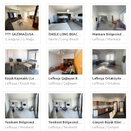
???? GAZİMAĞUSA MERKEZDE SADECE ÖĞRENCİLERE KİRALIK 3+1 GENİŞ ARA KAT DAİRE
İSKELE LONG BEACH FULL DENİZ MANZARALI FUL EŞYALI 6. KAT HAVUZLU SİTEDE KİRALIK STUDİO DAİRE
Marmara Bölgesinde Devpa Süper Market Hemen Arkasında Full Eşyalı 2+1 Daire Kiralık
G.mağusa / G.Mağusa Merkez
İskele / Long Beach
Lefkoşa / Marmara
Küçük Kaymaklı ( Lemar / Dima Market ) Hemen Arkasında Site İçerisinde 1+1 Full Eşyalı Daire Kiralık
Lefkoşa Çağlayan Bölgesinde Müstakil Bahçeli Moderin Surlar Evi Kiralık
Lefkoşa Ortaköyde Merkezde Telsim Yanında 2+1 Full Eşyalı Daire Kiralık
Lefkoşa / Küçük Kaymaklı
Lefkoşa / Çağlayan
Lefkoşa / Ortaköy
Yenikent Bölgesinde Espresso Lab Cafe Yanında Cadde Üzeri 2+1 Lüks Daire Kiralık
Yenikent Bölgesinde Espresso Lab Cafe Yanında Cadde Üzeri 2+1 Lüks Daire Kiralık
Gönyeli Büyük Kiler Arkası Kiralık Penthouse 2+1 Daire
Lefkoşa / Yenikent
Lefkoşa / Yenikent
Lefkoşa / Gönyeli