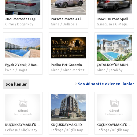
2023 Mercedes EQE 350+ AMG
Porsche Macan 4 Electric
BMW F10 PSM Spoiler Parlak
Girne / Doğanköy
Girne / Bellapais
G.mağusa / G.Mağusa Merkez
Eşyalı 2 Yatak, 2 Banyo Odalı İkinci Kat Deniz Manzaralı Daire
Patiko Pet Grooming & Spa | Köpek ve Kedi Bakım Hizmetleri
ÇATALKÖY'DE MUHTEŞEM KONUMDA, AVANTALI ÖDEME PLANI İLE SON 2 ADET 4+1 LÜKS MÜSTAKİL VİLLA | ÖZEL HAVUZLU | DENİZ & DAĞ MANZARALI
İskele / Boğaz
Girne / Girne Merkez
Girne / Çatalköy
Son İlanlar
Son 48 saatte eklenen ilanlar
KÜÇÜKKAYMAKLI'DA, ÇOK İYİ KONUMDA, İKİ TARAFTAN YOLA CEPHESİ OLAN KÖŞE ARSA VE İŞLEK BİR CADDE ÜZERİNDE, ZEMİNDE 80, SENDE KATTA İSE 40 METREKARE OLMAK ÜZER
KÜÇÜKKAYMAKLI'DA, ÇOK İYİ KONUMDA, İKİ TARAFTAN YOLA CEPHESİ OLAN KÖŞE ARSA VE İŞLEK BİR CADDE ÜZERİNDE, ZEMİNDE 80, SENDE KATTA İSE 40 METREKARE OLMAK ÜZER
KÜÇÜKKAYMAKLI'DA, ÇOK MERKEZİ KONUMDA, DURAKLARA, MARKETLERE VE SOSYAL MEKANLARA YAKIN, 2+1, HER ODASI INVERTER KLİMALI, EŞYASIZ, ASANSÖRLÜ, BALKONLU YENİ B
Lefkoşa / Küçük Kaymaklı
Lefkoşa / Küçük Kaymaklı
Lefkoşa / Küçük Kaymaklı