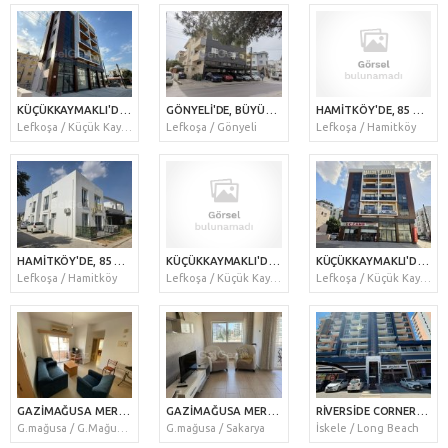
KÜÇÜKKAYMAKLI'DA, ÇOK MERKEZİ KONUMDA, DURAKLARA, MARKETLERE VE SOSYAL MEKANLARA YAKIN, 2+1, HER ODASI INVERTER KLİMALI, EŞYASIZ, ASANSÖRLÜ, BALKONLU YENİ B
GÖNYELİ'DE, BÜYÜK KİLER MARKETE, DURAKLARA VE ANAYOLA ÇOK YAKIN VE MERKEZİ BİR KONUMDA, 3+1, FUL YENİ EŞYALI, 150 METREKARE BÜYÜKLÜĞÜNDE, ÇİFT TUVALETLİ, YE
HAMİTKÖY'DE, 85 METREKARE, 2+1, FUL YENİ EŞYALI, HER ODASI KLİMALI, YATAK ODALARINDA ÇİFT KİŞİLİK YATAKLAR, İKİ KATLI YENİ BİTMİŞ APARTMANIN ZEMİN KATINDA,
Lefkoşa / Küçük Kaymaklı
Lefkoşa / Gönyeli
Lefkoşa / Hamitköy
HAMİTKÖY'DE, 85 METREKARE, 2+1, FUL YENİ EŞYALI, HER ODASI KLİMALI, YATAK ODALARINDA ÇİFT KİŞİLİK YATAKLAR, İKİ KATLI YENİ BİTMİŞ APARTMANIN ZEMİN KATINDA,
KÜÇÜKKAYMAKLI'DA, ÇOK İŞLEK BİR CADDE ÜZERİNDE, İKİ TARAFTAN YOLA CEPHESİ OLAN KÖŞE ARSA ÜZERİNDE, 2+1, HER ODASI KLİMALI, 1NCİ KATTA, 85 METREKARE, YENİ Bİ
KÜÇÜKKAYMAKLI'DA, ÇOK İŞLEK BİR CADDE ÜZERİNDE, İKİ TARAFTAN YOLA CEPHESİ OLAN KÖŞE ARSA ÜZERİNDE, 2+1, HER ODASI KLİMALI, 1NCİ KATTA, 85 METREKARE, YENİ Bİ
Lefkoşa / Hamitköy
Lefkoşa / Küçük Kaymaklı
Lefkoşa / Küçük Kaymaklı
GAZİMAĞUSA MERKEZ KİRALIK 2+1 DAİRE
GAZİMAĞUSA MERKEZDE ÜNİVERSİTELERE VE SOSYAL ALANLARA YAKIN KİRALIK GENİŞ 3+1 DAİRE
RİVERSİDE CORNERPARK BLOK KİRALIK DENİZ VE HAVUZ MANZARALI FULL EŞYALI 1+1 DAİRE
G.mağusa / G.Mağusa Merkez
G.mağusa / Sakarya
İskele / Long Beach