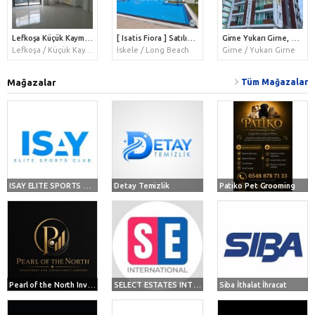
Lefkoşa Küçük Kaymaklı, Türk Koçanlı Satılık 2+1 Daire 110.000 STG / +905338202346
[ Isatis Fiora ] Satılık Büyük 1+1 Daire (92 m2) / Zemin Kat Bahçeli
Girne Yukarı Girne, Ata Tower Arkası Türk Koçanlı Satılık 2+1 Daire 135.000 STG / +905338202346
Lefkoşa / Küçük Kaymaklı
İskele / Long Beach
Girne / Yukarı Girne
Mağazalar
Tüm Mağazalar
ISAY ELITE SPORTS CLUB
Detay Temizlik
Patiko Pet Grooming
Pearl of the North Investment and Consultancy Company
SELECT ESTATES INTERNATIONAL
Siba İthalat İhracat