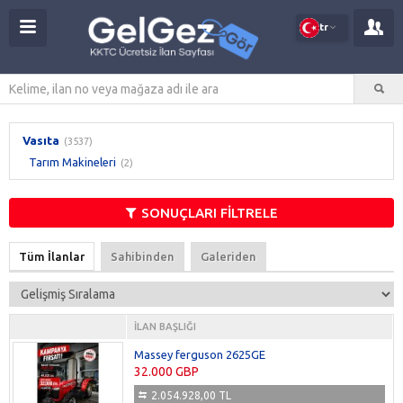
tr
Vasıta
(3537)
Tarım Makineleri
(2)
SONUÇLARI FİLTRELE
Tüm İlanlar
Sahibinden
Galeriden
İLAN BAŞLIĞI
Massey ferguson 2625GE
32.000 GBP
2.054.928,00 TL