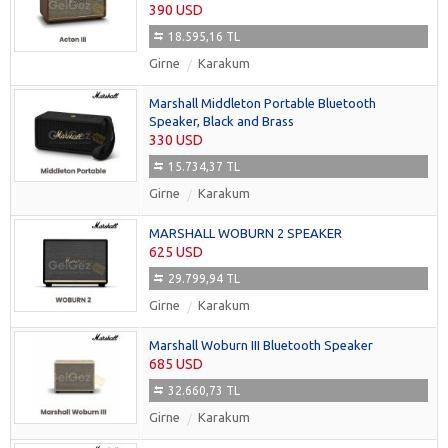
390 USD
18.595,16 TL
Girne
Karakum
Marshall Middleton Portable Bluetooth
Speaker, Black and Brass
330 USD
15.734,37 TL
Girne
Karakum
MARSHALL WOBURN 2 SPEAKER
625 USD
29.799,94 TL
Girne
Karakum
Marshall Woburn III Bluetooth Speaker
685 USD
32.660,73 TL
Girne
Karakum