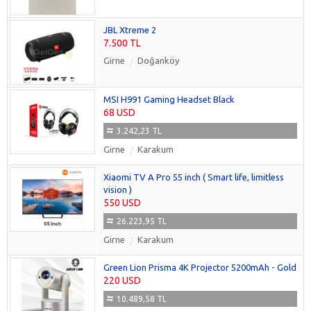
JBL Xtreme 2
7.500 TL
Girne
Doğanköy
MSI H991 Gaming Headset Black
68 USD
3.242,23 TL
Girne
Karakum
Xiaomi TV A Pro 55 inch ( Smart life, limitless
vision )
550 USD
26.223,95 TL
Girne
Karakum
Green Lion Prisma 4K Projector 5200mAh - Gold
220 USD
10.489,58 TL