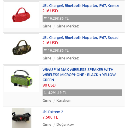
JBL Charge6, Bluetooth Hoparlör, IP67, Kırmızı
216 USD
10.298,86 TL
Girne
Girne Merkez
JBL Charge6, Bluetooth Hoparlör, IP67, Squad
216 USD
10.298,86 TL
Girne
Girne Merkez
WIWU P16 MAX WIRELESS SPEAKER WITH
WIRELESS MICROPHONE - BLACK + YELLOW
GREEN
90 USD
4.291,19 TL
Girne
Karakum
Jbl Extrem 2
7.500 TL
Girne
Doğanköy