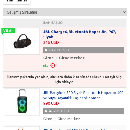
Tüm İlanlar
İLAN BAŞLIĞI
JBL Charge6, Bluetooth Hoparlör, IP67,
Siyah
216 USD
10.298,86 TL
Girne
Girne Merkez
İlanınız yukarıda yer alsın, alıcılara daha kısa sürede ulaşın! Detaylı bilgi
için tıklayın.
JBL Partybox 520 Siyah Bluetooth Hoparlör 400
W Suya Dayanıklı Taşınabilir Model
990 USD
47.203,10 TL
Girne
Girne Merkez