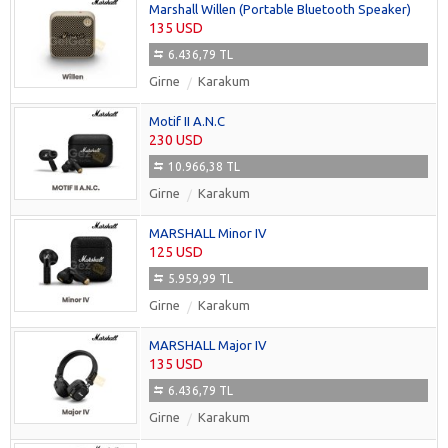
Marshall Willen (Portable Bluetooth Speaker)
135 USD
6.436,79 TL
Girne
Karakum
Motif II A.N.C
230 USD
10.966,38 TL
Girne
Karakum
MARSHALL Minor IV
125 USD
5.959,99 TL
Girne
Karakum
MARSHALL Major IV
135 USD
6.436,79 TL
Girne
Karakum