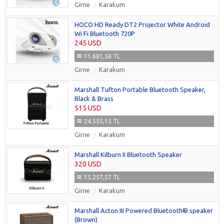
Girne
Karakum
HOCO HD Ready DT2 Projector White Android
Wi Fi Bluetooth 720P
245 USD
11.681,58 TL
Girne
Karakum
Marshall Tufton Portable Bluetooth Speaker,
Black & Brass
515 USD
24.555,15 TL
Girne
Karakum
Marshall Kilburn II Bluetooth Speaker
320 USD
15.257,57 TL
Girne
Karakum
Marshall Acton III Powered Bluetooth® speaker
(Brown)