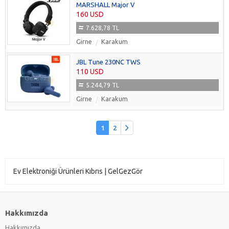
MARSHALL Major V
160 USD
7.628,78 TL
Girne
Karakum
JBL Tune 230NC TWS
110 USD
5.244,79 TL
Girne
Karakum
1
2
Ev Elektroniği Ürünleri Kıbrıs | GelGezGör
Hakkımızda
Hakkımızda