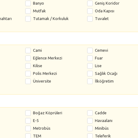
Banyo
Geniş Koridor
Mutfak
Oda Kapısı
nahtarı
Tutamak / Korkuluk
Tuvalet
Cami
Cemevi
Eğlence Merkezi
Fuar
Kilise
Lise
Polis Merkezi
Sağlık Ocağı
Üniversite
İlköğretim
Boğaz Köprüleri
Cadde
E-5
Havaalanı
Metrobüs
Minibüs
TEM
Teleferik