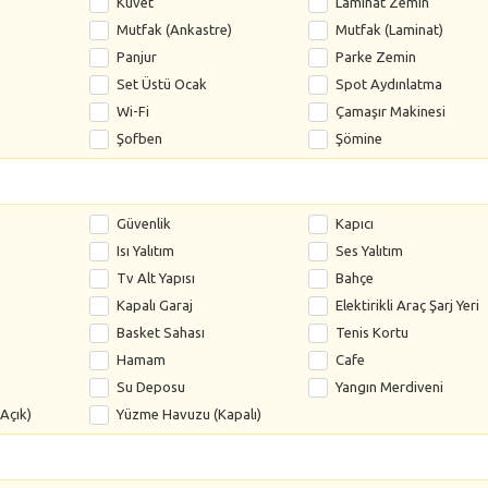
Küvet
Laminat Zemin
Mutfak (Ankastre)
Mutfak (Laminat)
Panjur
Parke Zemin
Set Üstü Ocak
Spot Aydınlatma
Wi-Fi
Çamaşır Makinesi
Şofben
Şömine
Güvenlik
Kapıcı
Isı Yalıtım
Ses Yalıtım
Tv Alt Yapısı
Bahçe
Kapalı Garaj
Elektirikli Araç Şarj Yeri
Basket Sahası
Tenis Kortu
Hamam
Cafe
Su Deposu
Yangın Merdiveni
Açık)
Yüzme Havuzu (Kapalı)