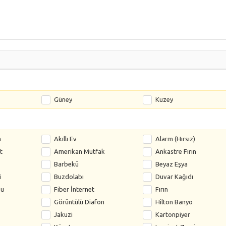
Güney
Kuzey
a
Akıllı Ev
Alarm (Hırsız)
t
Amerikan Mutfak
Ankastre Fırın
Barbekü
Beyaz Eşya
i
Buzdolabı
Duvar Kağıdı
su
Fiber İnternet
Fırın
Görüntülü Diafon
Hilton Banyo
Jakuzi
Kartonpiyer