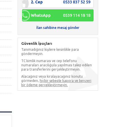
2. Cep
0533 837 52 59
WhatsApp
0539 114 18 18
İlan sahibine mesaj gönder
Güvenlik İpuçları
Tanımadığınız kişilere kesinlikle para
göndermeyin.
TC kimlik numarası ve cep telefonu
numaraları aracılığıyla yapılması talep edilen
para transferlerini gerçekleştirmeyin.
Alacağınız veya kiralayacağınız konutu
görmeden,
hiçbir sebeple kapora ve benzeri
bir ödeme gerçekleştirmeyin.