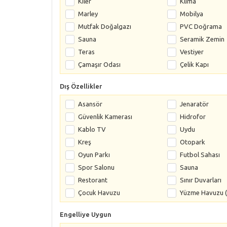
Kiler
Klima
Marley
Mobilya
Mutfak Doğalgazı
PVC Doğrama
Sauna
Seramik Zemin
Teras
Vestiyer
Çamaşır Odası
Çelik Kapı
Dış Özellikler
Asansör
Jenaratör
Güvenlik Kamerası
Hidrofor
Kablo TV
Uydu
Kreş
Otopark
Oyun Parkı
Futbol Sahası
Spor Salonu
Sauna
Restorant
Sınır Duvarları
Çocuk Havuzu
Yüzme Havuzu (
Engelliye Uygun