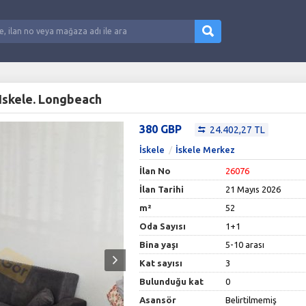
 Iskele. Longbeach
380 GBP
24.402,27 TL
İskele
İskele Merkez
İlan No
26076
İlan Tarihi
21 Mayıs 2026
m²
52
Oda Sayısı
1+1
Bina yaşı
5-10 arası
Kat sayısı
3
Bulunduğu kat
0
Asansör
Belirtilmemiş