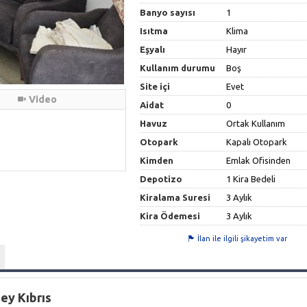
Banyo sayısı
1
Isıtma
Klima
Eşyalı
Hayır
Kullanım durumu
Boş
Site içi
Evet
Video
Aidat
0
Havuz
Ortak Kullanım
Otopark
Kapalı Otopark
Kimden
Emlak Ofisinden
Depotizo
1 Kira Bedeli
Kiralama Suresi
3 Aylık
Kira Ödemesi
3 Aylık
İlan ile ilgili şikayetim var
zey Kıbrıs