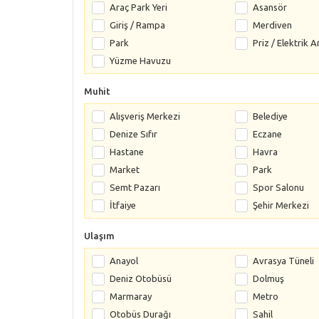
Araç Park Yeri
Asansör
Giriş / Rampa
Merdiven
Park
Priz / Elektrik A
Yüzme Havuzu
Muhit
Alışveriş Merkezi
Belediye
Denize Sıfır
Eczane
Hastane
Havra
Market
Park
Semt Pazarı
Spor Salonu
İtfaiye
Şehir Merkezi
Ulaşım
Anayol
Avrasya Tüneli
Deniz Otobüsü
Dolmuş
Marmaray
Metro
Otobüs Durağı
Sahil