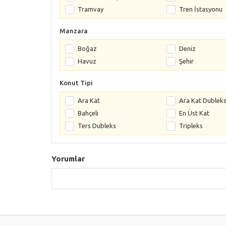
Tramvay
Tren İstasyonu
Manzara
Boğaz
Deniz
Havuz
Şehir
Konut Tipi
Ara Kat
Ara Kat Dublek
Bahçeli
En Üst Kat
Ters Dubleks
Tripleks
Yorumlar