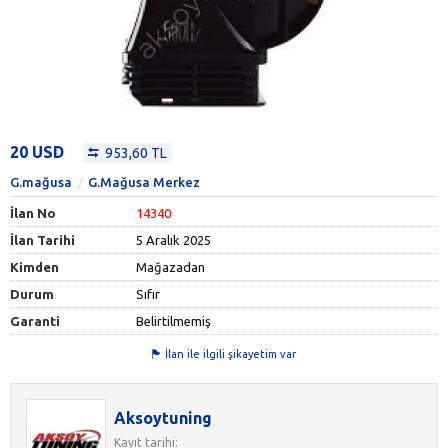
20 USD
953,60 TL
G.mağusa
G.Mağusa Merkez
İlan No
14340
İlan Tarihi
5 Aralık 2025
Kimden
Mağazadan
Durum
Sıfır
Garanti
Belirtilmemiş
İlan ile ilgili şikayetim var
Aksoytuning
Kayıt tarihi: