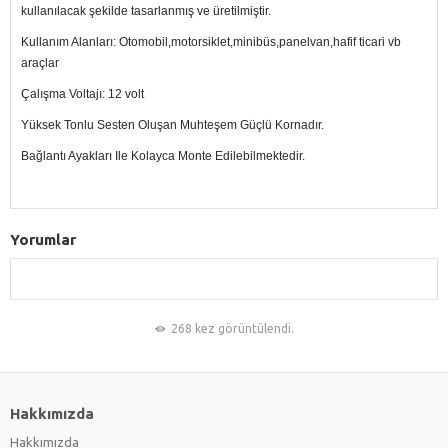
kullanılacak şekilde tasarlanmış ve üretilmiştir.
Kullanım Alanları: Otomobil,motorsiklet,minibüs,panelvan,hafif ticari vb
araçlar
Çalışma Voltajı: 12 volt
Yüksek Tonlu Sesten Oluşan Muhteşem Güçlü Kornadır.
Bağlantı Ayakları Ile Kolayca Monte Edilebilmektedir.
Yorumlar
268 kez görüntülendi.
Hakkımızda
Hakkımızda