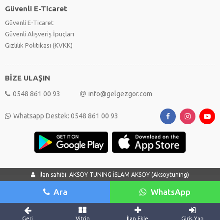
Güvenli E-Ticaret
Güvenli E-Ticaret
Güvenli Alışveriş İpuçları
Gizlilik Politikası (KVKK)
BİZE ULAŞIN
0548 861 00 93
info@gelgezgor.com
Whatsapp Destek: 0548 861 00 93
İlan sahibi: AKSOY TUNING İSLAM AKSOY (Aksoytuning)
Ara
WhatsApp
Geri
Vitrin
İlan Ekle
Giriş Yap