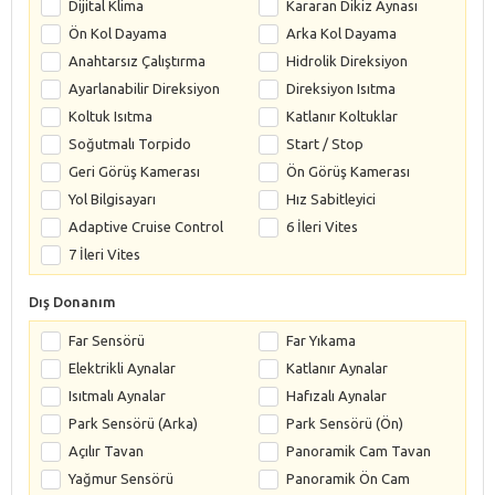
Dijital Klima
Kararan Dikiz Aynası
Ön Kol Dayama
Arka Kol Dayama
Anahtarsız Çalıştırma
Hidrolik Direksiyon
Ayarlanabilir Direksiyon
Direksiyon Isıtma
Koltuk Isıtma
Katlanır Koltuklar
Soğutmalı Torpido
Start / Stop
Geri Görüş Kamerası
Ön Görüş Kamerası
Yol Bilgisayarı
Hız Sabitleyici
Adaptive Cruise Control
6 İleri Vites
7 İleri Vites
Dış Donanım
Far Sensörü
Far Yıkama
Elektrikli Aynalar
Katlanır Aynalar
Isıtmalı Aynalar
Hafızalı Aynalar
Park Sensörü (Arka)
Park Sensörü (Ön)
Açılır Tavan
Panoramik Cam Tavan
Yağmur Sensörü
Panoramik Ön Cam