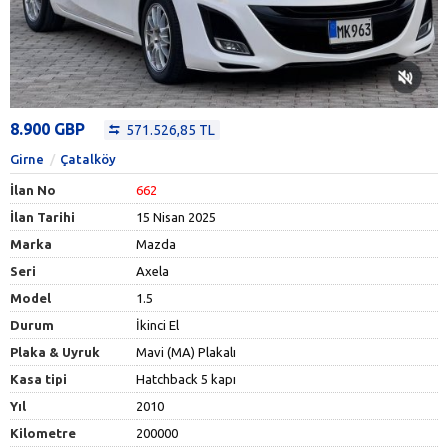
8.900 GBP
571.526,85 TL
Girne
Çatalköy
İlan No
662
İlan Tarihi
15 Nisan 2025
Marka
Mazda
Seri
Axela
Model
1.5
Durum
İkinci El
Plaka & Uyruk
Mavi (MA) Plakalı
Kasa tipi
Hatchback 5 kapı
Yıl
2010
Kilometre
200000