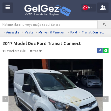
tr
Anasayfa
Vasıta
Minivan & Panelvan
Ford
Transit Connect
D
2017 Model Düz Ford Transit Connect
Favorilere ekle
Yazdır