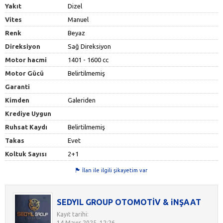
Yakıt
Dizel
Vites
Manuel
Renk
Beyaz
Direksiyon
Sağ Direksiyon
Motor hacmi
1401 - 1600 cc
Motor Gücü
Belirtilmemiş
Garanti
Kimden
Galeriden
Krediye Uygun
Ruhsat Kaydı
Belirtilmemiş
Takas
Evet
Koltuk Sayısı
2+1
İlan ile ilgili şikayetim var
SEDYIL GROUP OTOMOTİV & iNŞAAT
Kayıt tarihi:
14 Mayıs 2025, 12:26