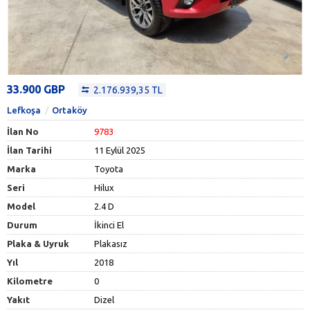
33.900 GBP
2.176.939,35 TL
Lefkoşa
Ortaköy
İlan No
9783
İlan Tarihi
11 Eylül 2025
Marka
Toyota
Seri
Hilux
Model
2.4 D
Durum
İkinci El
Plaka & Uyruk
Plakasız
Yıl
2018
Kilometre
0
Yakıt
Dizel