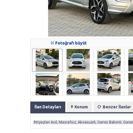
Fotoğrafı büyüt
İlan Detayları
Konum
Benzer İlanlar
İhtiyaçtan Acil, Masrafsız, Aksesuarlı, Servis Bakımlı, Gar