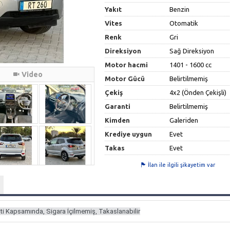
Yakıt
Benzin
Vites
Otomatik
Renk
Gri
Direksiyon
Sağ Direksiyon
Motor hacmi
1401 - 1600 cc
Video
Motor Gücü
Belirtilmemiş
Çekiş
4x2 (Önden Çekişli)
Garanti
Belirtilmemiş
Kimden
Galeriden
Krediye uygun
Evet
Takas
Evet
İlan ile ilgili şikayetim var
anti Kapsamında, Sigara İçilmemiş, Takaslanabilir