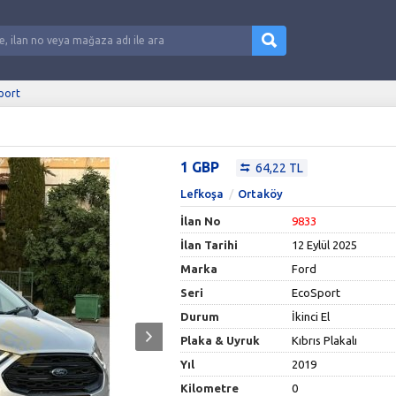
port
1 GBP
64,22 TL
Lefkoşa
Ortaköy
İlan No
9833
İlan Tarihi
12 Eylül 2025
Marka
Ford
Seri
EcoSport
Durum
İkinci El
Plaka & Uyruk
Kıbrıs Plakalı
Yıl
2019
Kilometre
0