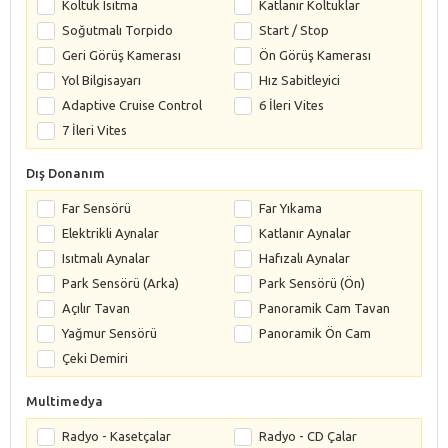
Koltuk Isıtma
Katlanır Koltuklar
Soğutmalı Torpido
Start / Stop
Geri Görüş Kamerası
Ön Görüş Kamerası
Yol Bilgisayarı
Hız Sabitleyici
Adaptive Cruise Control
6 İleri Vites
7 İleri Vites
Dış Donanım
Far Sensörü
Far Yıkama
Elektrikli Aynalar
Katlanır Aynalar
Isıtmalı Aynalar
Hafızalı Aynalar
Park Sensörü (Arka)
Park Sensörü (Ön)
Açılır Tavan
Panoramik Cam Tavan
Yağmur Sensörü
Panoramik Ön Cam
Çeki Demiri
Multimedya
Radyo - Kasetçalar
Radyo - CD Çalar