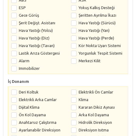
ESP
Yokuş Kalkış Desteği
Gece Görüş
Şeritten Ayrılma İkazı
Şerit Değişt. Asistanı
Hava Yastığı (Sürücü)
Hava Yastığı (Yolcu)
Hava Yastığı (Yan)
Hava Yastığı (Diz)
Hava Yastığı (Perde)
Hava Yastığı (Tavan)
Kör Nokta Uyarı Sistemi
Lastik Arıza Göstergesi
Yorgunluk Tespit Sistemi
Alarm
Merkezi Kilit
Immobilizer
İç Donanım
Deri Koltuk
Elektrikli Ön Camlar
Elektrikli Arka Camlar
Klima
Dijital Klima
Kararan Dikiz Aynası
Ön Kol Dayama
Arka Kol Dayama
Anahtarsız Çalıştırma
Hidrolik Direksiyon
Ayarlanabilir Direksiyon
Direksiyon Isıtma