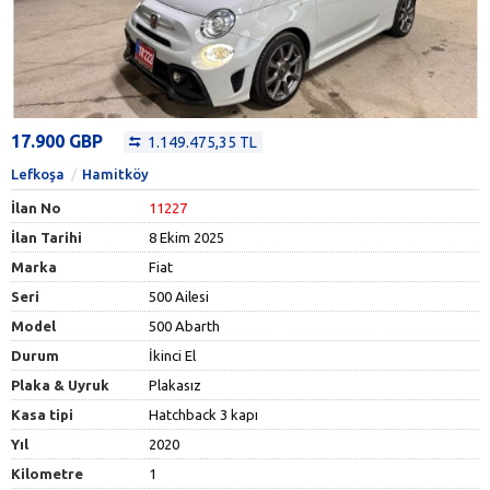
17.900 GBP
1.149.475,35 TL
Lefkoşa
Hamitköy
İlan No
11227
İlan Tarihi
8 Ekim 2025
Marka
Fiat
Seri
500 Ailesi
Model
500 Abarth
Durum
İkinci El
Plaka & Uyruk
Plakasız
Kasa tipi
Hatchback 3 kapı
Yıl
2020
Kilometre
1