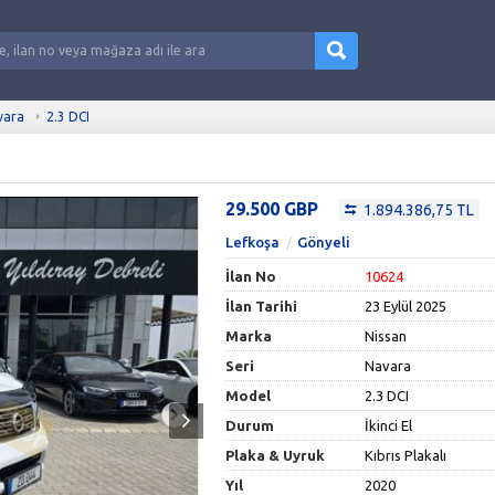
vara
2.3 DCI
29.500 GBP
1.894.386,75 TL
Lefkoşa
Gönyeli
İlan No
10624
İlan Tarihi
23 Eylül 2025
Marka
Nissan
Seri
Navara
Model
2.3 DCI
Durum
İkinci El
Plaka & Uyruk
Kıbrıs Plakalı
Yıl
2020