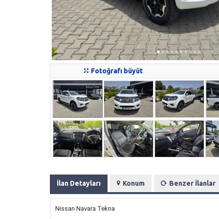
Fotoğrafı büyüt
İlan Detayları
Konum
Benzer İlanlar
Nissan Navara Tekna