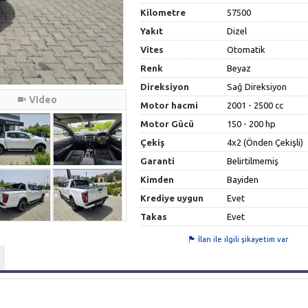
Kilometre
57500
Yakıt
Dizel
Vites
Otomatik
Renk
Beyaz
Direksiyon
Sağ Direksiyon
Video
Motor hacmi
2001 - 2500 cc
Motor Gücü
150 - 200 hp
Çekiş
4x2 (Önden Çekişli)
Garanti
Belirtilmemiş
Kimden
Bayiden
Krediye uygun
Evet
Takas
Evet
İlan ile ilgili şikayetim var