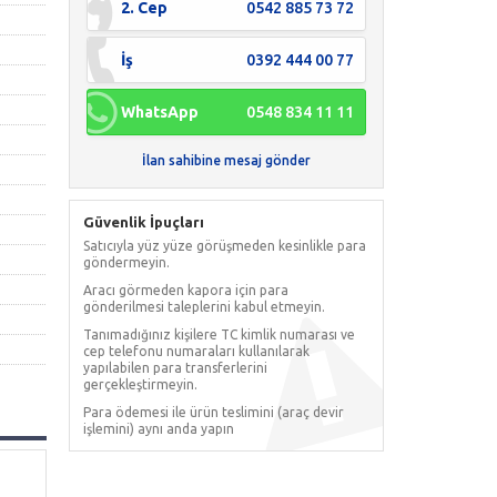
2. Cep
0542 885 73 72
İş
0392 444 00 77
WhatsApp
0548 834 11 11
İlan sahibine mesaj gönder
Güvenlik İpuçları
Satıcıyla yüz yüze görüşmeden kesinlikle para
göndermeyin.
Aracı görmeden kapora için para
gönderilmesi taleplerini kabul etmeyin.
Tanımadığınız kişilere TC kimlik numarası ve
cep telefonu numaraları kullanılarak
yapılabilen para transferlerini
gerçekleştirmeyin.
Para ödemesi ile ürün teslimini (araç devir
işlemini) aynı anda yapın