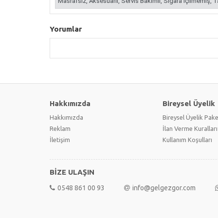
Masrafsız, Aksesuarlı, Servis Bakımlı, Sigara İçilmemiş, T
Yorumlar
Hakkımızda
Bireysel Üyelik
Hakkımızda
Bireysel Üyelik Pake
Reklam
İlan Verme Kuralları
İletişim
Kullanım Koşulları
BİZE ULAŞIN
0548 861 00 93
info@gelgezgor.com