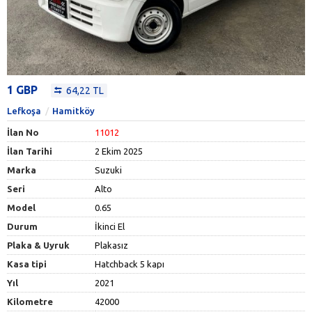
1 GBP
64,22 TL
Lefkoşa
Hamitköy
İlan No
11012
İlan Tarihi
2 Ekim 2025
Marka
Suzuki
Seri
Alto
Model
0.65
Durum
İkinci El
Plaka & Uyruk
Plakasız
Kasa tipi
Hatchback 5 kapı
Yıl
2021
Kilometre
42000