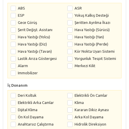
ABS
ASR
ESP
Yokuş Kalkış Desteği
Gece Görüş
Şeritten Ayrılma İkazı
Şerit Değişt. Asistanı
Hava Yastığı (Sürücü)
Hava Yastığı (Yolcu)
Hava Yastığı (Yan)
Hava Yastığı (Diz)
Hava Yastığı (Perde)
Hava Yastığı (Tavan)
Kör Nokta Uyarı Sistemi
Lastik Arıza Göstergesi
Yorgunluk Tespit Sistemi
Alarm
Merkezi Kilit
Immobilizer
İç Donanım
Deri Koltuk
Elektrikli Ön Camlar
Elektrikli Arka Camlar
Klima
Dijital Klima
Kararan Dikiz Aynası
Ön Kol Dayama
Arka Kol Dayama
Anahtarsız Çalıştırma
Hidrolik Direksiyon