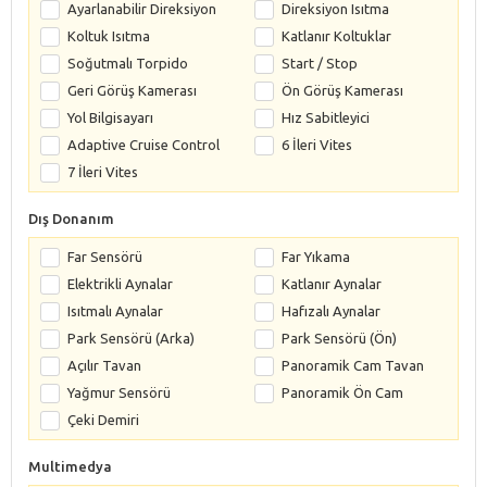
Ayarlanabilir Direksiyon
Direksiyon Isıtma
Koltuk Isıtma
Katlanır Koltuklar
Soğutmalı Torpido
Start / Stop
Geri Görüş Kamerası
Ön Görüş Kamerası
Yol Bilgisayarı
Hız Sabitleyici
Adaptive Cruise Control
6 İleri Vites
7 İleri Vites
Dış Donanım
Far Sensörü
Far Yıkama
Elektrikli Aynalar
Katlanır Aynalar
Isıtmalı Aynalar
Hafızalı Aynalar
Park Sensörü (Arka)
Park Sensörü (Ön)
Açılır Tavan
Panoramik Cam Tavan
Yağmur Sensörü
Panoramik Ön Cam
Çeki Demiri
Multimedya