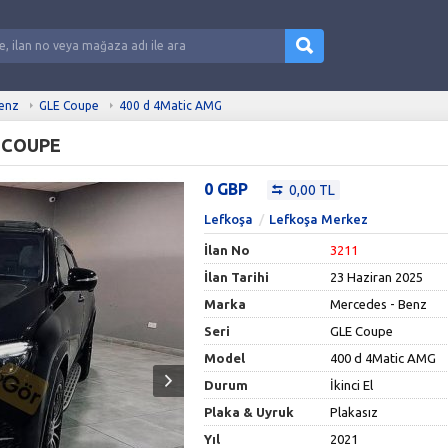
Benz
GLE Coupe
400 d 4Matic AMG
 COUPE
0 GBP
0,00 TL
Lefkoşa
Lefkoşa Merkez
İlan No
3211
İlan Tarihi
23 Haziran 2025
Marka
Mercedes - Benz
Seri
GLE Coupe
Model
400 d 4Matic AMG
Durum
İkinci El
Plaka & Uyruk
Plakasız
Yıl
2021