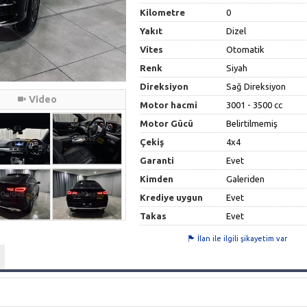
Kilometre
0
Yakıt
Dizel
Vites
Otomatik
Renk
Siyah
Direksiyon
Sağ Direksiyon
Video
Motor hacmi
3001 - 3500 cc
Motor Gücü
Belirtilmemiş
Çekiş
4x4
Garanti
Evet
Kimden
Galeriden
Krediye uygun
Evet
Takas
Evet
İlan ile ilgili şikayetim var