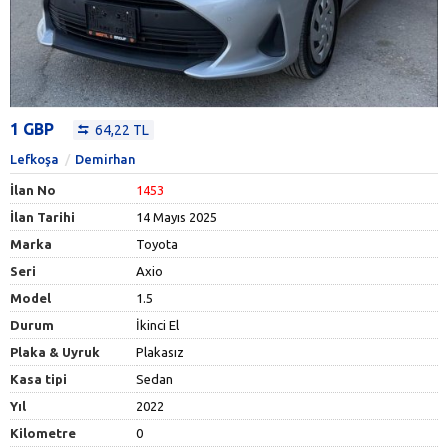
1 GBP
64,22 TL
Lefkoşa
Demirhan
İlan No
1453
İlan Tarihi
14 Mayıs 2025
Marka
Toyota
Seri
Axio
Model
1.5
Durum
İkinci El
Plaka & Uyruk
Plakasız
Kasa tipi
Sedan
Yıl
2022
Kilometre
0