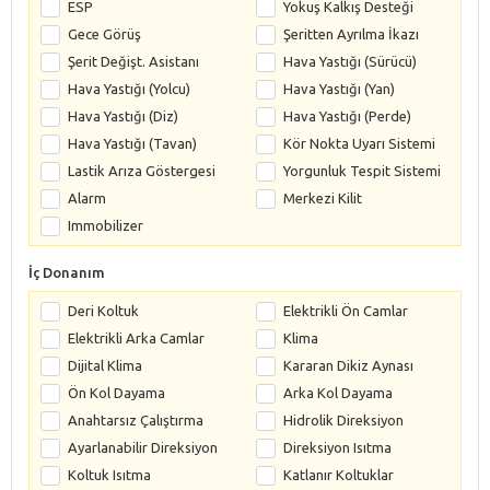
ESP
Yokuş Kalkış Desteği
Gece Görüş
Şeritten Ayrılma İkazı
Şerit Değişt. Asistanı
Hava Yastığı (Sürücü)
Hava Yastığı (Yolcu)
Hava Yastığı (Yan)
Hava Yastığı (Diz)
Hava Yastığı (Perde)
Hava Yastığı (Tavan)
Kör Nokta Uyarı Sistemi
Lastik Arıza Göstergesi
Yorgunluk Tespit Sistemi
Alarm
Merkezi Kilit
Immobilizer
İç Donanım
Deri Koltuk
Elektrikli Ön Camlar
Elektrikli Arka Camlar
Klima
Dijital Klima
Kararan Dikiz Aynası
Ön Kol Dayama
Arka Kol Dayama
Anahtarsız Çalıştırma
Hidrolik Direksiyon
Ayarlanabilir Direksiyon
Direksiyon Isıtma
Koltuk Isıtma
Katlanır Koltuklar