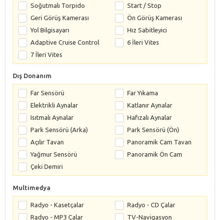
Soğutmalı Torpido
Start / Stop
Geri Görüş Kamerası
Ön Görüş Kamerası
Yol Bilgisayarı
Hız Sabitleyici
Adaptive Cruise Control
6 İleri Vites
7 İleri Vites
Dış Donanım
Far Sensörü
Far Yıkama
Elektrikli Aynalar
Katlanır Aynalar
Isıtmalı Aynalar
Hafızalı Aynalar
Park Sensörü (Arka)
Park Sensörü (Ön)
Açılır Tavan
Panoramik Cam Tavan
Yağmur Sensörü
Panoramik Ön Cam
Çeki Demiri
Multimedya
Radyo - Kasetçalar
Radyo - CD Çalar
Radyo - MP3 Çalar
TV-Navigasyon