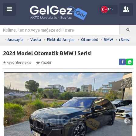
tr
Anasayfa
Vasıta
Elektrikli Araçlar
Otomobil
BMW
i Serisi
2024 Model Otomatik BMW i Serisi
Favorilere ekle
Yazdır