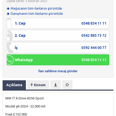
Üyelik tarihi: 5 Haziran 2025
Mağazanın tüm ilanlarını görüntüle
Danışmanın tüm ilanlarını görüntüle
1. Cep
0548 834 11 11
2. Cep
0542 885 73 72
İş
0392 444 00 77
WhatsApp
0548 834 11 11
İlan sahibine mesaj gönder
Açıklama
Konum
MW İ7 X-Drive 60 M-Sport
Model yılı:2024 - 22.000 mil
Fiyat:£132.000