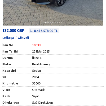
132.000 GBP
8.476.578,00 TL
Lefkoşa
Gönyeli
İlan No
10638
İlan Tarihi
23 Eylül 2025
Durum
İkinci El
Plaka
Belirtilmemiş
Kasa tipi
Sedan
Yıl
2024
Kilometre
33000
Vites
Otomatik
Renk
Siyah
Direksiyon
Sağ Direksiyon