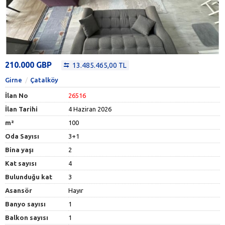
210.000 GBP
13.485.465,00 TL
Girne
Çatalköy
İlan No
26516
İlan Tarihi
4 Haziran 2026
m²
100
Oda Sayısı
3+1
Bina yaşı
2
Kat sayısı
4
Bulunduğu kat
3
Asansör
Hayır
Banyo sayısı
1
Balkon sayısı
1