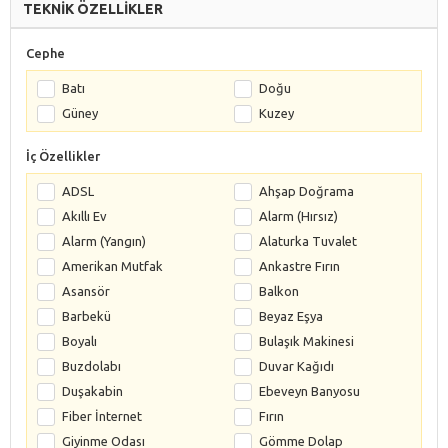
TEKNİK ÖZELLİKLER
Cephe
Batı
Doğu
Güney
Kuzey
İç Özellikler
ADSL
Ahşap Doğrama
Akıllı Ev
Alarm (Hırsız)
Alarm (Yangın)
Alaturka Tuvalet
Amerikan Mutfak
Ankastre Fırın
Asansör
Balkon
Barbekü
Beyaz Eşya
Boyalı
Bulaşık Makinesi
Buzdolabı
Duvar Kağıdı
Duşakabin
Ebeveyn Banyosu
Fiber İnternet
Fırın
Giyinme Odası
Gömme Dolap