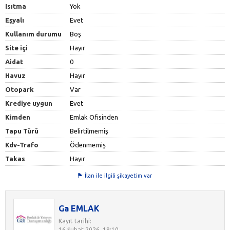
Isıtma
Yok
Eşyalı
Evet
Kullanım durumu
Boş
Site içi
Hayır
Aidat
0
Havuz
Hayır
Otopark
Var
Krediye uygun
Evet
Kimden
Emlak Ofisinden
Tapu Türü
Belirtilmemiş
Kdv-Trafo
Ödenmemiş
Takas
Hayır
İlan ile ilgili şikayetim var
Ga EMLAK
Kayıt tarihi:
16 Şubat 2026, 19:10