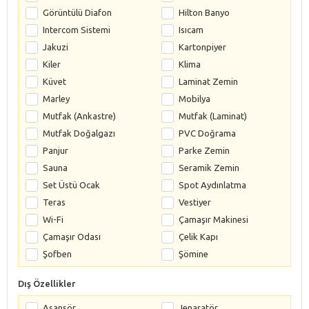
Görüntülü Diafon
Hilton Banyo
Intercom Sistemi
Isıcam
Jakuzi
Kartonpiyer
Kiler
Klima
Küvet
Laminat Zemin
Marley
Mobilya
Mutfak (Ankastre)
Mutfak (Laminat)
Mutfak Doğalgazı
PVC Doğrama
Panjur
Parke Zemin
Sauna
Seramik Zemin
Set Üstü Ocak
Spot Aydınlatma
Teras
Vestiyer
Wi-Fi
Çamaşır Makinesi
Çamaşır Odası
Çelik Kapı
Şofben
Şömine
Dış Özellikler
Asansör
Jenaratör