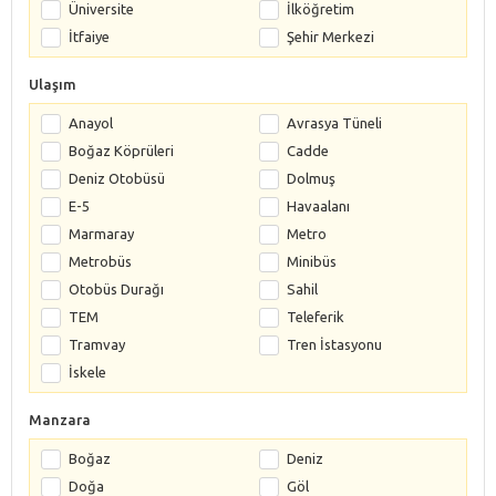
Üniversite
İlköğretim
İtfaiye
Şehir Merkezi
Ulaşım
Anayol
Avrasya Tüneli
Boğaz Köprüleri
Cadde
Deniz Otobüsü
Dolmuş
E-5
Havaalanı
Marmaray
Metro
Metrobüs
Minibüs
Otobüs Durağı
Sahil
TEM
Teleferik
Tramvay
Tren İstasyonu
İskele
Manzara
Boğaz
Deniz
Doğa
Göl