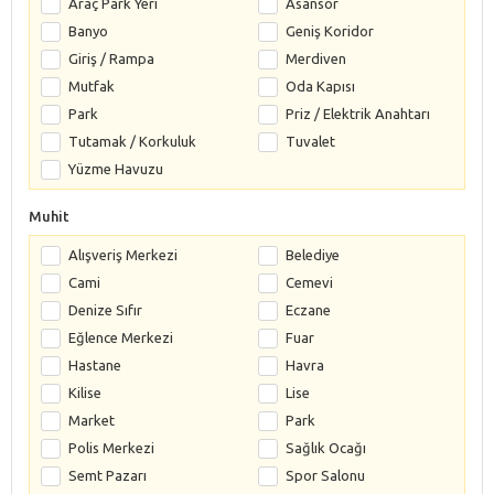
Araç Park Yeri
Asansör
Banyo
Geniş Koridor
Giriş / Rampa
Merdiven
Mutfak
Oda Kapısı
Park
Priz / Elektrik Anahtarı
Tutamak / Korkuluk
Tuvalet
Yüzme Havuzu
Muhit
Alışveriş Merkezi
Belediye
Cami
Cemevi
Denize Sıfır
Eczane
Eğlence Merkezi
Fuar
Hastane
Havra
Kilise
Lise
Market
Park
Polis Merkezi
Sağlık Ocağı
Semt Pazarı
Spor Salonu