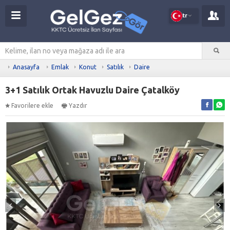
tr
Anasayfa
Emlak
Konut
Satılık
Daire
3+1 Satılık Ortak Havuzlu Daire Çatalköy
Favorilere ekle
Yazdır