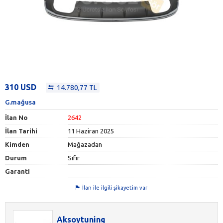
310 USD
14.780,77 TL
G.mağusa
İlan No
2642
İlan Tarihi
11 Haziran 2025
Kimden
Mağazadan
Durum
Sıfır
Garanti
İlan ile ilgili şikayetim var
Aksoytuning