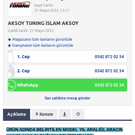
Kayıt tarihi:
21 Mayıs 2025, 15:37
AKSOY TUNING İSLAM AKSOY
Üyelik tarihi: 21 Mayıs 2025
Mağazanın tüm ilanlarını görüntüle
Danışmanın tüm ilanlarını görüntüle
1. Cep
0542 872 02 34
2. Cep
0542 872 02 34
WhatsApp
0542 872 02 34
İlan sahibine mesaj gönder
Açıklama
Konum
ÜRÜN ADINDA BELİRTİLEN MODEL YIL ARALIĞI, ARACIN