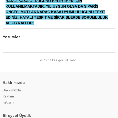
HANGİ KASA OLDUĞUNU BELİRTMEK İÇİN
KULLANILMAKTADIR. YIL UYGUN OLSA DA SİPARİŞ
ÖNCESİ MUTLAKA ARAÇ KASA UYUMLULUĞUNU TEYİT
EDİNİZ. HATALI TESPİT VE SİPARİŞLERDE SORUMLULUK
ALICIYA AİTTİR.
Yorumlar
1253 kez görüntülendi.
Hakkımızda
Hakkımızda
Reklam
İletişim
Bireysel Üyelik