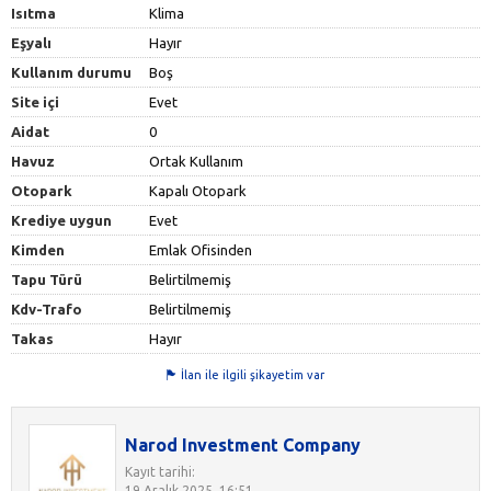
Isıtma
Klima
Eşyalı
Hayır
Kullanım durumu
Boş
Site içi
Evet
Aidat
0
Havuz
Ortak Kullanım
Otopark
Kapalı Otopark
Krediye uygun
Evet
Kimden
Emlak Ofisinden
Tapu Türü
Belirtilmemiş
Kdv-Trafo
Belirtilmemiş
Takas
Hayır
İlan ile ilgili şikayetim var
Narod Investment Company
Kayıt tarihi:
19 Aralık 2025, 16:51