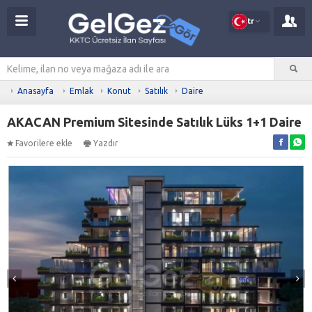
tr
Anasayfa
Emlak
Konut
Satılık
Daire
AKACAN Premium Sitesinde Satılık Lüks 1+1 Daire
Favorilere ekle
Yazdır