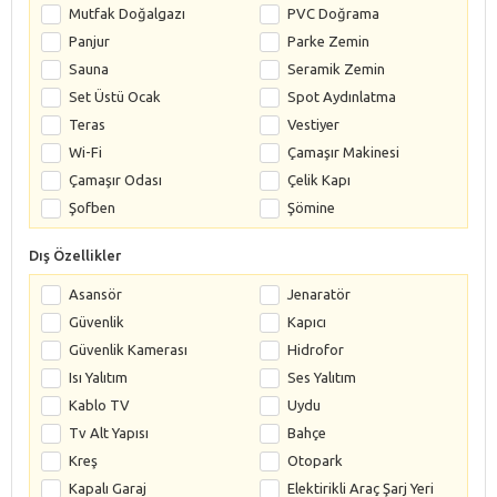
Mutfak Doğalgazı
PVC Doğrama
Panjur
Parke Zemin
Sauna
Seramik Zemin
Set Üstü Ocak
Spot Aydınlatma
Teras
Vestiyer
Wi-Fi
Çamaşır Makinesi
Çamaşır Odası
Çelik Kapı
Şofben
Şömine
Dış Özellikler
Asansör
Jenaratör
Güvenlik
Kapıcı
Güvenlik Kamerası
Hidrofor
Isı Yalıtım
Ses Yalıtım
Kablo TV
Uydu
Tv Alt Yapısı
Bahçe
Kreş
Otopark
Kapalı Garaj
Elektirikli Araç Şarj Yeri