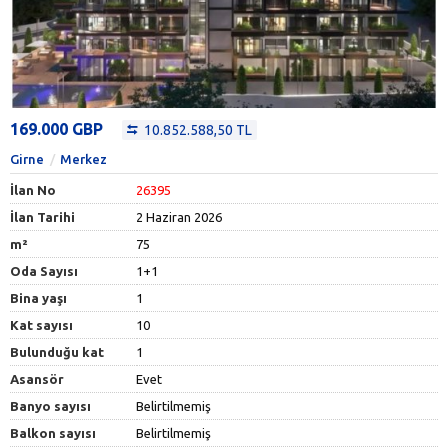
169.000 GBP
10.852.588,50 TL
Girne
Merkez
İlan No
26395
İlan Tarihi
2 Haziran 2026
m²
75
Oda Sayısı
1+1
Bina yaşı
1
Kat sayısı
10
Bulunduğu kat
1
Asansör
Evet
Banyo sayısı
Belirtilmemiş
Balkon sayısı
Belirtilmemiş