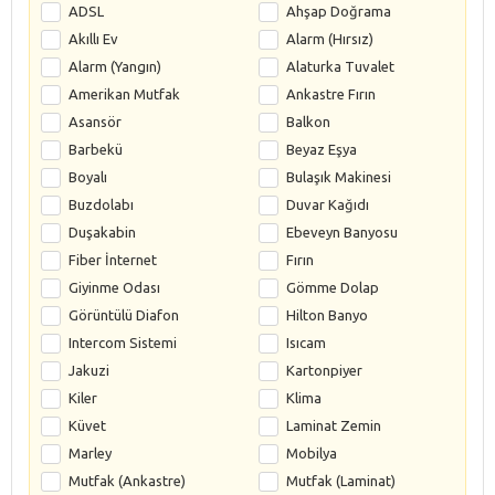
ADSL
Ahşap Doğrama
Akıllı Ev
Alarm (Hırsız)
Alarm (Yangın)
Alaturka Tuvalet
Amerikan Mutfak
Ankastre Fırın
Asansör
Balkon
Barbekü
Beyaz Eşya
Boyalı
Bulaşık Makinesi
Buzdolabı
Duvar Kağıdı
Duşakabin
Ebeveyn Banyosu
Fiber İnternet
Fırın
Giyinme Odası
Gömme Dolap
Görüntülü Diafon
Hilton Banyo
Intercom Sistemi
Isıcam
Jakuzi
Kartonpiyer
Kiler
Klima
Küvet
Laminat Zemin
Marley
Mobilya
Mutfak (Ankastre)
Mutfak (Laminat)