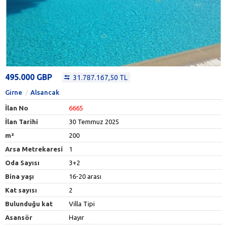
495.000 GBP
31.787.167,50 TL
Girne
Alsancak
İlan No
6665
İlan Tarihi
30 Temmuz 2025
m²
200
Arsa Metrekaresi
1
Oda Sayısı
3+2
Bina yaşı
16-20 arası
Kat sayısı
2
Bulunduğu kat
Villa Tipi
Asansör
Hayır