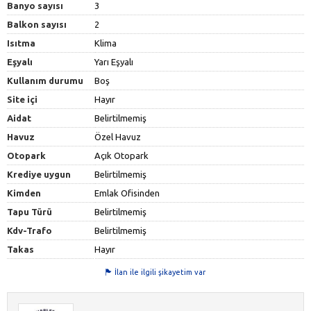
Banyo sayısı
3
Balkon sayısı
2
Isıtma
Klima
Eşyalı
Yarı Eşyalı
Kullanım durumu
Boş
Site içi
Hayır
Aidat
Belirtilmemiş
Havuz
Özel Havuz
Otopark
Açık Otopark
Krediye uygun
Belirtilmemiş
Kimden
Emlak Ofisinden
Tapu Türü
Belirtilmemiş
Kdv-Trafo
Belirtilmemiş
Takas
Hayır
İlan ile ilgili şikayetim var