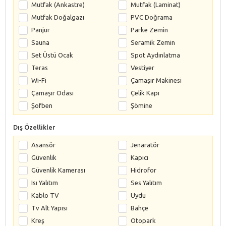
Mutfak (Ankastre)
Mutfak (Laminat)
Mutfak Doğalgazı
PVC Doğrama
Panjur
Parke Zemin
Sauna
Seramik Zemin
Set Üstü Ocak
Spot Aydınlatma
Teras
Vestiyer
Wi-Fi
Çamaşır Makinesi
Çamaşır Odası
Çelik Kapı
Şofben
Şömine
Dış Özellikler
Asansör
Jenaratör
Güvenlik
Kapıcı
Güvenlik Kamerası
Hidrofor
Isı Yalıtım
Ses Yalıtım
Kablo TV
Uydu
Tv Alt Yapısı
Bahçe
Kreş
Otopark