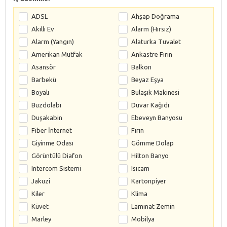
ADSL
Ahşap Doğrama
Akıllı Ev
Alarm (Hırsız)
Alarm (Yangın)
Alaturka Tuvalet
Amerikan Mutfak
Ankastre Fırın
Asansör
Balkon
Barbekü
Beyaz Eşya
Boyalı
Bulaşık Makinesi
Buzdolabı
Duvar Kağıdı
Duşakabin
Ebeveyn Banyosu
Fiber İnternet
Fırın
Giyinme Odası
Gömme Dolap
Görüntülü Diafon
Hilton Banyo
Intercom Sistemi
Isıcam
Jakuzi
Kartonpiyer
Kiler
Klima
Küvet
Laminat Zemin
Marley
Mobilya