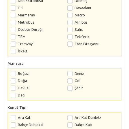
Deniz Otobüsü
Dolmuş
E-5
Havaalanı
Marmaray
Metro
Metrobüs
Minibüs
Otobüs Durağı
Sahil
TEM
Teleferik
Tramvay
Tren İstasyonu
İskele
Manzara
Boğaz
Deniz
Doğa
Göl
Havuz
Şehir
Dağ
Konut Tipi
Ara Kat
Ara Kat Dubleks
Bahçe Dubleksi
Bahçe Katı