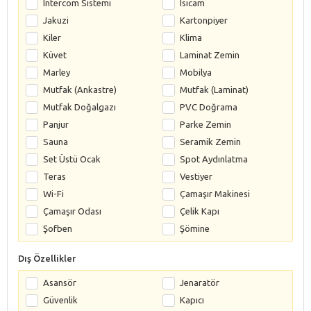
Intercom Sistemi
Isıcam
Jakuzi
Kartonpiyer
Kiler
Klima
Küvet
Laminat Zemin
Marley
Mobilya
Mutfak (Ankastre)
Mutfak (Laminat)
Mutfak Doğalgazı
PVC Doğrama
Panjur
Parke Zemin
Sauna
Seramik Zemin
Set Üstü Ocak
Spot Aydınlatma
Teras
Vestiyer
Wi-Fi
Çamaşır Makinesi
Çamaşır Odası
Çelik Kapı
Şofben
Şömine
Dış Özellikler
Asansör
Jenaratör
Güvenlik
Kapıcı