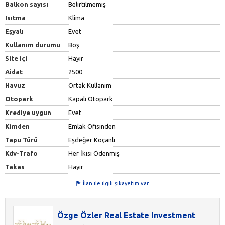
Balkon sayısı
Belirtilmemiş
Isıtma
Klima
Eşyalı
Evet
Kullanım durumu
Boş
Site içi
Hayır
Aidat
2500
Havuz
Ortak Kullanım
Otopark
Kapalı Otopark
Krediye uygun
Evet
Kimden
Emlak Ofisinden
Tapu Türü
Eşdeğer Koçanlı
Kdv-Trafo
Her İkisi Ödenmiş
Takas
Hayır
İlan ile ilgili şikayetim var
Özge Özler Real Estate Investment