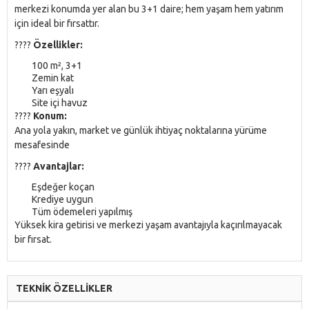
merkezi konumda yer alan bu 3+1 daire; hem yaşam hem yatırım
için ideal bir fırsattır.
????
Özellikler:
100 m², 3+1
Zemin kat
Yarı eşyalı
Site içi havuz
????
Konum:
Ana yola yakın, market ve günlük ihtiyaç noktalarına yürüme
mesafesinde
????
Avantajlar:
Eşdeğer koçan
Krediye uygun
Tüm ödemeleri yapılmış
Yüksek kira getirisi ve merkezi yaşam avantajıyla kaçırılmayacak
bir fırsat.
TEKNİK ÖZELLİKLER