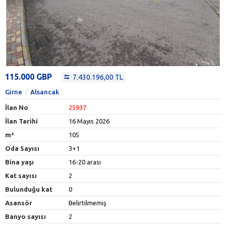
115.000 GBP
7.430.196,00 TL
Girne
Alsancak
İlan No
25937
İlan Tarihi
16 Mayıs 2026
m²
105
Oda Sayısı
3+1
Bina yaşı
16-20 arası
Kat sayısı
2
Bulunduğu kat
0
Asansör
Belirtilmemiş
Banyo sayısı
2