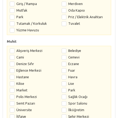
Giriş / Rampa
Merdiven
Mutfak
Oda Kapısı
Park
Priz / Elektrik Anahtarı
Tutamak / Korkuluk
Tuvalet
Yüzme Havuzu
Muhit
Alışveriş Merkezi
Belediye
Cami
Cemevi
Denize Sıfır
Eczane
Eğlence Merkezi
Fuar
Hastane
Havra
Kilise
Lise
Market
Park
Polis Merkezi
Sağlık Ocağı
Semt Pazarı
Spor Salonu
Üniversite
İlköğretim
İtfaiye
Şehir Merkezi