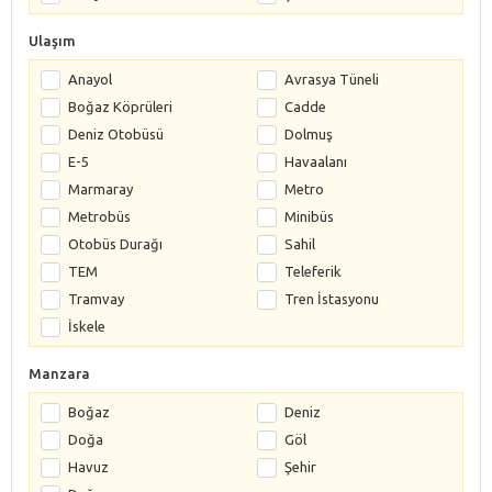
Ulaşım
Anayol
Avrasya Tüneli
Boğaz Köprüleri
Cadde
Deniz Otobüsü
Dolmuş
E-5
Havaalanı
Marmaray
Metro
Metrobüs
Minibüs
Otobüs Durağı
Sahil
TEM
Teleferik
Tramvay
Tren İstasyonu
İskele
Manzara
Boğaz
Deniz
Doğa
Göl
Havuz
Şehir