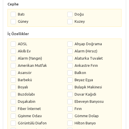
Cephe
Batı
Doğu
Güney
Kuzey
İç Özellikler
ADSL
Ahşap Doğrama
Akıllı Ev
Alarm (Hırsız)
Alarm (Yangın)
Alaturka Tuvalet
Amerikan Mutfak
Ankastre Fırın
Asansör
Balkon
Barbekü
Beyaz Eşya
Boyalı
Bulaşık Makinesi
Buzdolabı
Duvar Kağıdı
Duşakabin
Ebeveyn Banyosu
Fiber İnternet
Fırın
Giyinme Odası
Gömme Dolap
Görüntülü Diafon
Hilton Banyo