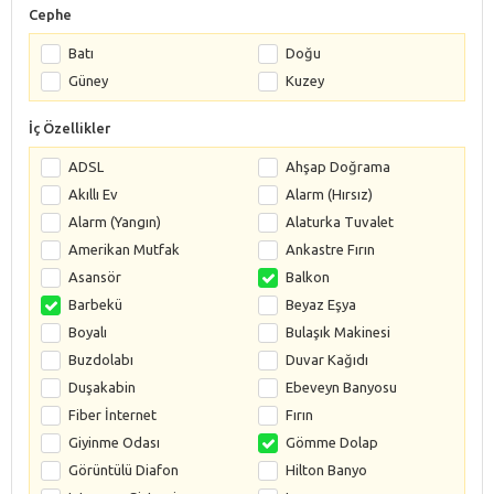
Cephe
Batı
Doğu
Güney
Kuzey
İç Özellikler
ADSL
Ahşap Doğrama
Akıllı Ev
Alarm (Hırsız)
Alarm (Yangın)
Alaturka Tuvalet
Amerikan Mutfak
Ankastre Fırın
Asansör
Balkon
Barbekü
Beyaz Eşya
Boyalı
Bulaşık Makinesi
Buzdolabı
Duvar Kağıdı
Duşakabin
Ebeveyn Banyosu
Fiber İnternet
Fırın
Giyinme Odası
Gömme Dolap
Görüntülü Diafon
Hilton Banyo