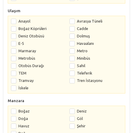
Ulaşım
Anayol
Avrasya Tüneli
Boğaz Köprüleri
Cadde
Deniz Otobüsü
Dolmuş
E-5
Havaalanı
Marmaray
Metro
Metrobüs
Minibüs
Otobüs Durağı
Sahil
TEM
Teleferik
Tramvay
Tren İstasyonu
İskele
Manzara
Boğaz
Deniz
Doğa
Göl
Havuz
Şehir