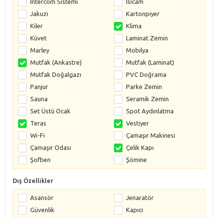
Intercom Sistemi
Isıcam
Jakuzi
Kartonpiyer
Kiler
Klima
Küvet
Laminat Zemin
Marley
Mobilya
Mutfak (Ankastre)
Mutfak (Laminat)
Mutfak Doğalgazı
PVC Doğrama
Panjur
Parke Zemin
Sauna
Seramik Zemin
Set Üstü Ocak
Spot Aydınlatma
Teras
Vestiyer
Wi-Fi
Çamaşır Makinesi
Çamaşır Odası
Çelik Kapı
Şofben
Şömine
Dış Özellikler
Asansör
Jenaratör
Güvenlik
Kapıcı