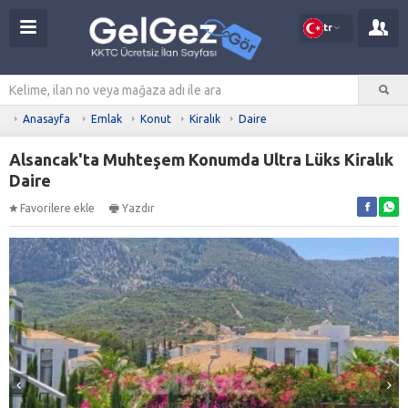
tr
Anasayfa
Emlak
Konut
Kiralık
Daire
Alsancak'ta Muhteşem Konumda Ultra Lüks Kiralık
Daire
Favorilere ekle
Yazdır