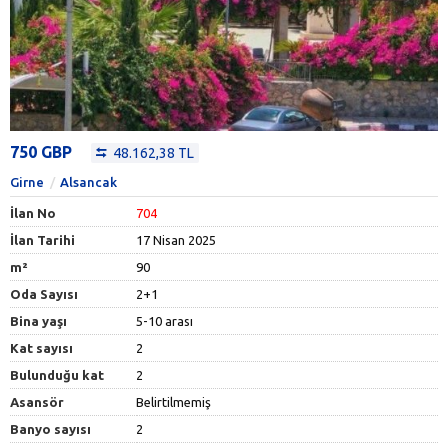
750 GBP
48.162,38 TL
Girne
Alsancak
İlan No
704
İlan Tarihi
17 Nisan 2025
m²
90
Oda Sayısı
2+1
Bina yaşı
5-10 arası
Kat sayısı
2
Bulunduğu kat
2
Asansör
Belirtilmemiş
Banyo sayısı
2