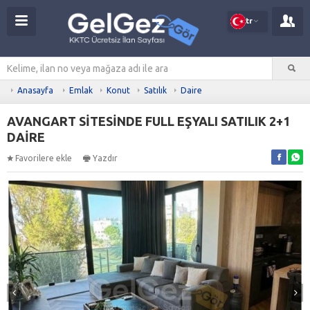
tr
Anasayfa
Emlak
Konut
Satılık
Daire
AVANGART SİTESİNDE FULL EŞYALI SATILIK 2+1
DAİRE
Favorilere ekle
Yazdır