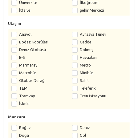
Üniversite
İlköğretim
İtfaiye
Şehir Merkezi
Ulaşım
Anayol
Avrasya Tüneli
Boğaz Köprüleri
Cadde
Deniz Otobüsü
Dolmuş
E-5
Havaalanı
Marmaray
Metro
Metrobüs
Minibüs
Otobüs Durağı
Sahil
TEM
Teleferik
Tramvay
Tren İstasyonu
İskele
Manzara
Boğaz
Deniz
Doğa
Göl