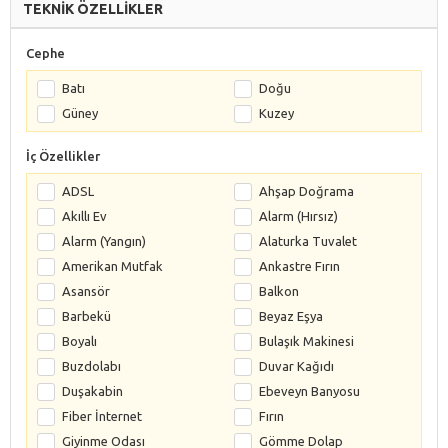
TEKNİK ÖZELLİKLER
Cephe
Batı
Doğu
Güney
Kuzey
İç Özellikler
ADSL
Ahşap Doğrama
Akıllı Ev
Alarm (Hırsız)
Alarm (Yangın)
Alaturka Tuvalet
Amerikan Mutfak
Ankastre Fırın
Asansör
Balkon
Barbekü
Beyaz Eşya
Boyalı
Bulaşık Makinesi
Buzdolabı
Duvar Kağıdı
Duşakabin
Ebeveyn Banyosu
Fiber İnternet
Fırın
Giyinme Odası
Gömme Dolap