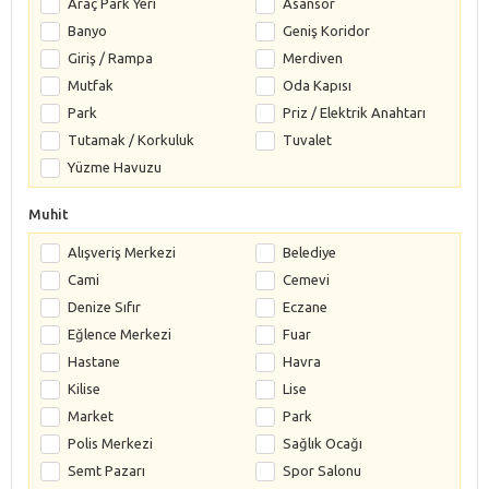
Araç Park Yeri
Asansör
Banyo
Geniş Koridor
Giriş / Rampa
Merdiven
Mutfak
Oda Kapısı
Park
Priz / Elektrik Anahtarı
Tutamak / Korkuluk
Tuvalet
Yüzme Havuzu
Muhit
Alışveriş Merkezi
Belediye
Cami
Cemevi
Denize Sıfır
Eczane
Eğlence Merkezi
Fuar
Hastane
Havra
Kilise
Lise
Market
Park
Polis Merkezi
Sağlık Ocağı
Semt Pazarı
Spor Salonu