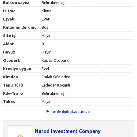
Balkon sayısı
Belirtilmemiş
Isıtma
Klima
Eşyalı
Evet
Kullanım durumu
Boş
Site içi
Hayır
Aidat
0
Havuz
Hayır
Otopark
Kapalı Otopark
Krediye uygun
Evet
Kimden
Emlak Ofisinden
Tapu Türü
Eşdeğer Koçanlı
Kdv-Trafo
Belirtilmemiş
Takas
Hayır
İlan ile ilgili şikayetim var
Narod Investment Company