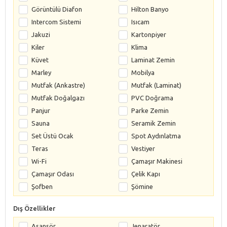
Görüntülü Diafon
Hilton Banyo
Intercom Sistemi
Isıcam
Jakuzi
Kartonpiyer
Kiler
Klima
Küvet
Laminat Zemin
Marley
Mobilya
Mutfak (Ankastre)
Mutfak (Laminat)
Mutfak Doğalgazı
PVC Doğrama
Panjur
Parke Zemin
Sauna
Seramik Zemin
Set Üstü Ocak
Spot Aydınlatma
Teras
Vestiyer
Wi-Fi
Çamaşır Makinesi
Çamaşır Odası
Çelik Kapı
Şofben
Şömine
Dış Özellikler
Asansör
Jenaratör