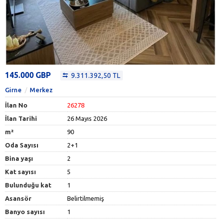
145.000 GBP
9.311.392,50 TL
Girne
Merkez
İlan No
26278
İlan Tarihi
26 Mayıs 2026
m²
90
Oda Sayısı
2+1
Bina yaşı
2
Kat sayısı
5
Bulunduğu kat
1
Asansör
Belirtilmemiş
Banyo sayısı
1