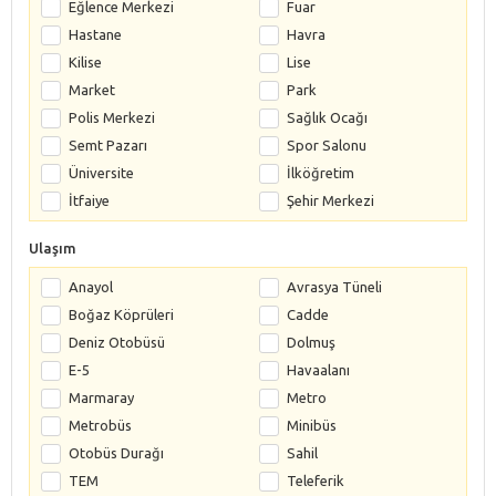
Eğlence Merkezi
Fuar
Hastane
Havra
Kilise
Lise
Market
Park
Polis Merkezi
Sağlık Ocağı
Semt Pazarı
Spor Salonu
Üniversite
İlköğretim
İtfaiye
Şehir Merkezi
Ulaşım
Anayol
Avrasya Tüneli
Boğaz Köprüleri
Cadde
Deniz Otobüsü
Dolmuş
E-5
Havaalanı
Marmaray
Metro
Metrobüs
Minibüs
Otobüs Durağı
Sahil
TEM
Teleferik