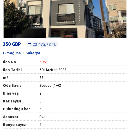
350 GBP
22.475,78 TL
G.mağusa
Sakarya
İlan No
3965
İlan Tarihi
30 Haziran 2025
m²
35
Oda Sayısı
Stüdyo (1+0)
Bina yaşı
2
Kat sayısı
5
Bulunduğu kat
3
Asansör
Evet
Banyo sayısı
1