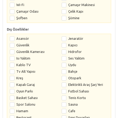
Wi-Fi
Çamaşır Makinesi
Çamaşır Odası
Çelik Kapı
Şofben
Şömine
Dış Özellikler
Asansör
Jenaratör
Güvenlik
Kapıcı
Güvenlik Kamerası
Hidrofor
Isı Yalıtım
Ses Yalıtım
Kablo TV
Uydu
Tv Alt Yapısı
Bahçe
Kreş
Otopark
Kapalı Garaj
Elektirikli Araç Şarj Yeri
Oyun Parkı
Futbol Sahası
Basket Sahası
Tenis Kortu
Spor Salonu
Sauna
Hamam
Cafe
Restorant
Sınır Duvarları