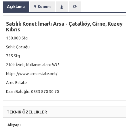
Açıklama
Konum
Satılık Konut İmarlı Arsa - Çatalköy, Girne, Kuzey
Kıbrıs
150.000 Stg
Şehit Çocuğu
725 Stg
2 Kat İzinli, Kullanım alanı %35
https://www.aresestate.net/
Ares Estate
Kaan Baloğlu: ⁨0533 870 30 70⁩
TEKNİK ÖZELLİKLER
Altyapı