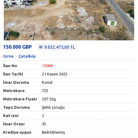
150.000 GBP
9.632.475,00 TL
Girne
Çatalköy
İlan No
13000
İlan Tarihi
21 Kasım 2025
İmar Durumu
Konut
Metrekare
725
Metrekare Fiyatı
207 Stg
Tapu Durumu
Şehit çocuğu
Kat izni
2
İmar Oranı
35
Krediye uygun
Belirtilmemiş