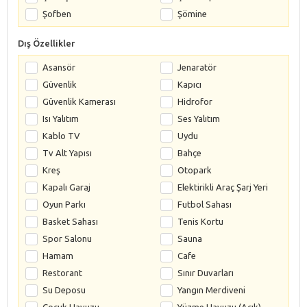
Şofben
Şömine
Dış Özellikler
Asansör
Jenaratör
Güvenlik
Kapıcı
Güvenlik Kamerası
Hidrofor
Isı Yalıtım
Ses Yalıtım
Kablo TV
Uydu
Tv Alt Yapısı
Bahçe
Kreş
Otopark
Kapalı Garaj
Elektirikli Araç Şarj Yeri
Oyun Parkı
Futbol Sahası
Basket Sahası
Tenis Kortu
Spor Salonu
Sauna
Hamam
Cafe
Restorant
Sınır Duvarları
Su Deposu
Yangın Merdiveni
Çocuk Havuzu
Yüzme Havuzu (Açık)