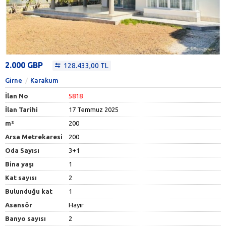
2.000 GBP
128.433,00 TL
Girne
Karakum
İlan No
5818
İlan Tarihi
17 Temmuz 2025
m²
200
Arsa Metrekaresi
200
Oda Sayısı
3+1
Bina yaşı
1
Kat sayısı
2
Bulunduğu kat
1
Asansör
Hayır
Banyo sayısı
2