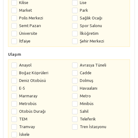
Kilise
Lise
Market
Park
Polis Merkezi
Sağlık Ocağı
Semt Pazarı
Spor Salonu
Üniversite
İlköğretim
İtfaiye
Şehir Merkezi
Ulaşım
Anayol
Avrasya Tüneli
Boğaz Köprüleri
Cadde
Deniz Otobüsü
Dolmuş
E-5
Havaalanı
Marmaray
Metro
Metrobüs
Minibüs
Otobüs Durağı
Sahil
TEM
Teleferik
Tramvay
Tren İstasyonu
İskele