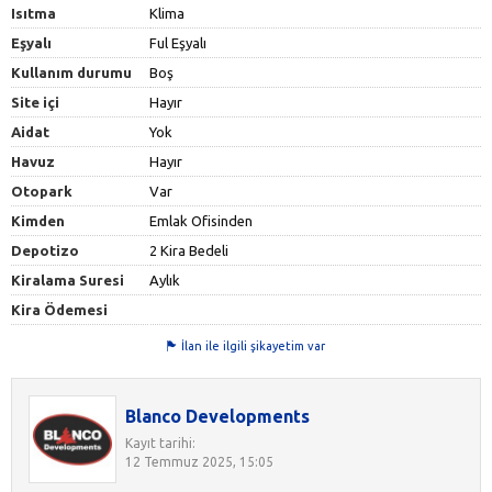
Isıtma
Klima
Eşyalı
Ful Eşyalı
Kullanım durumu
Boş
Site içi
Hayır
Aidat
Yok
Havuz
Hayır
Otopark
Var
Kimden
Emlak Ofisinden
Depotizo
2 Kira Bedeli
Kiralama Suresi
Aylık
Kira Ödemesi
İlan ile ilgili şikayetim var
Blanco Developments
Kayıt tarihi:
12 Temmuz 2025, 15:05