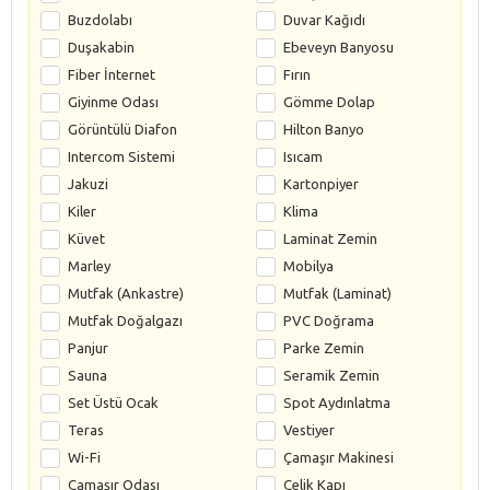
Buzdolabı
Duvar Kağıdı
Duşakabin
Ebeveyn Banyosu
Fiber İnternet
Fırın
Giyinme Odası
Gömme Dolap
Görüntülü Diafon
Hilton Banyo
Intercom Sistemi
Isıcam
Jakuzi
Kartonpiyer
Kiler
Klima
Küvet
Laminat Zemin
Marley
Mobilya
Mutfak (Ankastre)
Mutfak (Laminat)
Mutfak Doğalgazı
PVC Doğrama
Panjur
Parke Zemin
Sauna
Seramik Zemin
Set Üstü Ocak
Spot Aydınlatma
Teras
Vestiyer
Wi-Fi
Çamaşır Makinesi
Çamaşır Odası
Çelik Kapı