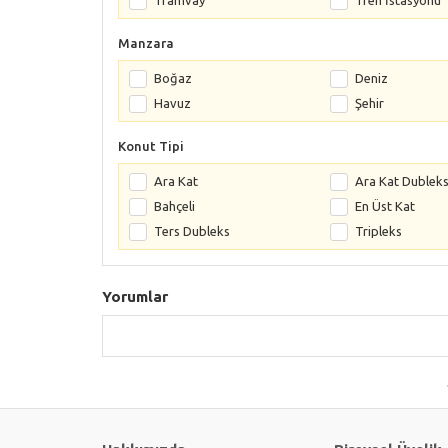
Tramvay
Tren İstasyonu
Manzara
Boğaz
Deniz
Havuz
Şehir
Konut Tipi
Ara Kat
Ara Kat Dublek
Bahçeli
En Üst Kat
Ters Dubleks
Tripleks
Yorumlar