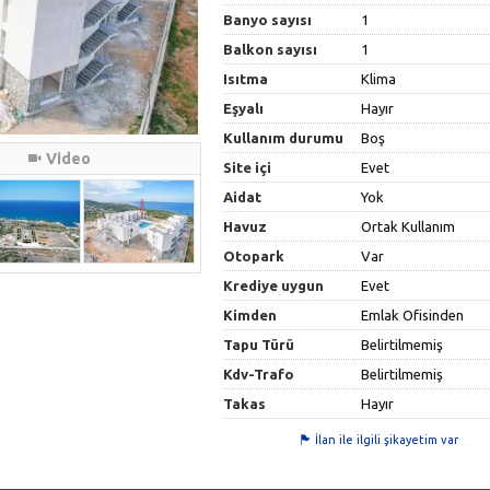
Banyo sayısı
1
Balkon sayısı
1
Isıtma
Klima
Eşyalı
Hayır
Kullanım durumu
Boş
Video
Site içi
Evet
Aidat
Yok
Havuz
Ortak Kullanım
Otopark
Var
Krediye uygun
Evet
Kimden
Emlak Ofisinden
Tapu Türü
Belirtilmemiş
Kdv-Trafo
Belirtilmemiş
Takas
Hayır
İlan ile ilgili şikayetim var