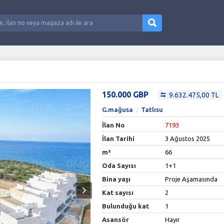
150.000 GBP
9.632.475,00 TL
G.mağusa
Tatlısu
İlan No
7193
İlan Tarihi
3 Ağustos 2025
m²
66
Oda Sayısı
1+1
Bina yaşı
Proje Aşamasında
Kat sayısı
2
Bulunduğu kat
1
Asansör
Hayır