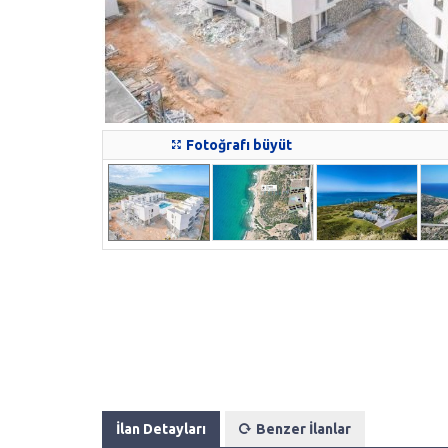
Fotoğrafı büyüt
İlan Detayları
Benzer İlanlar