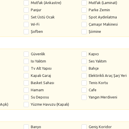
Mutfak (Ankastre)
Mutfak (Laminat)
Panjur
Parke Zemin
Set Üstü Ocak
Spot Aydınlatma
Wi-Fi
Çamaşır Makinesi
Şofben
Şömine
Güvenlik
Kapıcı
Isı Yalıtım
Ses Yalıtım
Tv Alt Yapısı
Bahçe
Kapalı Garaj
Elektirikli Araç Şarj Yeri
Basket Sahası
Tenis Kortu
Hamam
Cafe
Su Deposu
Yangın Merdiveni
Açık)
Yüzme Havuzu (Kapalı)
Banyo
Geniş Koridor