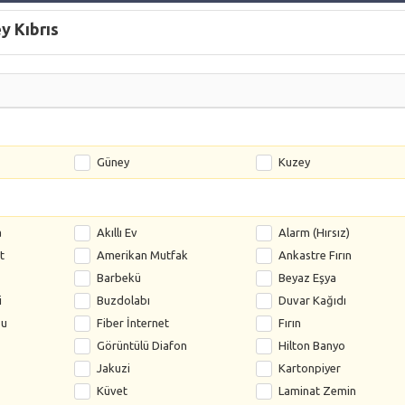
y Kıbrıs
Güney
Kuzey
a
Akıllı Ev
Alarm (Hırsız)
t
Amerikan Mutfak
Ankastre Fırın
Barbekü
Beyaz Eşya
i
Buzdolabı
Duvar Kağıdı
su
Fiber İnternet
Fırın
Görüntülü Diafon
Hilton Banyo
Jakuzi
Kartonpiyer
Küvet
Laminat Zemin