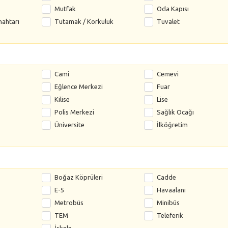
Mutfak
Oda Kapısı
nahtarı
Tutamak / Korkuluk
Tuvalet
Cami
Cemevi
Eğlence Merkezi
Fuar
Kilise
Lise
Polis Merkezi
Sağlık Ocağı
Üniversite
İlköğretim
Boğaz Köprüleri
Cadde
E-5
Havaalanı
Metrobüs
Minibüs
TEM
Teleferik