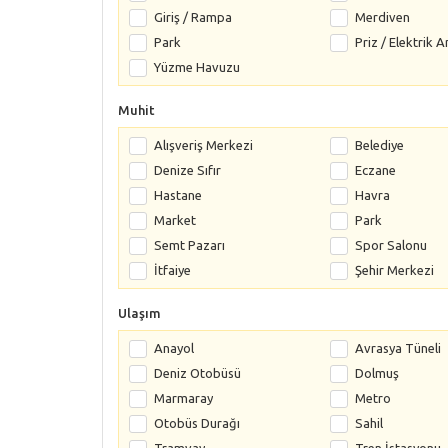
Giriş / Rampa
Merdiven
Park
Priz / Elektrik A
Yüzme Havuzu
Muhit
Alışveriş Merkezi
Belediye
Denize Sıfır
Eczane
Hastane
Havra
Market
Park
Semt Pazarı
Spor Salonu
İtfaiye
Şehir Merkezi
Ulaşım
Anayol
Avrasya Tüneli
Deniz Otobüsü
Dolmuş
Marmaray
Metro
Otobüs Durağı
Sahil