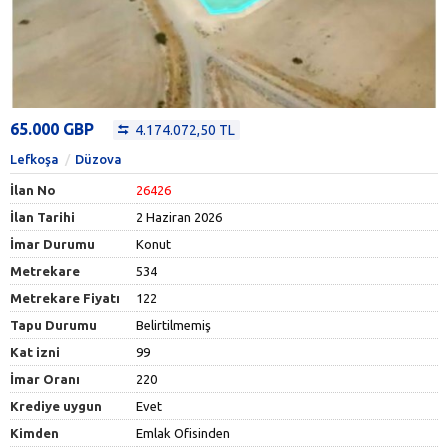
65.000 GBP
4.174.072,50 TL
Lefkoşa
Düzova
İlan No
26426
İlan Tarihi
2 Haziran 2026
İmar Durumu
Konut
Metrekare
534
Metrekare Fiyatı
122
Tapu Durumu
Belirtilmemiş
Kat izni
99
İmar Oranı
220
Krediye uygun
Evet
Kimden
Emlak Ofisinden