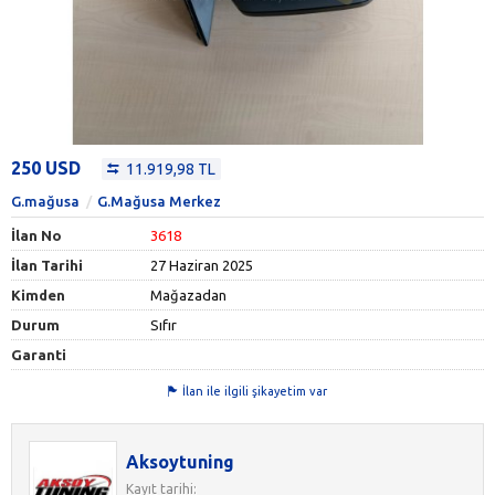
250 USD
11.919,98 TL
G.mağusa
G.Mağusa Merkez
İlan No
3618
İlan Tarihi
27 Haziran 2025
Kimden
Mağazadan
Durum
Sıfır
Garanti
İlan ile ilgili şikayetim var
Aksoytuning
Kayıt tarihi: