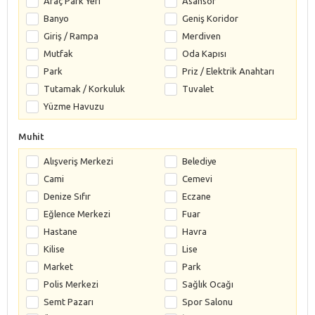
Araç Park Yeri
Asansör
Banyo
Geniş Koridor
Giriş / Rampa
Merdiven
Mutfak
Oda Kapısı
Park
Priz / Elektrik Anahtarı
Tutamak / Korkuluk
Tuvalet
Yüzme Havuzu
Muhit
Alışveriş Merkezi
Belediye
Cami
Cemevi
Denize Sıfır
Eczane
Eğlence Merkezi
Fuar
Hastane
Havra
Kilise
Lise
Market
Park
Polis Merkezi
Sağlık Ocağı
Semt Pazarı
Spor Salonu