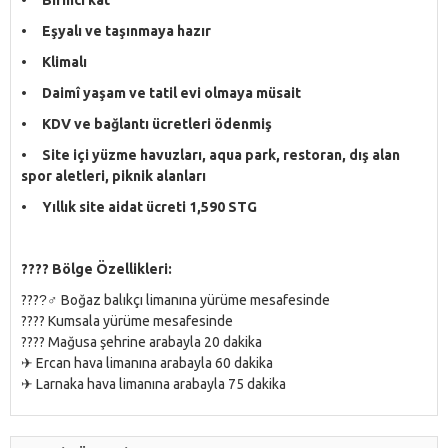
• Eşyalı ve taşınmaya hazır
• Klimalı
• Daimî yaşam ve tatil evi olmaya müsait
• KDV ve bağlantı ücretleri ödenmiş
• Site içi yüzme havuzları, aqua park, restoran, dış alan
spor aletleri, piknik alanları
• Yıllık site aidat ücreti 1,590 STG
???? Bölge Özellikleri:
????‍♂ Boğaz balıkçı limanına yürüme mesafesinde
???? Kumsala yürüme mesafesinde
???? Mağusa şehrine arabayla 20 dakika
✈ Ercan hava limanına arabayla 60 dakika
✈ Larnaka hava limanına arabayla 75 dakika