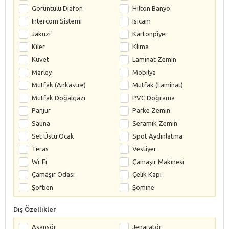
Görüntülü Diafon
Hilton Banyo
Intercom Sistemi
Isıcam
Jakuzi
Kartonpiyer
Kiler
Klima
Küvet
Laminat Zemin
Marley
Mobilya
Mutfak (Ankastre)
Mutfak (Laminat)
Mutfak Doğalgazı
PVC Doğrama
Panjur
Parke Zemin
Sauna
Seramik Zemin
Set Üstü Ocak
Spot Aydınlatma
Teras
Vestiyer
Wi-Fi
Çamaşır Makinesi
Çamaşır Odası
Çelik Kapı
Şofben
Şömine
Dış Özellikler
Asansör
Jenaratör