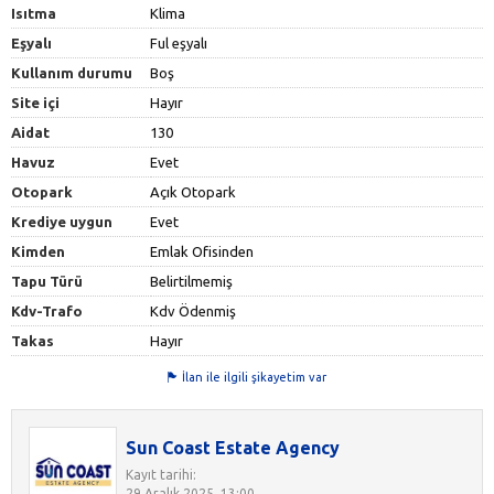
Isıtma
Klima
Eşyalı
Ful eşyalı
Kullanım durumu
Boş
Site içi
Hayır
Aidat
130
Havuz
Evet
Otopark
Açık Otopark
Krediye uygun
Evet
Kimden
Emlak Ofisinden
Tapu Türü
Belirtilmemiş
Kdv-Trafo
Kdv Ödenmiş
Takas
Hayır
İlan ile ilgili şikayetim var
Sun Coast Estate Agency
Kayıt tarihi:
29 Aralık 2025, 13:00