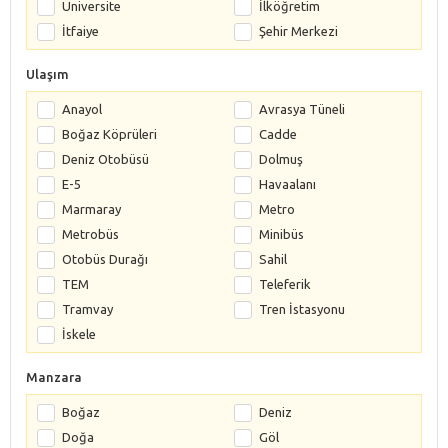
Üniversite
İlköğretim
İtfaiye
Şehir Merkezi
Ulaşım
Anayol
Avrasya Tüneli
Boğaz Köprüleri
Cadde
Deniz Otobüsü
Dolmuş
E-5
Havaalanı
Marmaray
Metro
Metrobüs
Minibüs
Otobüs Durağı
Sahil
TEM
Teleferik
Tramvay
Tren İstasyonu
İskele
Manzara
Boğaz
Deniz
Doğa
Göl