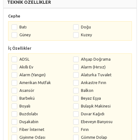
TEKNİK ÖZELLİKLER
Cephe
Batı
Doğu
Güney
Kuzey
İç Özellikler
ADSL
Ahşap Doğrama
Akıllı Ev
Alarm (Hırsız)
Alarm (Yangın)
Alaturka Tuvalet
Amerikan Mutfak
Ankastre Fırın
Asansör
Balkon
Barbekü
Beyaz Eşya
Boyalı
Bulaşık Makinesi
Buzdolabı
Duvar Kağıdı
Duşakabin
Ebeveyn Banyosu
Fiber İnternet
Fırın
Giyinme Odası
Gömme Dolap