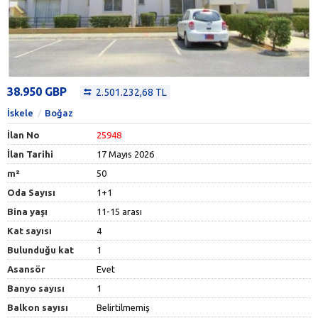
38.950 GBP
2.501.232,68 TL
İskele
Boğaz
İlan No
25948
İlan Tarihi
17 Mayıs 2026
m²
50
Oda Sayısı
1+1
Bina yaşı
11-15 arası
Kat sayısı
4
Bulunduğu kat
1
Asansör
Evet
Banyo sayısı
1
Balkon sayısı
Belirtilmemiş