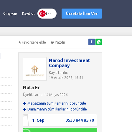
tr
Ücretsiz İlan Ver
Giriş yap
Kayıt ol
Favorilere ekle
Yazdır
Narod Investment
Company
Kayıt tarihi:
19 Aralık 2025, 16:51
Nata Er
Üyelik tarihi: 14 Mayıs 2026
Mağazanın tüm ilanlarını görüntüle
Danışmanın tüm ilanlarını görüntüle
1. Cep
0533 844 85 70