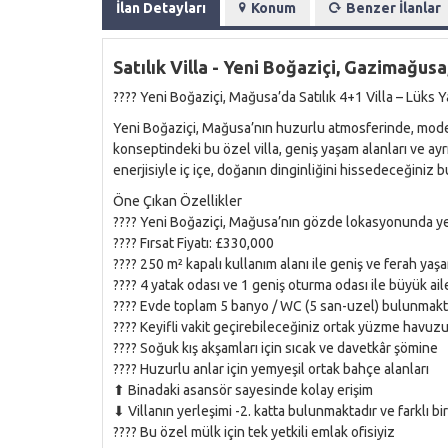
İlan Detayları
Konum
Benzer İlanlar
Satılık Villa - Yeni Boğaziçi, Gazimağusa
???? Yeni Boğaziçi, Mağusa’da Satılık 4+1 Villa – Lüks 
Yeni Boğaziçi, Mağusa’nın huzurlu atmosferinde, modern 
konseptindeki bu özel villa, geniş yaşam alanları ve ayr
enerjisiyle iç içe, doğanın dinginliğini hissedeceğiniz bu
Öne Çıkan Özellikler
???? Yeni Boğaziçi, Mağusa’nın gözde lokasyonunda yer
???? Fırsat Fiyatı: £330,000
???? 250 m² kapalı kullanım alanı ile geniş ve ferah yaş
???? 4 yatak odası ve 1 geniş oturma odası ile büyük aile
???? Evde toplam 5 banyo / WC (5 san-uzel) bulunmakt
???? Keyifli vakit geçirebileceğiniz ortak yüzme havuz
???? Soğuk kış akşamları için sıcak ve davetkâr şömine
???? Huzurlu anlar için yemyeşil ortak bahçe alanları
⬆ Binadaki asansör sayesinde kolay erişim
⬇ Villanın yerleşimi -2. katta bulunmaktadır ve farklı bi
???? Bu özel mülk için tek yetkili emlak ofisiyiz