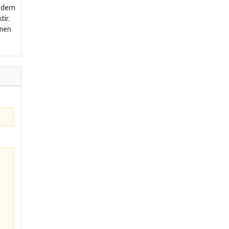
modern
tir.
emen