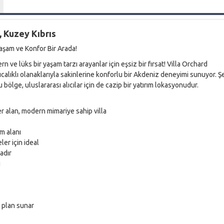
, Kuzey Kıbrıs
Yaşam ve Konfor Bir Arada!
ve lüks bir yaşam tarzı arayanlar için eşsiz bir fırsat! Villa Orchard
ıcalıklı olanaklarıyla sakinlerine konforlu bir Akdeniz deneyimi sunuyor. Ş
 bölge, uluslararası alıcılar için de cazip bir yatırım lokasyonudur.
 alan, modern mimariye sahip villa
am alanı
ler için ideal
adır
u
r plan sunar