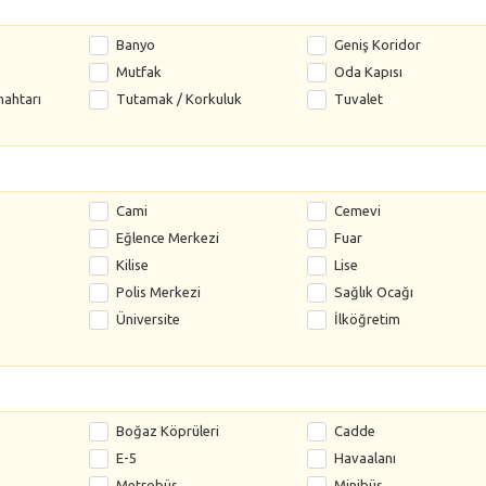
Banyo
Geniş Koridor
Mutfak
Oda Kapısı
nahtarı
Tutamak / Korkuluk
Tuvalet
Cami
Cemevi
Eğlence Merkezi
Fuar
Kilise
Lise
Polis Merkezi
Sağlık Ocağı
Üniversite
İlköğretim
Boğaz Köprüleri
Cadde
E-5
Havaalanı
Metrobüs
Minibüs