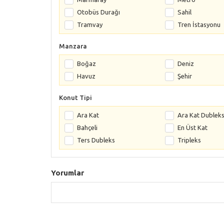
Otobüs Durağı
Sahil
Tramvay
Tren İstasyonu
Manzara
Boğaz
Deniz
Havuz
Şehir
Konut Tipi
Ara Kat
Ara Kat Dublek
Bahçeli
En Üst Kat
Ters Dubleks
Tripleks
Yorumlar