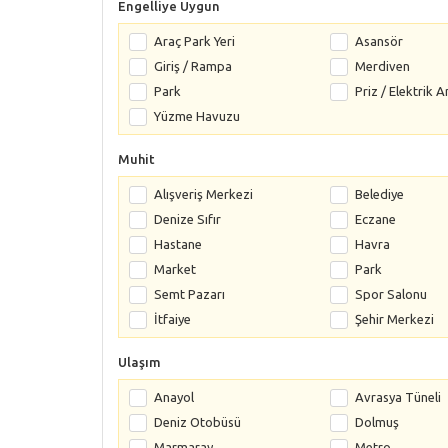
Engelliye Uygun
Araç Park Yeri
Asansör
Giriş / Rampa
Merdiven
Park
Priz / Elektrik A
Yüzme Havuzu
Muhit
Alışveriş Merkezi
Belediye
Denize Sıfır
Eczane
Hastane
Havra
Market
Park
Semt Pazarı
Spor Salonu
İtfaiye
Şehir Merkezi
Ulaşım
Anayol
Avrasya Tüneli
Deniz Otobüsü
Dolmuş
Marmaray
Metro