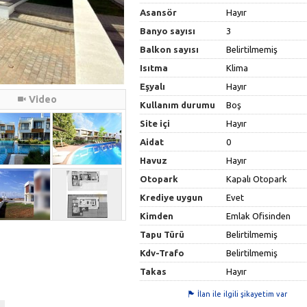
Asansör
Hayır
Banyo sayısı
3
Balkon sayısı
Belirtilmemiş
Isıtma
Klima
Eşyalı
Hayır
Video
Kullanım durumu
Boş
Site içi
Hayır
Aidat
0
Havuz
Hayır
Otopark
Kapalı Otopark
Krediye uygun
Evet
Kimden
Emlak Ofisinden
Tapu Türü
Belirtilmemiş
Kdv-Trafo
Belirtilmemiş
Takas
Hayır
İlan ile ilgili şikayetim var