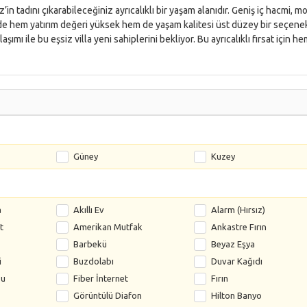
in tadını çıkarabileceğiniz ayrıcalıklı bir yaşam alanıdır. Geniş iç hacmi, 
de hem yatırım değeri yüksek hem de yaşam kalitesi üst düzey bir seçenek
şımı ile bu eşsiz villa yeni sahiplerini bekliyor. Bu ayrıcalıklı fırsat için h
Güney
Kuzey
a
Akıllı Ev
Alarm (Hırsız)
t
Amerikan Mutfak
Ankastre Fırın
Barbekü
Beyaz Eşya
i
Buzdolabı
Duvar Kağıdı
su
Fiber İnternet
Fırın
Görüntülü Diafon
Hilton Banyo