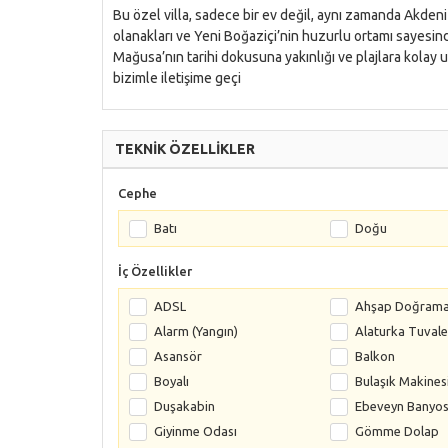
Bu özel villa, sadece bir ev değil, aynı zamanda Akdeniz’
olanakları ve Yeni Boğaziçi’nin huzurlu ortamı sayesin
Mağusa’nın tarihi dokusuna yakınlığı ve plajlara kolay ula
bizimle iletişime geçi
TEKNİK ÖZELLİKLER
Cephe
Batı
Doğu
İç Özellikler
ADSL
Ahşap Doğram
Alarm (Yangın)
Alaturka Tuvale
Asansör
Balkon
Boyalı
Bulaşık Makines
Duşakabin
Ebeveyn Banyo
Giyinme Odası
Gömme Dolap