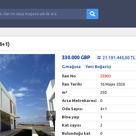
4+1)
330.000 GBP
21.191.445,00 TL
G.mağusa
Yeni Boğaziçi
İlan No
25903
İlan Tarihi
16 Mayıs 2026
m²
250
Arsa Metrekaresi
0
Oda Sayısı
4+1
Bina yaşı
1
Kat sayısı
2
Bulunduğu kat
0