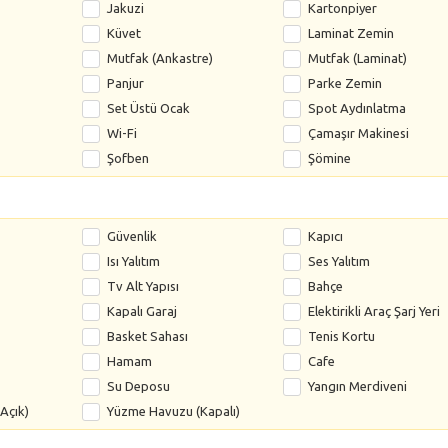
Jakuzi
Kartonpiyer
Küvet
Laminat Zemin
Mutfak (Ankastre)
Mutfak (Laminat)
Panjur
Parke Zemin
Set Üstü Ocak
Spot Aydınlatma
Wi-Fi
Çamaşır Makinesi
Şofben
Şömine
Güvenlik
Kapıcı
Isı Yalıtım
Ses Yalıtım
Tv Alt Yapısı
Bahçe
Kapalı Garaj
Elektirikli Araç Şarj Yeri
Basket Sahası
Tenis Kortu
Hamam
Cafe
Su Deposu
Yangın Merdiveni
Açık)
Yüzme Havuzu (Kapalı)