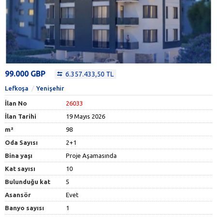
99.000 GBP
6.357.433,50 TL
Lefkoşa
Yenişehir
İlan No
26033
İlan Tarihi
19 Mayıs 2026
m²
98
Oda Sayısı
2+1
Bina yaşı
Proje Aşamasında
Kat sayısı
10
Bulunduğu kat
5
Asansör
Evet
Banyo sayısı
1