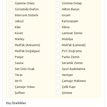
Giyinme Odası
Gömme Dolap
Görüntülü Diafon
Hilton Banyo
Intercom Sistemi
Isıcam
Jakuzi
Kartonpiyer
Kiler
Klima
Küvet
Laminat Zemin
Marley
Mobilya
Mutfak (Ankastre)
Mutfak (Laminat)
Mutfak Doğalgazı
PVC Doğrama
Panjur
Parke Zemin
Sauna
Seramik Zemin
Set Üstü Ocak
Spot Aydınlatma
Teras
Vestiyer
Wi-Fi
Çamaşır Makinesi
Çamaşır Odası
Çelik Kapı
Şofben
Şömine
Dış Özellikler