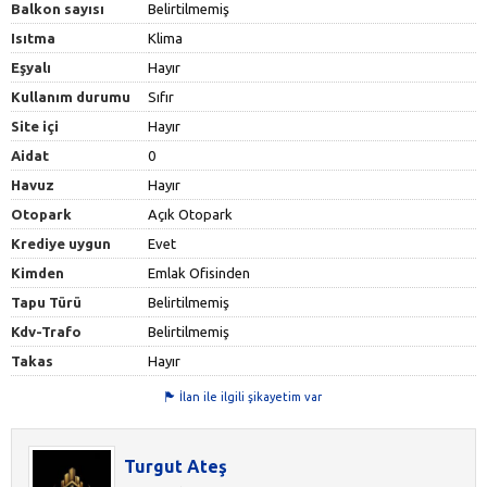
Balkon sayısı
Belirtilmemiş
Isıtma
Klima
Eşyalı
Hayır
Kullanım durumu
Sıfır
Site içi
Hayır
Aidat
0
Havuz
Hayır
Otopark
Açık Otopark
Krediye uygun
Evet
Kimden
Emlak Ofisinden
Tapu Türü
Belirtilmemiş
Kdv-Trafo
Belirtilmemiş
Takas
Hayır
İlan ile ilgili şikayetim var
Turgut Ateş