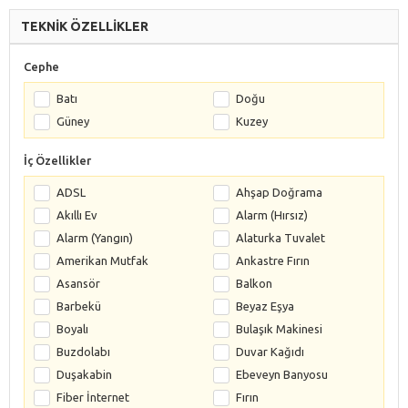
TEKNİK ÖZELLİKLER
Cephe
Batı
Doğu
Güney
Kuzey
İç Özellikler
ADSL
Ahşap Doğrama
Akıllı Ev
Alarm (Hırsız)
Alarm (Yangın)
Alaturka Tuvalet
Amerikan Mutfak
Ankastre Fırın
Asansör
Balkon
Barbekü
Beyaz Eşya
Boyalı
Bulaşık Makinesi
Buzdolabı
Duvar Kağıdı
Duşakabin
Ebeveyn Banyosu
Fiber İnternet
Fırın