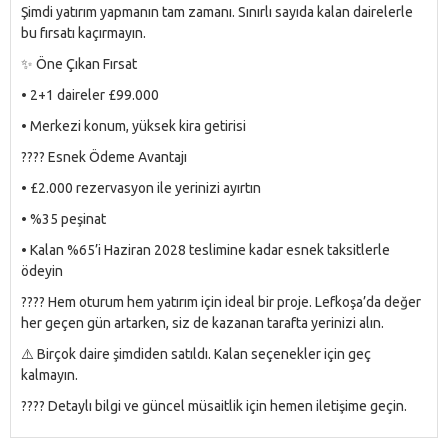
Şimdi yatırım yapmanın tam zamanı. Sınırlı sayıda kalan dairelerle
bu fırsatı kaçırmayın.
✨ Öne Çıkan Fırsat
• 2+1 daireler £99.000
• Merkezi konum, yüksek kira getirisi
???? Esnek Ödeme Avantajı
• £2.000 rezervasyon ile yerinizi ayırtın
• %35 peşinat
• Kalan %65’i Haziran 2028 teslimine kadar esnek taksitlerle
ödeyin
???? Hem oturum hem yatırım için ideal bir proje. Lefkoşa’da değer
her geçen gün artarken, siz de kazanan tarafta yerinizi alın.
⚠️ Birçok daire şimdiden satıldı. Kalan seçenekler için geç
kalmayın.
???? Detaylı bilgi ve güncel müsaitlik için hemen iletişime geçin.