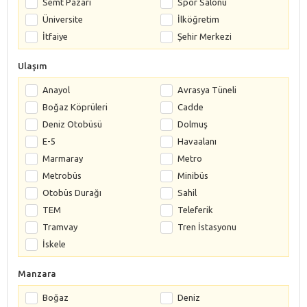
Semt Pazarı
Spor Salonu
Üniversite
İlköğretim
İtfaiye
Şehir Merkezi
Ulaşım
Anayol
Avrasya Tüneli
Boğaz Köprüleri
Cadde
Deniz Otobüsü
Dolmuş
E-5
Havaalanı
Marmaray
Metro
Metrobüs
Minibüs
Otobüs Durağı
Sahil
TEM
Teleferik
Tramvay
Tren İstasyonu
İskele
Manzara
Boğaz
Deniz