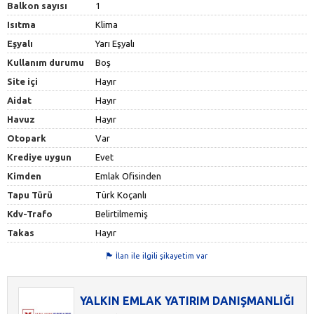
Balkon sayısı
1
Isıtma
Klima
Eşyalı
Yarı Eşyalı
Kullanım durumu
Boş
Site içi
Hayır
Aidat
Hayır
Havuz
Hayır
Otopark
Var
Krediye uygun
Evet
Kimden
Emlak Ofisinden
Tapu Türü
Türk Koçanlı
Kdv-Trafo
Belirtilmemiş
Takas
Hayır
İlan ile ilgili şikayetim var
YALKIN EMLAK YATIRIM DANIŞMANLIĞI