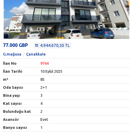
77.000 GBP
4.944.670,50 TL
G.mağusa
Çanakkale
İlan No
9744
İlan Tarihi
10 Eylül 2025
m²
85
Oda Sayısı
2+1
Bina yaşı
3
Kat sayısı
4
Bulunduğu kat
2
Asansör
Evet
Banyo sayısı
1