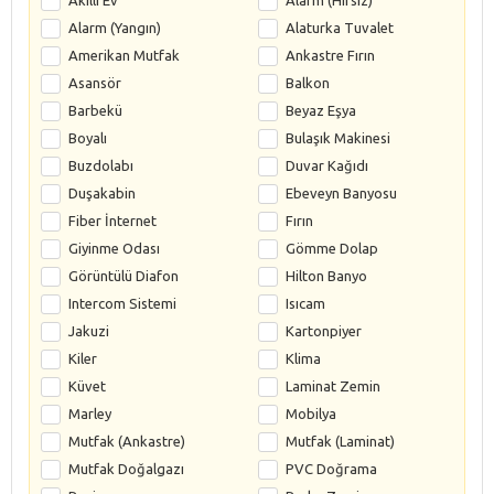
Alarm (Yangın)
Alaturka Tuvalet
Amerikan Mutfak
Ankastre Fırın
Asansör
Balkon
Barbekü
Beyaz Eşya
Boyalı
Bulaşık Makinesi
Buzdolabı
Duvar Kağıdı
Duşakabin
Ebeveyn Banyosu
Fiber İnternet
Fırın
Giyinme Odası
Gömme Dolap
Görüntülü Diafon
Hilton Banyo
Intercom Sistemi
Isıcam
Jakuzi
Kartonpiyer
Kiler
Klima
Küvet
Laminat Zemin
Marley
Mobilya
Mutfak (Ankastre)
Mutfak (Laminat)
Mutfak Doğalgazı
PVC Doğrama