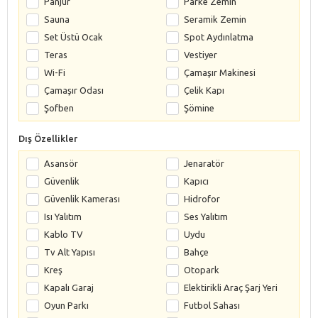
Panjur
Parke Zemin
Sauna
Seramik Zemin
Set Üstü Ocak
Spot Aydınlatma
Teras
Vestiyer
Wi-Fi
Çamaşır Makinesi
Çamaşır Odası
Çelik Kapı
Şofben
Şömine
Dış Özellikler
Asansör
Jenaratör
Güvenlik
Kapıcı
Güvenlik Kamerası
Hidrofor
Isı Yalıtım
Ses Yalıtım
Kablo TV
Uydu
Tv Alt Yapısı
Bahçe
Kreş
Otopark
Kapalı Garaj
Elektirikli Araç Şarj Yeri
Oyun Parkı
Futbol Sahası