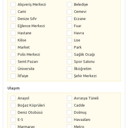
Alışveriş Merkezi
Belediye
Cami
Cemevi
Denize Sıfır
Eczane
Eğlence Merkezi
Fuar
Hastane
Havra
Kilise
Lise
Market
Park
Polis Merkezi
Sağlık Ocağı
Semt Pazarı
Spor Salonu
Üniversite
İlköğretim
İtfaiye
Şehir Merkezi
Ulaşım
Anayol
Avrasya Tüneli
Boğaz Köprüleri
Cadde
Deniz Otobüsü
Dolmuş
E-5
Havaalanı
Marmaray
Metro