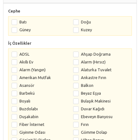
Cephe
Batı
Doğu
Güney
Kuzey
İç Özellikler
ADSL
Ahşap Doğrama
Akıllı Ev
Alarm (Hırsız)
Alarm (Yangın)
Alaturka Tuvalet
Amerikan Mutfak
Ankastre Fırın
Asansör
Balkon
Barbekü
Beyaz Eşya
Boyalı
Bulaşık Makinesi
Buzdolabı
Duvar Kağıdı
Duşakabin
Ebeveyn Banyosu
Fiber İnternet
Fırın
Giyinme Odası
Gömme Dolap
Görüntülü Diafon
Hilton Banyo