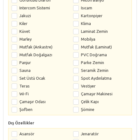
Intercom Sistemi
Isıcam
Jakuzi
Kartonpiyer
Kiler
Klima
Küvet
Laminat Zemin
Marley
Mobilya
Mutfak (Ankastre)
Mutfak (Laminat)
Mutfak Doğalgazı
PVC Doğrama
Panjur
Parke Zemin
Sauna
Seramik Zemin
Set Üstü Ocak
Spot Aydınlatma
Teras
Vestiyer
Wi-Fi
Çamaşır Makinesi
Çamaşır Odası
Çelik Kapı
Şofben
Şömine
Dış Özellikler
Asansör
Jenaratör