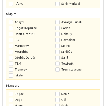
İtfaiye
Şehir Merkezi
Ulaşım
Anayol
Avrasya Tüneli
Boğaz Köprüleri
Cadde
Deniz Otobüsü
Dolmuş
E-5
Havaalanı
Marmaray
Metro
Metrobüs
Minibüs
Otobüs Durağı
Sahil
TEM
Teleferik
Tramvay
Tren İstasyonu
İskele
Manzara
Boğaz
Deniz
Doğa
Göl
Havuz
Şehir