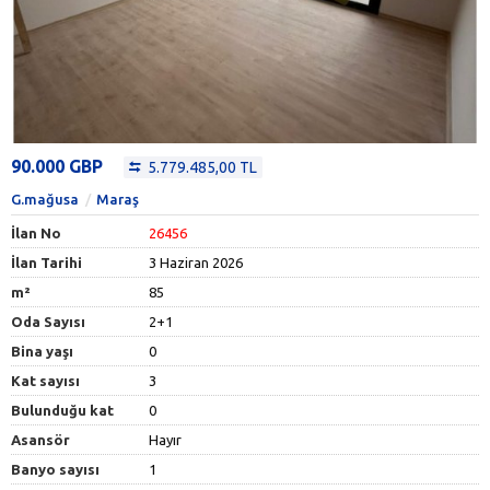
90.000 GBP
5.779.485,00 TL
G.mağusa
Maraş
İlan No
26456
İlan Tarihi
3 Haziran 2026
m²
85
Oda Sayısı
2+1
Bina yaşı
0
Kat sayısı
3
Bulunduğu kat
0
Asansör
Hayır
Banyo sayısı
1