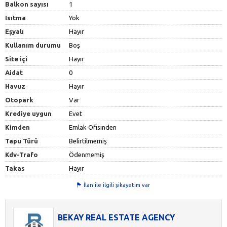
Balkon sayısı
1
Isıtma
Yok
Eşyalı
Hayır
Kullanım durumu
Boş
Site içi
Hayır
Aidat
0
Havuz
Hayır
Otopark
Var
Krediye uygun
Evet
Kimden
Emlak Ofisinden
Tapu Türü
Belirtilmemiş
Kdv-Trafo
Ödenmemiş
Takas
Hayır
İlan ile ilgili şikayetim var
BEKAY REAL ESTATE AGENCY