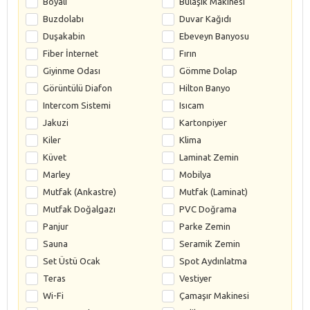
Boyalı
Bulaşık Makinesi
Buzdolabı
Duvar Kağıdı
Duşakabin
Ebeveyn Banyosu
Fiber İnternet
Fırın
Giyinme Odası
Gömme Dolap
Görüntülü Diafon
Hilton Banyo
Intercom Sistemi
Isıcam
Jakuzi
Kartonpiyer
Kiler
Klima
Küvet
Laminat Zemin
Marley
Mobilya
Mutfak (Ankastre)
Mutfak (Laminat)
Mutfak Doğalgazı
PVC Doğrama
Panjur
Parke Zemin
Sauna
Seramik Zemin
Set Üstü Ocak
Spot Aydınlatma
Teras
Vestiyer
Wi-Fi
Çamaşır Makinesi