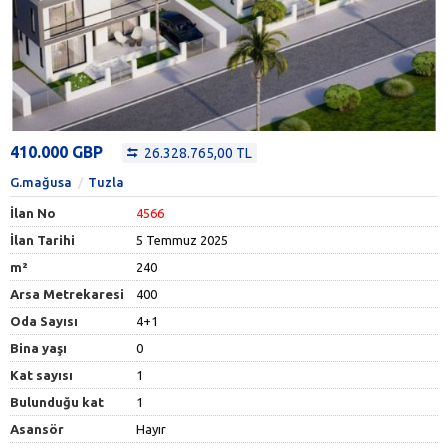
410.000 GBP
26.328.765,00 TL
G.mağusa
Tuzla
İlan No
4566
İlan Tarihi
5 Temmuz 2025
m²
240
Arsa Metrekaresi
400
Oda Sayısı
4+1
Bina yaşı
0
Kat sayısı
1
Bulunduğu kat
1
Asansör
Hayır