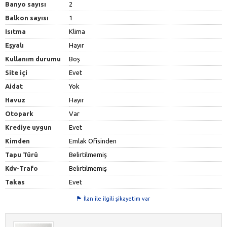
Banyo sayısı
2
Balkon sayısı
1
Isıtma
Klima
Eşyalı
Hayır
Kullanım durumu
Boş
Site içi
Evet
Aidat
Yok
Havuz
Hayır
Otopark
Var
Krediye uygun
Evet
Kimden
Emlak Ofisinden
Tapu Türü
Belirtilmemiş
Kdv-Trafo
Belirtilmemiş
Takas
Evet
İlan ile ilgili şikayetim var