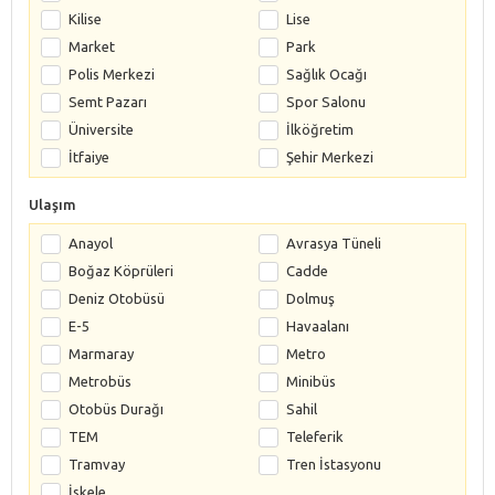
Kilise
Lise
Market
Park
Polis Merkezi
Sağlık Ocağı
Semt Pazarı
Spor Salonu
Üniversite
İlköğretim
İtfaiye
Şehir Merkezi
Ulaşım
Anayol
Avrasya Tüneli
Boğaz Köprüleri
Cadde
Deniz Otobüsü
Dolmuş
E-5
Havaalanı
Marmaray
Metro
Metrobüs
Minibüs
Otobüs Durağı
Sahil
TEM
Teleferik
Tramvay
Tren İstasyonu
İskele