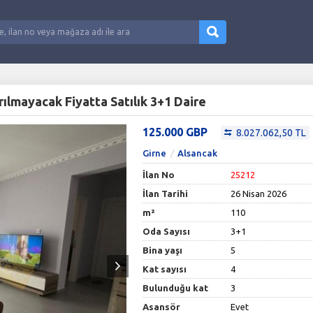
ılmayacak Fiyatta Satılık 3+1 Daire
125.000 GBP
8.027.062,50 TL
Girne
Alsancak
İlan No
25212
İlan Tarihi
26 Nisan 2026
m²
110
Oda Sayısı
3+1
Bina yaşı
5
Kat sayısı
4
Bulunduğu kat
3
Asansör
Evet