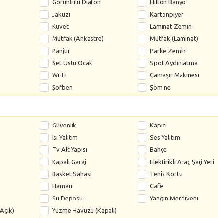
Görüntülü Diafon
Hilton Banyo
Jakuzi
Kartonpiyer
Küvet
Laminat Zemin
Mutfak (Ankastre)
Mutfak (Laminat)
Panjur
Parke Zemin
Set Üstü Ocak
Spot Aydınlatma
Wi-Fi
Çamaşır Makinesi
Şofben
Şömine
Güvenlik
Kapıcı
Isı Yalıtım
Ses Yalıtım
Tv Alt Yapısı
Bahçe
Kapalı Garaj
Elektirikli Araç Şarj Yeri
Basket Sahası
Tenis Kortu
Hamam
Cafe
Su Deposu
Yangın Merdiveni
Açık)
Yüzme Havuzu (Kapalı)