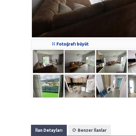
Fotoğrafı büyüt
İlan Detayları
Benzer İlanlar