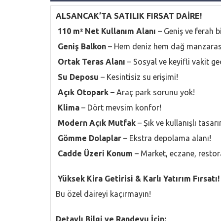
ALSANCAK’TA SATILIK FIRSAT DAİRE!
110 m² Net Kullanım Alanı
– Geniş ve ferah b
Geniş Balkon
– Hem deniz hem dağ manzarasın
Ortak Teras Alanı
– Sosyal ve keyifli vakit g
Su Deposu
– Kesintisiz su erişimi!
Açık Otopark
– Araç park sorunu yok!
Klima
– Dört mevsim konfor!
Modern Açık Mutfak
– Şık ve kullanışlı tasar
Gömme Dolaplar
– Ekstra depolama alanı!
Cadde Üzeri Konum
– Market, eczane, restor
Yüksek Kira Getirisi & Karlı Yatırım Fırsatı!
Bu özel daireyi kaçırmayın!
Detaylı Bilgi ve Randevu İçin: