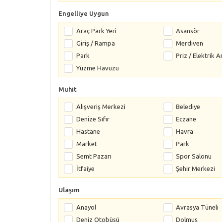
Engelliye Uygun
Araç Park Yeri
Asansör
Giriş / Rampa
Merdiven
Park
Priz / Elektrik A
Yüzme Havuzu
Muhit
Alışveriş Merkezi
Belediye
Denize Sıfır
Eczane
Hastane
Havra
Market
Park
Semt Pazarı
Spor Salonu
İtfaiye
Şehir Merkezi
Ulaşım
Anayol
Avrasya Tüneli
Deniz Otobüsü
Dolmuş