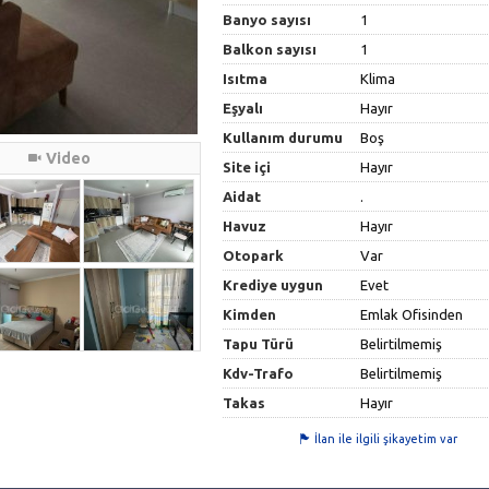
Banyo sayısı
1
Balkon sayısı
1
Isıtma
Klima
Eşyalı
Hayır
Kullanım durumu
Boş
Video
Site içi
Hayır
Aidat
.
Havuz
Hayır
Otopark
Var
Krediye uygun
Evet
Kimden
Emlak Ofisinden
Tapu Türü
Belirtilmemiş
Kdv-Trafo
Belirtilmemiş
Takas
Hayır
İlan ile ilgili şikayetim var