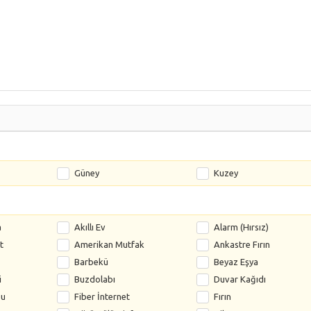
Güney
Kuzey
a
Akıllı Ev
Alarm (Hırsız)
t
Amerikan Mutfak
Ankastre Fırın
Barbekü
Beyaz Eşya
i
Buzdolabı
Duvar Kağıdı
su
Fiber İnternet
Fırın