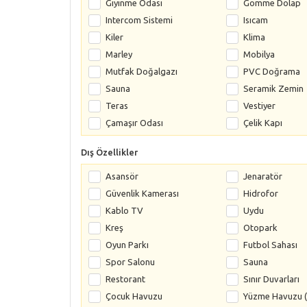
Giyinme Odası
Gömme Dolap
Intercom Sistemi
Isıcam
Kiler
Klima
Marley
Mobilya
Mutfak Doğalgazı
PVC Doğrama
Sauna
Seramik Zemin
Teras
Vestiyer
Çamaşır Odası
Çelik Kapı
Dış Özellikler
Asansör
Jenaratör
Güvenlik Kamerası
Hidrofor
Kablo TV
Uydu
Kreş
Otopark
Oyun Parkı
Futbol Sahası
Spor Salonu
Sauna
Restorant
Sınır Duvarları
Çocuk Havuzu
Yüzme Havuzu (