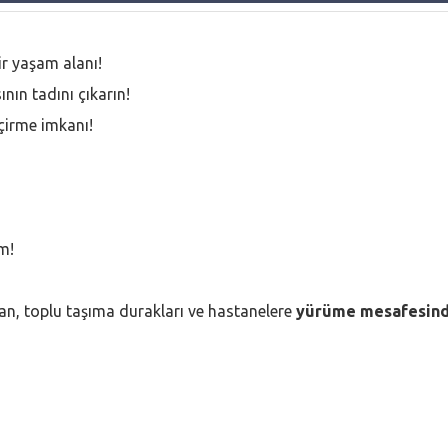
ir yaşam alanı!
ın tadını çıkarın!
eçirme imkanı!
ım!
an, toplu taşıma durakları ve hastanelere
yürüme mesafesind