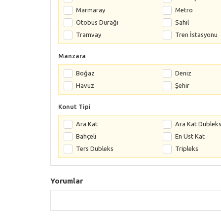
Marmaray
Metro
Otobüs Durağı
Sahil
Tramvay
Tren İstasyonu
Manzara
Boğaz
Deniz
Havuz
Şehir
Konut Tipi
Ara Kat
Ara Kat Dublek
Bahçeli
En Üst Kat
Ters Dubleks
Tripleks
Yorumlar