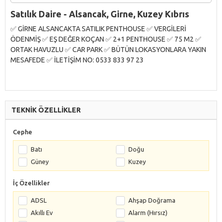
Satılık Daire - Alsancak, Girne, Kuzey Kıbrıs
✅ GİRNE ALSANCAKTA SATILIK PENTHOUSE ✅ VERGİLERİ
ÖDENMİŞ ✅ EŞ DEĞER KOÇAN ✅ 2+1 PENTHOUSE ✅ 75 M2 ✅
ORTAK HAVUZLU ✅ CAR PARK ✅ BÜTÜN LOKASYONLARA YAKIN
MESAFEDE ✅ İLETİŞİM NO: 0533 833 97 23
TEKNİK ÖZELLİKLER
Cephe
Batı
Doğu
Güney
Kuzey
İç Özellikler
ADSL
Ahşap Doğrama
Akıllı Ev
Alarm (Hırsız)