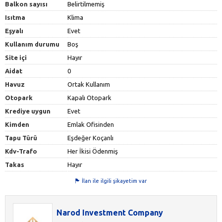
Balkon sayısı
Belirtilmemiş
Isıtma
Klima
Eşyalı
Evet
Kullanım durumu
Boş
Site içi
Hayır
Aidat
0
Havuz
Ortak Kullanım
Otopark
Kapalı Otopark
Krediye uygun
Evet
Kimden
Emlak Ofisinden
Tapu Türü
Eşdeğer Koçanlı
Kdv-Trafo
Her İkisi Ödenmiş
Takas
Hayır
İlan ile ilgili şikayetim var
Narod Investment Company