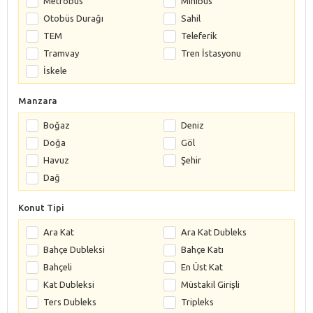
Metrobüs
Minibüs
Otobüs Durağı
Sahil
TEM
Teleferik
Tramvay
Tren İstasyonu
İskele
Manzara
Boğaz
Deniz
Doğa
Göl
Havuz
Şehir
Dağ
Konut Tipi
Ara Kat
Ara Kat Dubleks
Bahçe Dubleksi
Bahçe Katı
Bahçeli
En Üst Kat
Kat Dubleksi
Müstakil Girişli
Ters Dubleks
Tripleks