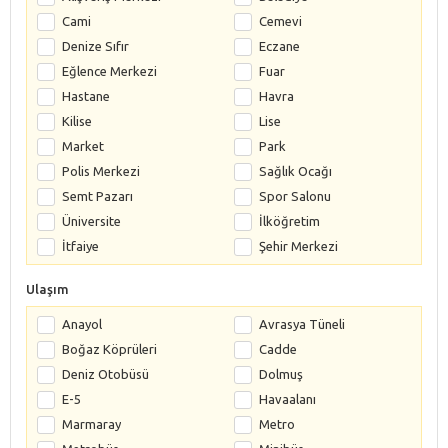
Cami
Cemevi
Denize Sıfır
Eczane
Eğlence Merkezi
Fuar
Hastane
Havra
Kilise
Lise
Market
Park
Polis Merkezi
Sağlık Ocağı
Semt Pazarı
Spor Salonu
Üniversite
İlköğretim
İtfaiye
Şehir Merkezi
Ulaşım
Anayol
Avrasya Tüneli
Boğaz Köprüleri
Cadde
Deniz Otobüsü
Dolmuş
E-5
Havaalanı
Marmaray
Metro