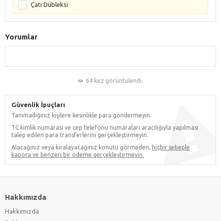
Çatı Dubleksi
Yorumlar
64 kez görüntülendi.
Güvenlik İpuçları
Tanımadığınız kişilere kesinlikle para göndermeyin.
TC kimlik numarası ve cep telefonu numaraları aracılığıyla yapılması
talep edilen para transferlerini gerçekleştirmeyin.
Alacağınız veya kiralayacağınız konutu görmeden,
hiçbir sebeple
kapora ve benzeri bir ödeme gerçekleştirmeyin.
Hakkımızda
Hakkımızda