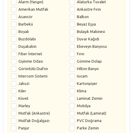
Alarm (Yangın)
Alaturka Tuvalet
Amerikan Mutfak
Ankastre Fırın
Asansör
Balkon
Barbekü
Beyaz Eşya
Boyalı
Bulaşık Makinesi
Buzdolabı
Duvar Kağıdı
Duşakabin
Ebeveyn Banyosu
Fiber İnternet
Fırın
Giyinme Odası
Gömme Dolap
Görüntülü Diafon
Hilton Banyo
Intercom Sistemi
Isıcam
Jakuzi
Kartonpiyer
Kiler
Klima
Küvet
Laminat Zemin
Marley
Mobilya
Mutfak (Ankastre)
Mutfak (Laminat)
Mutfak Doğalgazı
PVC Doğrama
Panjur
Parke Zemin