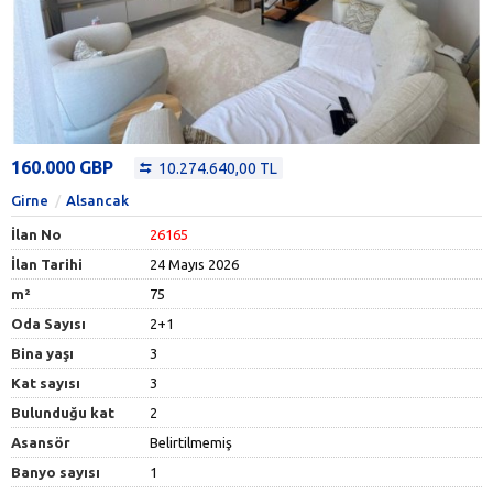
160.000 GBP
10.274.640,00 TL
Girne
Alsancak
İlan No
26165
İlan Tarihi
24 Mayıs 2026
m²
75
Oda Sayısı
2+1
Bina yaşı
3
Kat sayısı
3
Bulunduğu kat
2
Asansör
Belirtilmemiş
Banyo sayısı
1