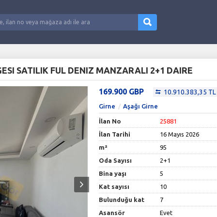
ESI SATILIK FUL DENIZ MANZARALI 2+1 DAIRE
169.900 GBP
10.910.383,35 TL
Girne
Aşağı Girne
İlan No
25881
İlan Tarihi
16 Mayıs 2026
m²
95
Oda Sayısı
2+1
Bina yaşı
5
Kat sayısı
10
Bulunduğu kat
7
Asansör
Evet