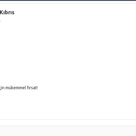
 Kıbrıs
✨
çin mükemmel fırsat!