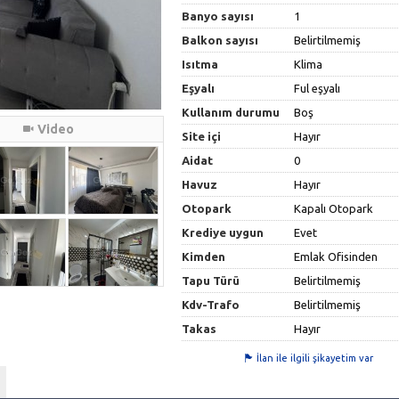
Banyo sayısı
1
Balkon sayısı
Belirtilmemiş
Isıtma
Klima
Eşyalı
Ful eşyalı
Kullanım durumu
Boş
Video
Site içi
Hayır
Aidat
0
Havuz
Hayır
Otopark
Kapalı Otopark
Krediye uygun
Evet
Kimden
Emlak Ofisinden
Tapu Türü
Belirtilmemiş
Kdv-Trafo
Belirtilmemiş
Takas
Hayır
İlan ile ilgili şikayetim var