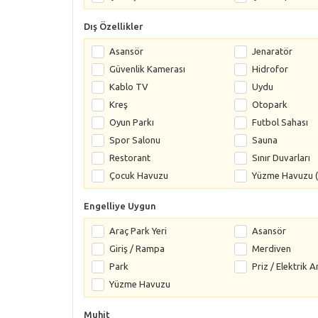
Dış Özellikler
Asansör
Jenaratör
Güvenlik Kamerası
Hidrofor
Kablo TV
Uydu
Kreş
Otopark
Oyun Parkı
Futbol Sahası
Spor Salonu
Sauna
Restorant
Sınır Duvarları
Çocuk Havuzu
Yüzme Havuzu (
Engelliye Uygun
Araç Park Yeri
Asansör
Giriş / Rampa
Merdiven
Park
Priz / Elektrik A
Yüzme Havuzu
Muhit