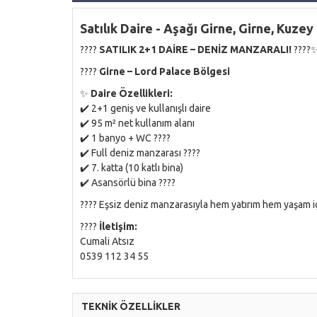
Satılık Daire - Aşağı Girne, Girne, Kuzey
????
SATILIK 2+1 DAİRE – DENİZ MANZARALI!
????
????
Girne – Lord Palace Bölgesi
✨
Daire Özellikleri:
✔️ 2+1 geniş ve kullanışlı daire
✔️ 95 m² net kullanım alanı
✔️ 1 banyo + WC ????
✔️ Full deniz manzarası ????
✔️ 7. katta (10 katlı bina)
✔️ Asansörlü bina ????
???? Eşsiz deniz manzarasıyla hem yatırım hem yaşam i
????
İletişim:
Cumali Atsız
0539 112 34 55
TEKNİK ÖZELLİKLER