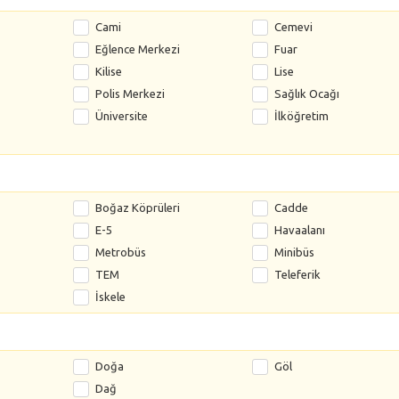
Cami
Cemevi
Eğlence Merkezi
Fuar
Kilise
Lise
Polis Merkezi
Sağlık Ocağı
Üniversite
İlköğretim
Boğaz Köprüleri
Cadde
E-5
Havaalanı
Metrobüs
Minibüs
TEM
Teleferik
İskele
Doğa
Göl
Dağ