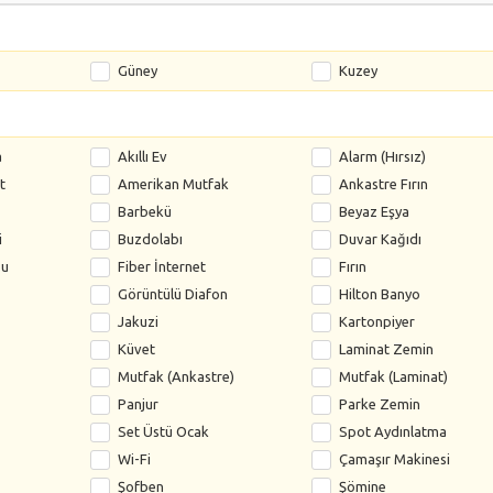
Güney
Kuzey
a
Akıllı Ev
Alarm (Hırsız)
t
Amerikan Mutfak
Ankastre Fırın
Barbekü
Beyaz Eşya
i
Buzdolabı
Duvar Kağıdı
su
Fiber İnternet
Fırın
Görüntülü Diafon
Hilton Banyo
Jakuzi
Kartonpiyer
Küvet
Laminat Zemin
Mutfak (Ankastre)
Mutfak (Laminat)
Panjur
Parke Zemin
Set Üstü Ocak
Spot Aydınlatma
Wi-Fi
Çamaşır Makinesi
Şofben
Şömine