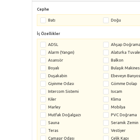
Cephe
Batı
Doğu
İç Özellikler
ADSL
Ahşap Doğram
Alarm (Yangın)
Alaturka Tuvale
Asansör
Balkon
Boyalı
Bulaşık Makines
Duşakabin
Ebeveyn Banyo
Giyinme Odası
Gömme Dolap
Intercom Sistemi
Isıcam
Kiler
Klima
Marley
Mobilya
Mutfak Doğalgazı
PVC Doğrama
Sauna
Seramik Zemin
Teras
Vestiyer
Çamaşır Odası
Çelik Kapı