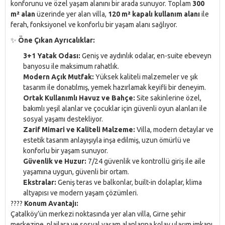
konforunu ve özel yaşam alanını bir arada sunuyor. Toplam
300
m² alan
üzerinde yer alan villa,
120 m² kapalı kullanım alanı
ile
ferah, fonksiyonel ve konforlu bir yaşam alanı sağlıyor.
✨
Öne Çıkan Ayrıcalıklar:
3+1 Yatak Odası:
Geniş ve aydınlık odalar, en-suite ebeveyn
banyosu ile maksimum rahatlık.
Modern Açık Mutfak:
Yüksek kaliteli malzemeler ve şık
tasarım ile donatılmış, yemek hazırlamak keyifli bir deneyim.
Ortak Kullanımlı Havuz ve Bahçe:
Site sakinlerine özel,
bakımlı yeşil alanlar ve çocuklar için güvenli oyun alanları ile
sosyal yaşamı destekliyor.
Zarif Mimari ve Kaliteli Malzeme:
Villa, modern detaylar ve
estetik tasarım anlayışıyla inşa edilmiş, uzun ömürlü ve
konforlu bir yaşam sunuyor.
Güvenlik ve Huzur:
7/24 güvenlik ve kontrollü giriş ile aile
yaşamına uygun, güvenli bir ortam.
Ekstralar:
Geniş teras ve balkonlar, built-in dolaplar, klima
altyapısı ve modern yaşam çözümleri.
????
Konum Avantajı:
Çatalköy’ün merkezi noktasında yer alan villa, Girne şehir
merkezine, plajlara ve sosyal yaşam alanlarına kolay ulaşım imkanı