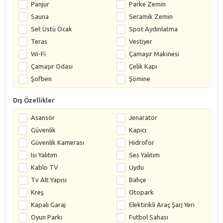
Panjur
Parke Zemin
Sauna
Seramik Zemin
Set Üstü Ocak
Spot Aydınlatma
Teras
Vestiyer
Wi-Fi
Çamaşır Makinesi
Çamaşır Odası
Çelik Kapı
Şofben
Şömine
Dış Özellikler
Asansör
Jenaratör
Güvenlik
Kapıcı
Güvenlik Kamerası
Hidrofor
Isı Yalıtım
Ses Yalıtım
Kablo TV
Uydu
Tv Alt Yapısı
Bahçe
Kreş
Otopark
Kapalı Garaj
Elektirikli Araç Şarj Yeri
Oyun Parkı
Futbol Sahası