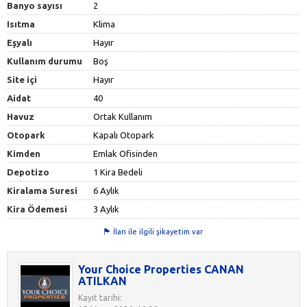
Banyo sayısı
2
Isıtma
Klima
Eşyalı
Hayır
Kullanım durumu
Boş
Site içi
Hayır
Aidat
40
Havuz
Ortak Kullanım
Otopark
Kapalı Otopark
Kimden
Emlak Ofisinden
Depotizo
1 Kira Bedeli
Kiralama Suresi
6 Aylık
Kira Ödemesi
3 Aylık
İlan ile ilgili şikayetim var
Your Choice Properties CANAN
ATILKAN
Kayıt tarihi: