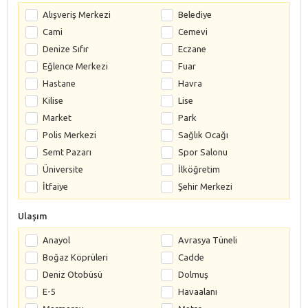
Alışveriş Merkezi
Belediye
Cami
Cemevi
Denize Sıfır
Eczane
Eğlence Merkezi
Fuar
Hastane
Havra
Kilise
Lise
Market
Park
Polis Merkezi
Sağlık Ocağı
Semt Pazarı
Spor Salonu
Üniversite
İlköğretim
İtfaiye
Şehir Merkezi
Ulaşım
Anayol
Avrasya Tüneli
Boğaz Köprüleri
Cadde
Deniz Otobüsü
Dolmuş
E-5
Havaalanı