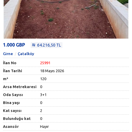
1.000 GBP
64.216,50 TL
Girne
Çatalköy
İlan No
25991
İlan Tarihi
18 Mayıs 2026
m²
120
Arsa Metrekaresi
0
Oda Sayısı
3+1
Bina yaşı
0
Kat sayısı
2
Bulunduğu kat
0
Asansör
Hayır