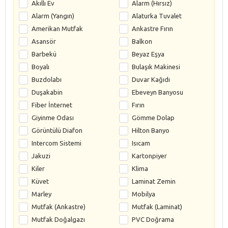
Akıllı Ev
Alarm (Hırsız)
Alarm (Yangın)
Alaturka Tuvalet
Amerikan Mutfak
Ankastre Fırın
Asansör
Balkon
Barbekü
Beyaz Eşya
Boyalı
Bulaşık Makinesi
Buzdolabı
Duvar Kağıdı
Duşakabin
Ebeveyn Banyosu
Fiber İnternet
Fırın
Giyinme Odası
Gömme Dolap
Görüntülü Diafon
Hilton Banyo
Intercom Sistemi
Isıcam
Jakuzi
Kartonpiyer
Kiler
Klima
Küvet
Laminat Zemin
Marley
Mobilya
Mutfak (Ankastre)
Mutfak (Laminat)
Mutfak Doğalgazı
PVC Doğrama