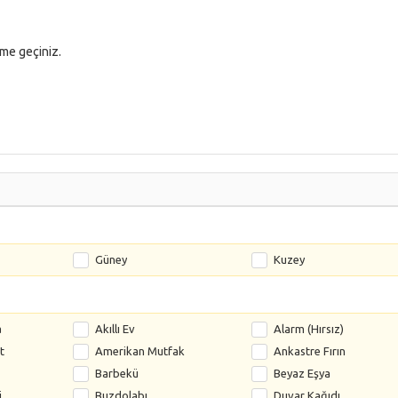
ime geçiniz.
Güney
Kuzey
a
Akıllı Ev
Alarm (Hırsız)
t
Amerikan Mutfak
Ankastre Fırın
Barbekü
Beyaz Eşya
i
Buzdolabı
Duvar Kağıdı