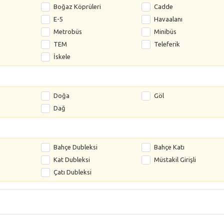
Boğaz Köprüleri
Cadde
E-5
Havaalanı
Metrobüs
Minibüs
TEM
Teleferik
İskele
Doğa
Göl
Dağ
s
Bahçe Dubleksi
Bahçe Katı
Kat Dubleksi
Müstakil Girişli
Çatı Dubleksi