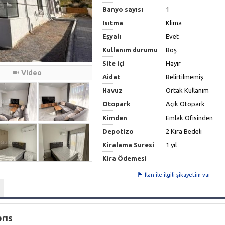
Banyo sayısı
1
Isıtma
Klima
Eşyalı
Evet
Kullanım durumu
Boş
Site içi
Hayır
Video
Aidat
Belirtilmemiş
Havuz
Ortak Kullanım
Otopark
Açık Otopark
Kimden
Emlak Ofisinden
Depotizo
2 Kira Bedeli
Kiralama Suresi
1 yıl
Kira Ödemesi
İlan ile ilgili şikayetim var
brıs