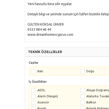
Yeni havuzlu bina sıfır eşyalar.
Detaylı bilgi ve yerinde sunum için lütfen bizimle iletiş
GÜLTEN KÖKSAL ÜNVER
0533 884 46 44
www.dreamhomescyprus.com
TEKNİK ÖZELLİKLER
Cephe
Batı
Doğu
İç Özellikler
ADSL
Ahşap Doğram
Alarm (Yangın)
Alaturka Tuvale
Asansör
Balkon
Boyalı
Bulaşık Makines