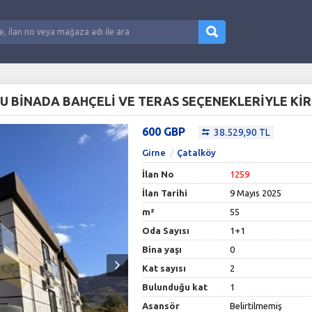
600 GBP
38.529,90 TL
Girne
Çatalköy
İlan No
1259
İlan Tarihi
9 Mayıs 2025
m²
55
Oda Sayısı
1+1
Bina yaşı
0
Kat sayısı
2
Bulunduğu kat
1
Asansör
Belirtilmemiş