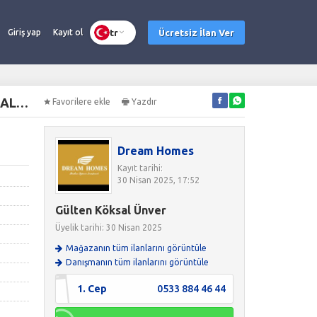
tr
Ücretsiz İlan Ver
Giriş yap
Kayıt ol
GİRNE ÇATALKÖY BÖLGESİNDE HAVUZLU BİNADA BAHÇELİ VE TERAS SEÇENEKLERİYLE KİRALIK 1+1 DAİRELER
Favorilere ekle
Yazdır
Dream Homes
Kayıt tarihi:
30 Nisan 2025, 17:52
Gülten Köksal Ünver
Üyelik tarihi: 30 Nisan 2025
Mağazanın tüm ilanlarını görüntüle
Danışmanın tüm ilanlarını görüntüle
1. Cep
0533 884 46 44