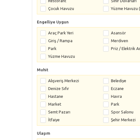
Restorant
Sınır Duvarları
Çocuk Havuzu
Yüzme Havuzu (
Engelliye Uygun
Araç Park Yeri
Asansör
Giriş / Rampa
Merdiven
Park
Priz / Elektrik A
Yüzme Havuzu
Muhit
Alışveriş Merkezi
Belediye
Denize Sıfır
Eczane
Hastane
Havra
Market
Park
Semt Pazarı
Spor Salonu
İtfaiye
Şehir Merkezi
Ulaşım