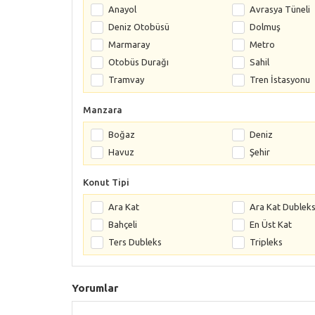
Anayol
Avrasya Tüneli
Deniz Otobüsü
Dolmuş
Marmaray
Metro
Otobüs Durağı
Sahil
Tramvay
Tren İstasyonu
Manzara
Boğaz
Deniz
Havuz
Şehir
Konut Tipi
Ara Kat
Ara Kat Dublek
Bahçeli
En Üst Kat
Ters Dubleks
Tripleks
Yorumlar