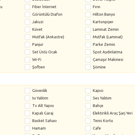
su
Fiber İnternet
Fırın
Görüntülü Diafon
Hilton Banyo
Jakuzi
Kartonpiyer
Küvet
Laminat Zemin
Mutfak (Ankastre)
Mutfak (Laminat)
Panjur
Parke Zemin
Set Üstü Ocak
Spot Aydınlatma
Wi-Fi
Çamaşır Makinesi
Şofben
Şömine
Güvenlik
Kapıcı
Isı Yalıtım
Ses Yalıtım
Tv Alt Yapısı
Bahçe
Kapalı Garaj
Elektirikli Araç Şarj Yeri
Basket Sahası
Tenis Kortu
Hamam
Cafe