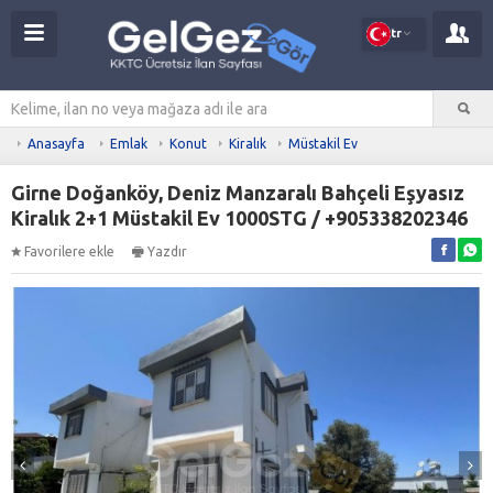
tr
Anasayfa
Emlak
Konut
Kiralık
Müstakil Ev
Girne Doğanköy, Deniz Manzaralı Bahçeli Eşyasız
Kiralık 2+1 Müstakil Ev 1000STG / +905338202346
Favorilere ekle
Yazdır