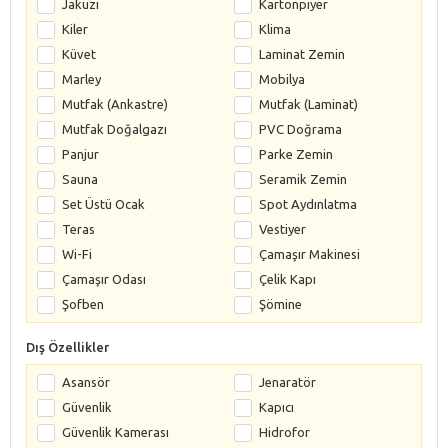
Jakuzi
Kartonpiyer
Kiler
Klima
Küvet
Laminat Zemin
Marley
Mobilya
Mutfak (Ankastre)
Mutfak (Laminat)
Mutfak Doğalgazı
PVC Doğrama
Panjur
Parke Zemin
Sauna
Seramik Zemin
Set Üstü Ocak
Spot Aydınlatma
Teras
Vestiyer
Wi-Fi
Çamaşır Makinesi
Çamaşır Odası
Çelik Kapı
Şofben
Şömine
Dış Özellikler
Asansör
Jenaratör
Güvenlik
Kapıcı
Güvenlik Kamerası
Hidrofor