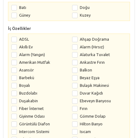
Batı
Doğu
Güney
Kuzey
İç Özellikler
ADSL
Ahşap Doğrama
Akıllı Ev
Alarm (Hırsız)
Alarm (Yangın)
Alaturka Tuvalet
Amerikan Mutfak
Ankastre Fırın
Asansör
Balkon
Barbekü
Beyaz Eşya
Boyalı
Bulaşık Makinesi
Buzdolabı
Duvar Kağıdı
Duşakabin
Ebeveyn Banyosu
Fiber İnternet
Fırın
Giyinme Odası
Gömme Dolap
Görüntülü Diafon
Hilton Banyo
Intercom Sistemi
Isıcam