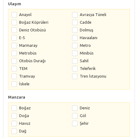
Ulaşım
Anayol
Avrasya Tüneli
Boğaz Köprüleri
Cadde
Deniz Otobüsü
Dolmuş
E-5
Havaalanı
Marmaray
Metro
Metrobüs
Minibüs
Otobüs Durağı
Sahil
TEM
Teleferik
Tramvay
Tren İstasyonu
İskele
Manzara
Boğaz
Deniz
Doğa
Göl
Havuz
Şehir
Dağ