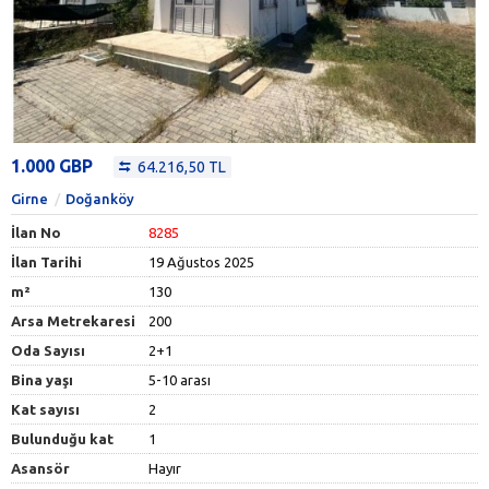
1.000 GBP
64.216,50 TL
Girne
Doğanköy
İlan No
8285
İlan Tarihi
19 Ağustos 2025
m²
130
Arsa Metrekaresi
200
Oda Sayısı
2+1
Bina yaşı
5-10 arası
Kat sayısı
2
Bulunduğu kat
1
Asansör
Hayır