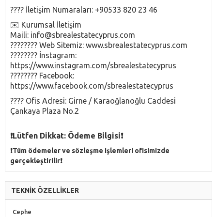
???? İletişim Numaraları: +90533 820 23 46
✉️ Kurumsal İletişim
Maili: info@sbrealestatecyprus.com
????‍???? Web Sitemiz: www.sbrealestatecyprus.com
????‍???? İnstagram:
https://www.instagram.com/sbrealestatecyprus
????‍???? Facebook:
https://www.facebook.com/sbrealestatecyprus
???? Ofis Adresi: Girne / Karaoğlanoğlu Caddesi
Çankaya Plaza No.2
❗️Lütfen Dikkat: Ödeme Bilgisi❗️
❗️Tüm ödemeler ve sözleşme işlemleri ofisimizde
gerçekleştirilir❗️
TEKNİK ÖZELLİKLER
Cephe