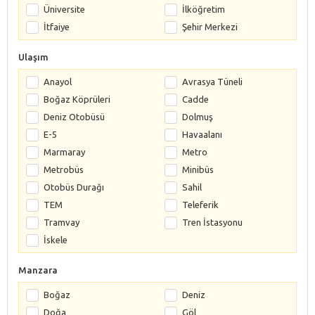
Üniversite
İlköğretim
İtfaiye
Şehir Merkezi
Ulaşım
Anayol
Avrasya Tüneli
Boğaz Köprüleri
Cadde
Deniz Otobüsü
Dolmuş
E-5
Havaalanı
Marmaray
Metro
Metrobüs
Minibüs
Otobüs Durağı
Sahil
TEM
Teleferik
Tramvay
Tren İstasyonu
İskele
Manzara
Boğaz
Deniz
Doğa
Göl