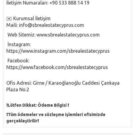
İletişim Numaraları: +90 533 888 14 19
✉️ Kurumsal İletişim
Maili:
info@sbrealestatecyprus.com
Web Sitemiz: www.sbrealestatecyprus.com
İnstagram:
https://www.instagram.com/sbrealestatecyprus
Facebook:
https://www.facebook.com/sbrealestatecyprus
Ofis Adresi: Girne / Karaoğlanoğlu Caddesi Çankaya
Plaza No.2
❗️Lütfen Dikkat: Ödeme Bilgisi ❗️
❗️Tüm ödemeler ve sözleşme işlemleri ofisimizde
gerçekleştirilir❗️