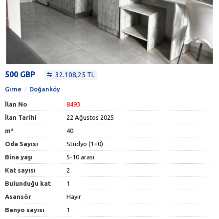
500 GBP
32.108,25 TL
Girne
Doğanköy
İlan No
8493
İlan Tarihi
22 Ağustos 2025
m²
40
Oda Sayısı
Stüdyo (1+0)
Bina yaşı
5-10 arası
Kat sayısı
2
Bulunduğu kat
1
Asansör
Hayır
Banyo sayısı
1