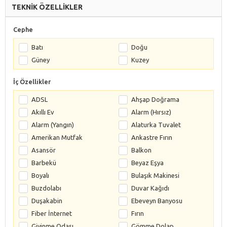
TEKNİK ÖZELLİKLER
Cephe
Batı
Doğu
Güney
Kuzey
İç Özellikler
ADSL
Ahşap Doğrama
Akıllı Ev
Alarm (Hırsız)
Alarm (Yangın)
Alaturka Tuvalet
Amerikan Mutfak
Ankastre Fırın
Asansör
Balkon
Barbekü
Beyaz Eşya
Boyalı
Bulaşık Makinesi
Buzdolabı
Duvar Kağıdı
Duşakabin
Ebeveyn Banyosu
Fiber İnternet
Fırın
Giyinme Odası
Gömme Dolap