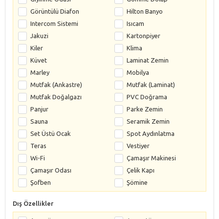
Görüntülü Diafon
Hilton Banyo
Intercom Sistemi
Isıcam
Jakuzi
Kartonpiyer
Kiler
Klima
Küvet
Laminat Zemin
Marley
Mobilya
Mutfak (Ankastre)
Mutfak (Laminat)
Mutfak Doğalgazı
PVC Doğrama
Panjur
Parke Zemin
Sauna
Seramik Zemin
Set Üstü Ocak
Spot Aydınlatma
Teras
Vestiyer
Wi-Fi
Çamaşır Makinesi
Çamaşır Odası
Çelik Kapı
Şofben
Şömine
Dış Özellikler