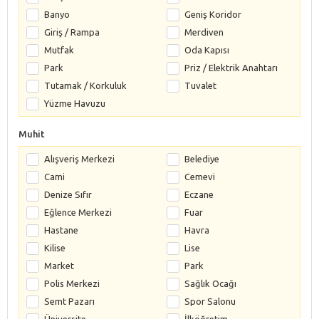
Banyo
Geniş Koridor
Giriş / Rampa
Merdiven
Mutfak
Oda Kapısı
Park
Priz / Elektrik Anahtarı
Tutamak / Korkuluk
Tuvalet
Yüzme Havuzu
Muhit
Alışveriş Merkezi
Belediye
Cami
Cemevi
Denize Sıfır
Eczane
Eğlence Merkezi
Fuar
Hastane
Havra
Kilise
Lise
Market
Park
Polis Merkezi
Sağlık Ocağı
Semt Pazarı
Spor Salonu
Üniversite
İlköğretim