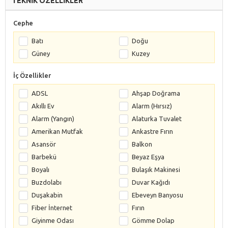
TEKNİK ÖZELLİKLER
Cephe
Batı
Doğu
Güney
Kuzey
İç Özellikler
ADSL
Ahşap Doğrama
Akıllı Ev
Alarm (Hırsız)
Alarm (Yangın)
Alaturka Tuvalet
Amerikan Mutfak
Ankastre Fırın
Asansör
Balkon
Barbekü
Beyaz Eşya
Boyalı
Bulaşık Makinesi
Buzdolabı
Duvar Kağıdı
Duşakabin
Ebeveyn Banyosu
Fiber İnternet
Fırın
Giyinme Odası
Gömme Dolap