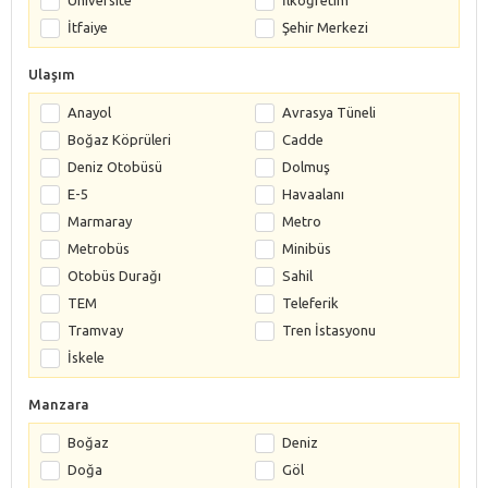
İtfaiye
Şehir Merkezi
Ulaşım
Anayol
Avrasya Tüneli
Boğaz Köprüleri
Cadde
Deniz Otobüsü
Dolmuş
E-5
Havaalanı
Marmaray
Metro
Metrobüs
Minibüs
Otobüs Durağı
Sahil
TEM
Teleferik
Tramvay
Tren İstasyonu
İskele
Manzara
Boğaz
Deniz
Doğa
Göl