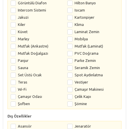
Görüntülü Diafon
Hilton Banyo
Intercom Sistemi
Isıcam
Jakuzi
Kartonpiyer
Kiler
Klima
Küvet
Laminat Zemin
Marley
Mobilya
Mutfak (Ankastre)
Mutfak (Laminat)
Mutfak Doğalgazı
PVC Doğrama
Panjur
Parke Zemin
Sauna
Seramik Zemin
Set Üstü Ocak
Spot Aydınlatma
Teras
Vestiyer
Wi-Fi
Çamaşır Makinesi
Çamaşır Odası
Çelik Kapı
Şofben
Şömine
Dış Özellikler
Asansör
Jenaratör