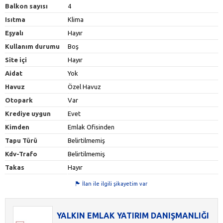
Balkon sayısı
4
Isıtma
Klima
Eşyalı
Hayır
Kullanım durumu
Boş
Site içi
Hayır
Aidat
Yok
Havuz
Özel Havuz
Otopark
Var
Krediye uygun
Evet
Kimden
Emlak Ofisinden
Tapu Türü
Belirtilmemiş
Kdv-Trafo
Belirtilmemiş
Takas
Hayır
İlan ile ilgili şikayetim var
YALKIN EMLAK YATIRIM DANIŞMANLIĞI