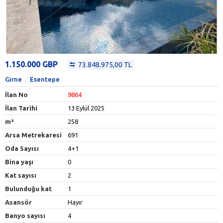
1.150.000 GBP
73.848.975,00 TL
Girne
Esentepe
İlan No
9864
İlan Tarihi
13 Eylül 2025
m²
258
Arsa Metrekaresi
691
Oda Sayısı
4+1
Bina yaşı
0
Kat sayısı
2
Bulunduğu kat
1
Asansör
Hayır
Banyo sayısı
4