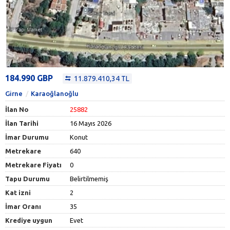
184.990 GBP
11.879.410,34 TL
Girne
Karaoğlanoğlu
İlan No
25882
İlan Tarihi
16 Mayıs 2026
İmar Durumu
Konut
Metrekare
640
Metrekare Fiyatı
0
Tapu Durumu
Belirtilmemiş
Kat izni
2
İmar Oranı
35
Krediye uygun
Evet