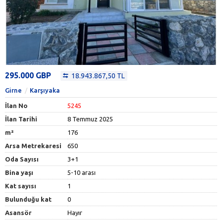
295.000 GBP
18.943.867,50 TL
Girne
Karşıyaka
İlan No
5245
İlan Tarihi
8 Temmuz 2025
m²
176
Arsa Metrekaresi
650
Oda Sayısı
3+1
Bina yaşı
5-10 arası
Kat sayısı
1
Bulunduğu kat
0
Asansör
Hayır