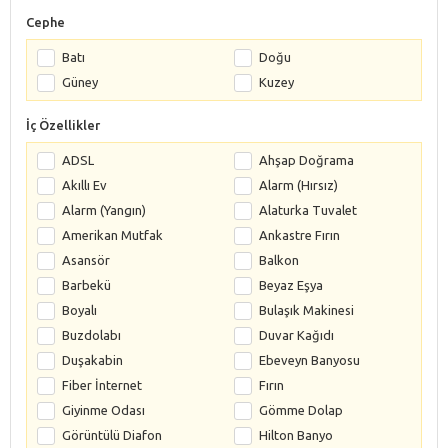
Cephe
Batı
Doğu
Güney
Kuzey
İç Özellikler
ADSL
Ahşap Doğrama
Akıllı Ev
Alarm (Hırsız)
Alarm (Yangın)
Alaturka Tuvalet
Amerikan Mutfak
Ankastre Fırın
Asansör
Balkon
Barbekü
Beyaz Eşya
Boyalı
Bulaşık Makinesi
Buzdolabı
Duvar Kağıdı
Duşakabin
Ebeveyn Banyosu
Fiber İnternet
Fırın
Giyinme Odası
Gömme Dolap
Görüntülü Diafon
Hilton Banyo