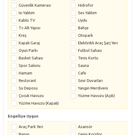
Güvenlik Kamerası
Hidrofor
Isı Yalıtım
Ses Yalıtım
Kablo TV
Uydu
Tv Alt Yapısı
Bahçe
Kreş
Otopark
Kapalı Garaj
Elektirikli Araç Şarj Yeri
Oyun Parkı
Futbol Sahası
Basket Sahası
Tenis Kortu
Spor Salonu
Sauna
Hamam
Cafe
Restorant
Sınır Duvarları
Su Deposu
Yangın Merdiveni
Çocuk Havuzu
Yüzme Havuzu (Açık)
Yüzme Havuzu (Kapalı)
Engelliye Uygun
Araç Park Yeri
Asansör
Banyo
Geniş Koridor