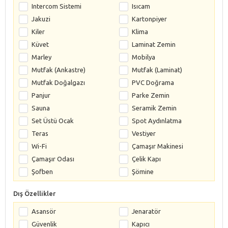
Intercom Sistemi
Isıcam
Jakuzi
Kartonpiyer
Kiler
Klima
Küvet
Laminat Zemin
Marley
Mobilya
Mutfak (Ankastre)
Mutfak (Laminat)
Mutfak Doğalgazı
PVC Doğrama
Panjur
Parke Zemin
Sauna
Seramik Zemin
Set Üstü Ocak
Spot Aydınlatma
Teras
Vestiyer
Wi-Fi
Çamaşır Makinesi
Çamaşır Odası
Çelik Kapı
Şofben
Şömine
Dış Özellikler
Asansör
Jenaratör
Güvenlik
Kapıcı