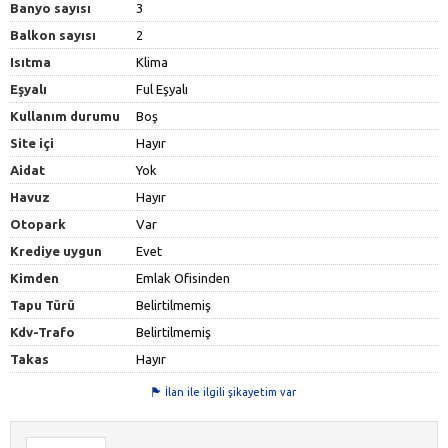
Banyo sayısı
3
Balkon sayısı
2
Isıtma
Klima
Eşyalı
Ful Eşyalı
Kullanım durumu
Boş
Site içi
Hayır
Aidat
Yok
Havuz
Hayır
Otopark
Var
Krediye uygun
Evet
Kimden
Emlak Ofisinden
Tapu Türü
Belirtilmemiş
Kdv-Trafo
Belirtilmemiş
Takas
Hayır
İlan ile ilgili şikayetim var