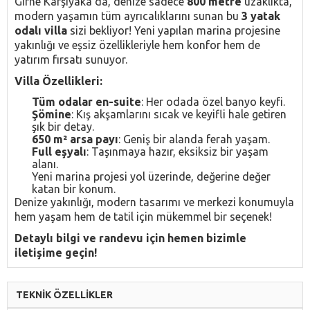
Girne Karşıyaka’da, denize sadece
800 metre
uzaklıkta,
modern yaşamın tüm ayrıcalıklarını sunan bu
3 yatak
odalı villa
sizi bekliyor! Yeni yapılan marina projesine
yakınlığı ve eşsiz özellikleriyle hem konfor hem de
yatırım fırsatı sunuyor.
Villa Özellikleri:
Tüm odalar en-suite
: Her odada özel banyo keyfi.
Şömine
: Kış akşamlarını sıcak ve keyifli hale getiren
şık bir detay.
650 m² arsa payı
: Geniş bir alanda ferah yaşam.
Full eşyalı
: Taşınmaya hazır, eksiksiz bir yaşam
alanı.
Yeni marina projesi yol üzerinde, değerine değer
katan bir konum.
Denize yakınlığı, modern tasarımı ve merkezi konumuyla
hem yaşam hem de tatil için mükemmel bir seçenek!
Detaylı bilgi ve randevu için hemen bizimle
iletişime geçin!
TEKNİK ÖZELLİKLER