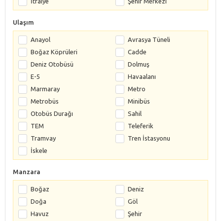
İtfaiye
Şehir Merkezi
Ulaşım
Anayol
Avrasya Tüneli
Boğaz Köprüleri
Cadde
Deniz Otobüsü
Dolmuş
E-5
Havaalanı
Marmaray
Metro
Metrobüs
Minibüs
Otobüs Durağı
Sahil
TEM
Teleferik
Tramvay
Tren İstasyonu
İskele
Manzara
Boğaz
Deniz
Doğa
Göl
Havuz
Şehir