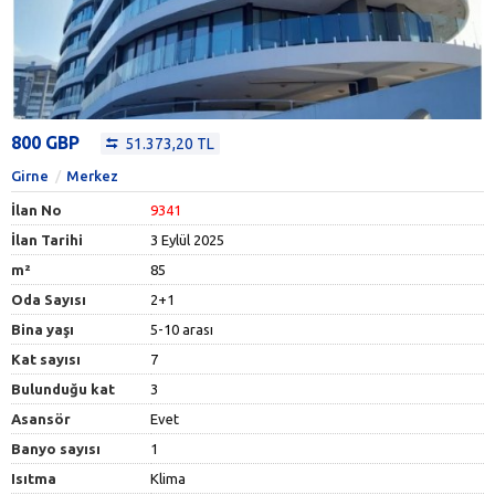
800 GBP
51.373,20 TL
Girne
Merkez
İlan No
9341
İlan Tarihi
3 Eylül 2025
m²
85
Oda Sayısı
2+1
Bina yaşı
5-10 arası
Kat sayısı
7
Bulunduğu kat
3
Asansör
Evet
Banyo sayısı
1
Isıtma
Klima