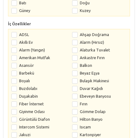
Batı
Doğu
Güney
Kuzey
İç Özellikler
ADSL
Ahşap Doğrama
Akıllı Ev
Alarm (Hırsız)
Alarm (Yangın)
Alaturka Tuvalet
Amerikan Mutfak
Ankastre Fırın
Asansör
Balkon
Barbekü
Beyaz Eşya
Boyalı
Bulaşık Makinesi
Buzdolabı
Duvar Kağıdı
Duşakabin
Ebeveyn Banyosu
Fiber İnternet
Fırın
Giyinme Odası
Gömme Dolap
Görüntülü Diafon
Hilton Banyo
Intercom Sistemi
Isıcam
Jakuzi
Kartonpiyer