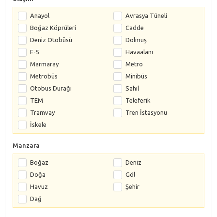
Anayol
Avrasya Tüneli
Boğaz Köprüleri
Cadde
Deniz Otobüsü
Dolmuş
E-5
Havaalanı
Marmaray
Metro
Metrobüs
Minibüs
Otobüs Durağı
Sahil
TEM
Teleferik
Tramvay
Tren İstasyonu
İskele
Manzara
Boğaz
Deniz
Doğa
Göl
Havuz
Şehir
Dağ