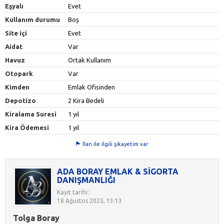
Eşyalı
Evet
Kullanım durumu
Boş
Site içi
Evet
Aidat
Var
Havuz
Ortak Kullanım
Otopark
Var
Kimden
Emlak Ofisinden
Depotizo
2 Kira Bedeli
Kiralama Suresi
1 yıl
Kira Ödemesi
1 yıl
İlan ile ilgili şikayetim var
ADA BORAY EMLAK & SİGORTA
DANIŞMANLIĞI
Kayıt tarihi:
18 Ağustos 2025, 13:13
Tolga Boray