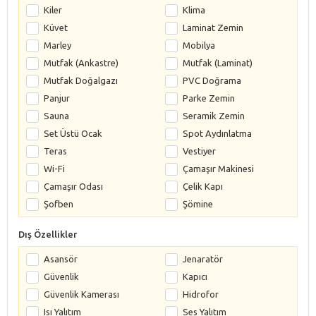
Kiler
Klima
Küvet
Laminat Zemin
Marley
Mobilya
Mutfak (Ankastre)
Mutfak (Laminat)
Mutfak Doğalgazı
PVC Doğrama
Panjur
Parke Zemin
Sauna
Seramik Zemin
Set Üstü Ocak
Spot Aydınlatma
Teras
Vestiyer
Wi-Fi
Çamaşır Makinesi
Çamaşır Odası
Çelik Kapı
Şofben
Şömine
Dış Özellikler
Asansör
Jenaratör
Güvenlik
Kapıcı
Güvenlik Kamerası
Hidrofor
Isı Yalıtım
Ses Yalıtım