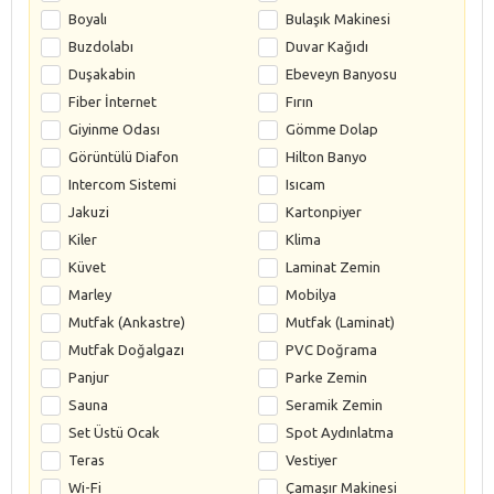
Boyalı
Bulaşık Makinesi
Buzdolabı
Duvar Kağıdı
Duşakabin
Ebeveyn Banyosu
Fiber İnternet
Fırın
Giyinme Odası
Gömme Dolap
Görüntülü Diafon
Hilton Banyo
Intercom Sistemi
Isıcam
Jakuzi
Kartonpiyer
Kiler
Klima
Küvet
Laminat Zemin
Marley
Mobilya
Mutfak (Ankastre)
Mutfak (Laminat)
Mutfak Doğalgazı
PVC Doğrama
Panjur
Parke Zemin
Sauna
Seramik Zemin
Set Üstü Ocak
Spot Aydınlatma
Teras
Vestiyer
Wi-Fi
Çamaşır Makinesi