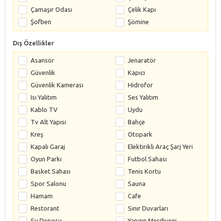
Çamaşır Odası
Çelik Kapı
Şofben
Şömine
Dış Özellikler
Asansör
Jenaratör
Güvenlik
Kapıcı
Güvenlik Kamerası
Hidrofor
Isı Yalıtım
Ses Yalıtım
Kablo TV
Uydu
Tv Alt Yapısı
Bahçe
Kreş
Otopark
Kapalı Garaj
Elektirikli Araç Şarj Yeri
Oyun Parkı
Futbol Sahası
Basket Sahası
Tenis Kortu
Spor Salonu
Sauna
Hamam
Cafe
Restorant
Sınır Duvarları
Su Deposu
Yangın Merdiveni