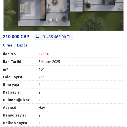
210.000 GBP
13.485.465,00 TL
Girne
Lapta
İlan No
12334
İlan Tarihi
5 Kasım 2025
m²
104
Oda Sayısı
2+1
Bina yaşı
1
Kat sayısı
2
Bulunduğu kat
1
Asansör
Hayır
Banyo sayısı
2
Balkon sayısı
1