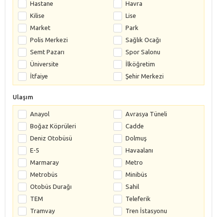
Hastane
Havra
Kilise
Lise
Market
Park
Polis Merkezi
Sağlık Ocağı
Semt Pazarı
Spor Salonu
Üniversite
İlköğretim
İtfaiye
Şehir Merkezi
Ulaşım
Anayol
Avrasya Tüneli
Boğaz Köprüleri
Cadde
Deniz Otobüsü
Dolmuş
E-5
Havaalanı
Marmaray
Metro
Metrobüs
Minibüs
Otobüs Durağı
Sahil
TEM
Teleferik
Tramvay
Tren İstasyonu