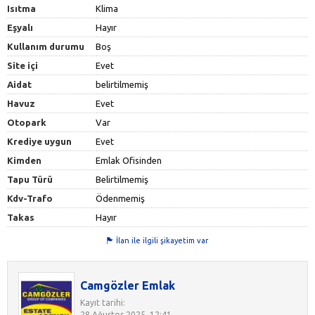
Isıtma
Klima
Eşyalı
Hayır
Kullanım durumu
Boş
Site içi
Evet
Aidat
belirtilmemiş
Havuz
Evet
Otopark
Var
Krediye uygun
Evet
Kimden
Emlak Ofisinden
Tapu Türü
Belirtilmemiş
Kdv-Trafo
Ödenmemiş
Takas
Hayır
İlan ile ilgili şikayetim var
Camgözler Emlak
Kayıt tarihi:
28 Ağustos 2025, 12:41