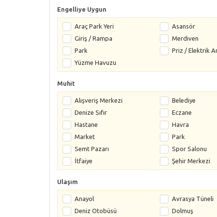
Engelliye Uygun
Araç Park Yeri
Asansör
Giriş / Rampa
Merdiven
Park
Priz / Elektrik A
Yüzme Havuzu
Muhit
Alışveriş Merkezi
Belediye
Denize Sıfır
Eczane
Hastane
Havra
Market
Park
Semt Pazarı
Spor Salonu
İtfaiye
Şehir Merkezi
Ulaşım
Anayol
Avrasya Tüneli
Deniz Otobüsü
Dolmuş