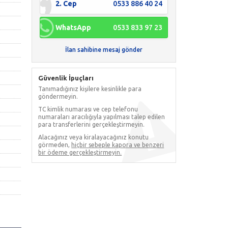
2. Cep
0533 886 40 24
WhatsApp
0533 833 97 23
İlan sahibine mesaj gönder
Güvenlik İpuçları
Tanımadığınız kişilere kesinlikle para
göndermeyin.
TC kimlik numarası ve cep telefonu
numaraları aracılığıyla yapılması talep edilen
para transferlerini gerçekleştirmeyin.
Alacağınız veya kiralayacağınız konutu
görmeden,
hiçbir sebeple kapora ve benzeri
bir ödeme gerçekleştirmeyin.