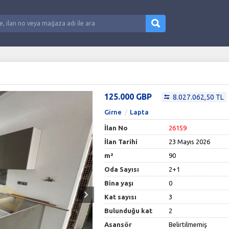
125.000 GBP
8.027.062,50 TL
Girne
Lapta
İlan No
26159
İlan Tarihi
23 Mayıs 2026
m²
90
Oda Sayısı
2+1
Bina yaşı
0
Kat sayısı
3
Bulunduğu kat
2
Asansör
Belirtilmemiş