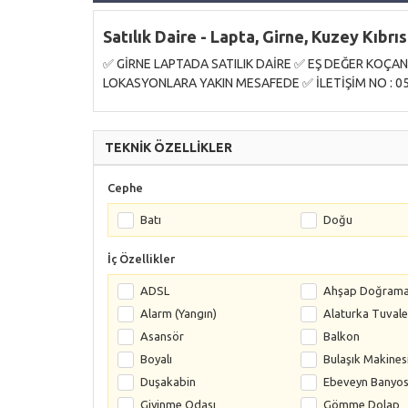
Satılık Daire - Lapta, Girne, Kuzey Kıbrıs
✅ GİRNE LAPTADA SATILIK DAİRE ✅ EŞ DEĞER KOÇA
LOKASYONLARA YAKIN MESAFEDE ✅ İLETİŞİM NO : 05
TEKNİK ÖZELLİKLER
Cephe
Batı
Doğu
İç Özellikler
ADSL
Ahşap Doğram
Alarm (Yangın)
Alaturka Tuvale
Asansör
Balkon
Boyalı
Bulaşık Makines
Duşakabin
Ebeveyn Banyo
Giyinme Odası
Gömme Dolap