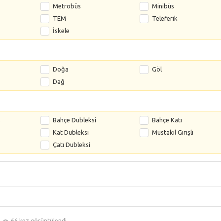
Metrobüs
Minibüs
TEM
Teleferik
İskele
Doğa
Göl
Dağ
s
Bahçe Dubleksi
Bahçe Katı
Kat Dubleksi
Müstakil Girişli
Çatı Dubleksi
66 kez görüntülendi.