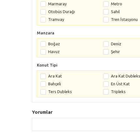
Marmaray
Metro
Otobüs Durağı
Sahil
Tramvay
Tren İstasyonu
Manzara
Boğaz
Deniz
Havuz
Şehir
Konut Tipi
Ara Kat
Ara Kat Dublek
Bahçeli
En Üst Kat
Ters Dubleks
Tripleks
Yorumlar