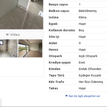
Banyo sayısı
1
Balkon sayısı
Belirtilmemiş
Isıtma
Klima
Eşyalı
Hayır
Kullanım durumu
Boş
Video
Site içi
Hayır
Aidat
0
Havuz
Hayır
Otopark
Açık Otopark
Krediye uygun
Evet
Kimden
Emlak Ofisinden
Tapu Türü
Eşdeğer Koçanlı
Kdv-Trafo
Her İkisi Ödenmiş
Takas
Hayır
İlan ile ilgili şikayetim var