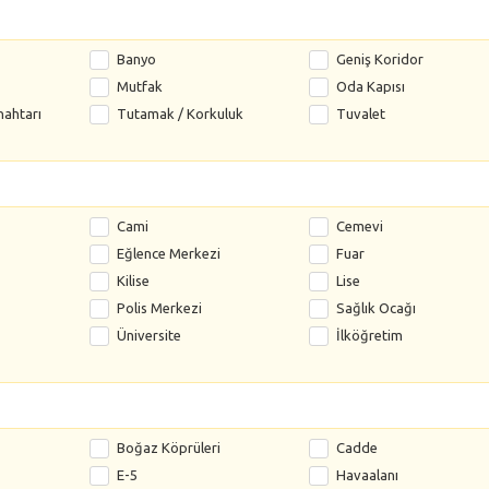
Banyo
Geniş Koridor
Mutfak
Oda Kapısı
nahtarı
Tutamak / Korkuluk
Tuvalet
Cami
Cemevi
Eğlence Merkezi
Fuar
Kilise
Lise
Polis Merkezi
Sağlık Ocağı
Üniversite
İlköğretim
Boğaz Köprüleri
Cadde
E-5
Havaalanı