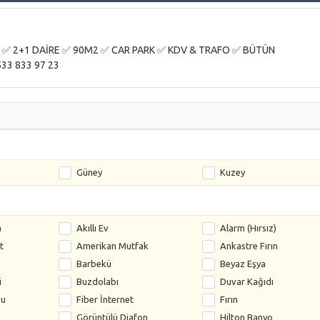
N ✅ 2+1 DAİRE ✅ 90M2 ✅ CAR PARK ✅ KDV & TRAFO ✅ BÜTÜN
33 833 97 23
Güney
Kuzey
a
Akıllı Ev
Alarm (Hırsız)
t
Amerikan Mutfak
Ankastre Fırın
Barbekü
Beyaz Eşya
i
Buzdolabı
Duvar Kağıdı
su
Fiber İnternet
Fırın
Görüntülü Diafon
Hilton Banyo