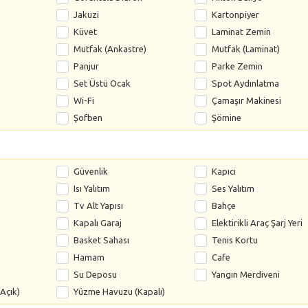
Jakuzi
Kartonpiyer
Küvet
Laminat Zemin
Mutfak (Ankastre)
Mutfak (Laminat)
Panjur
Parke Zemin
Set Üstü Ocak
Spot Aydınlatma
Wi-Fi
Çamaşır Makinesi
Şofben
Şömine
Güvenlik
Kapıcı
Isı Yalıtım
Ses Yalıtım
Tv Alt Yapısı
Bahçe
Kapalı Garaj
Elektirikli Araç Şarj Yeri
Basket Sahası
Tenis Kortu
Hamam
Cafe
Su Deposu
Yangın Merdiveni
Açık)
Yüzme Havuzu (Kapalı)