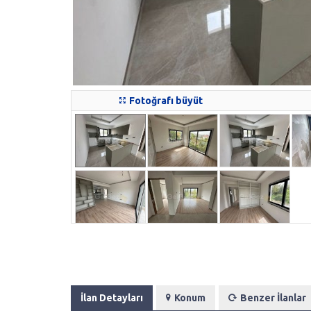
Fotoğrafı büyüt
İlan Detayları
Konum
Benzer İlanlar