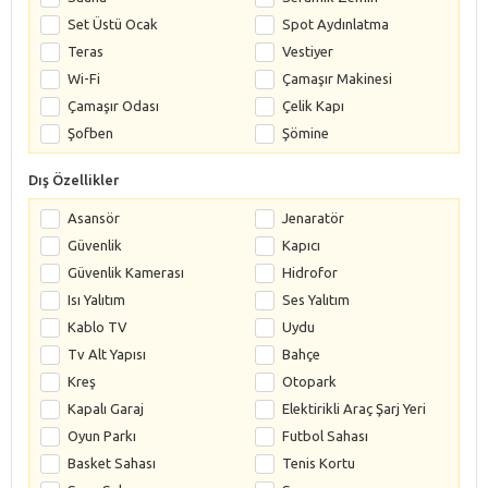
Set Üstü Ocak
Spot Aydınlatma
Teras
Vestiyer
Wi-Fi
Çamaşır Makinesi
Çamaşır Odası
Çelik Kapı
Şofben
Şömine
Dış Özellikler
Asansör
Jenaratör
Güvenlik
Kapıcı
Güvenlik Kamerası
Hidrofor
Isı Yalıtım
Ses Yalıtım
Kablo TV
Uydu
Tv Alt Yapısı
Bahçe
Kreş
Otopark
Kapalı Garaj
Elektirikli Araç Şarj Yeri
Oyun Parkı
Futbol Sahası
Basket Sahası
Tenis Kortu