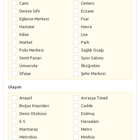
Cami
Cemevi
Denize Sıfır
Eczane
Eğlence Merkezi
Fuar
Hastane
Havra
Kilise
Lise
Market
Park
Polis Merkezi
Sağlık Ocağı
Semt Pazarı
Spor Salonu
Üniversite
İlköğretim
İtfaiye
Şehir Merkezi
Ulaşım
Anayol
Avrasya Tüneli
Boğaz Köprüleri
Cadde
Deniz Otobüsü
Dolmuş
E-5
Havaalanı
Marmaray
Metro
Metrobüs
Minibüs