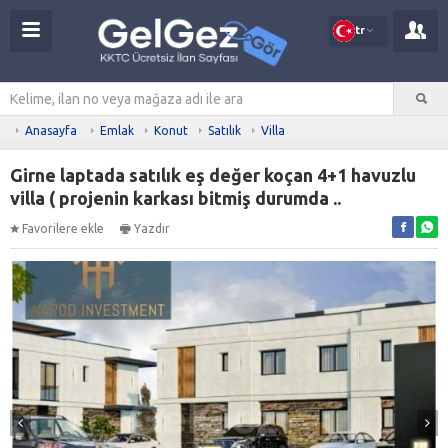
tr
Anasayfa
Emlak
Konut
Satılık
Villa
Girne laptada satılık eş değer koçan 4+1 havuzlu
villa ( projenin karkası bitmiş durumda ..
Favorilere ekle
Yazdır