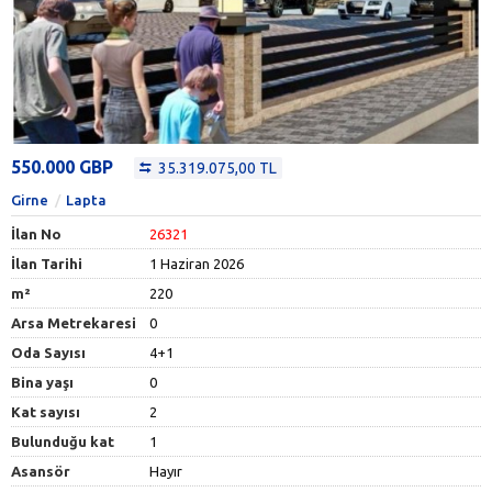
550.000 GBP
35.319.075,00 TL
Girne
Lapta
İlan No
26321
İlan Tarihi
1 Haziran 2026
m²
220
Arsa Metrekaresi
0
Oda Sayısı
4+1
Bina yaşı
0
Kat sayısı
2
Bulunduğu kat
1
Asansör
Hayır