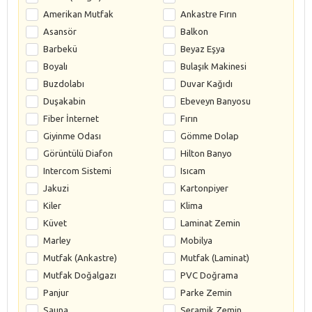
Amerikan Mutfak
Ankastre Fırın
Asansör
Balkon
Barbekü
Beyaz Eşya
Boyalı
Bulaşık Makinesi
Buzdolabı
Duvar Kağıdı
Duşakabin
Ebeveyn Banyosu
Fiber İnternet
Fırın
Giyinme Odası
Gömme Dolap
Görüntülü Diafon
Hilton Banyo
Intercom Sistemi
Isıcam
Jakuzi
Kartonpiyer
Kiler
Klima
Küvet
Laminat Zemin
Marley
Mobilya
Mutfak (Ankastre)
Mutfak (Laminat)
Mutfak Doğalgazı
PVC Doğrama
Panjur
Parke Zemin
Sauna
Seramik Zemin