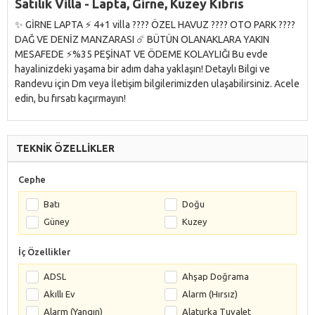
Satılık Villa - Lapta, Girne, Kuzey Kıbrıs
✨ GİRNE LAPTA ⚡️ 4+1 villa ???? ÖZEL HAVUZ ???? OTO PARK ????
DAĞ VE DENİZ MANZARASI ☄️ BÜTÜN OLANAKLARA YAKIN
MESAFEDE ⚡️%35 PEŞİNAT VE ÖDEME KOLAYLIĞI Bu evde
hayalinizdeki yaşama bir adım daha yaklaşın! Detaylı Bilgi ve
Randevu için Dm veya İletişim bilgilerimizden ulaşabilirsiniz. Acele
edin, bu fırsatı kaçırmayın!
TEKNİK ÖZELLİKLER
Cephe
Batı
Doğu
Güney
Kuzey
İç Özellikler
ADSL
Ahşap Doğrama
Akıllı Ev
Alarm (Hırsız)
Alarm (Yangın)
Alaturka Tuvalet