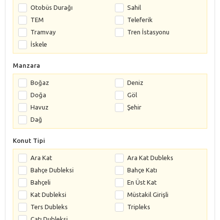
Otobüs Durağı
Sahil
TEM
Teleferik
Tramvay
Tren İstasyonu
İskele
Manzara
Boğaz
Deniz
Doğa
Göl
Havuz
Şehir
Dağ
Konut Tipi
Ara Kat
Ara Kat Dubleks
Bahçe Dubleksi
Bahçe Katı
Bahçeli
En Üst Kat
Kat Dubleksi
Müstakil Girişli
Ters Dubleks
Tripleks
Çatı Dubleksi